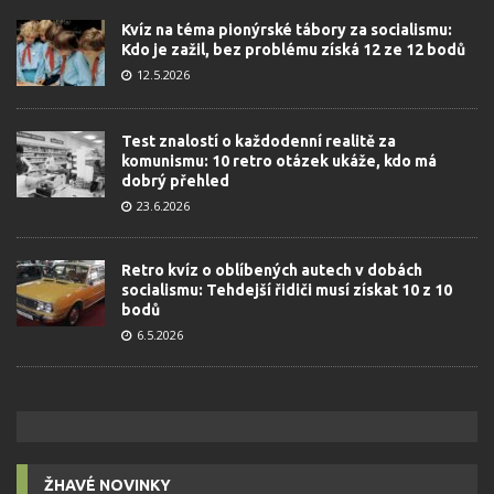
Kvíz na téma pionýrské tábory za socialismu:
Kdo je zažil, bez problému získá 12 ze 12 bodů
12.5.2026
Test znalostí o každodenní realitě za
komunismu: 10 retro otázek ukáže, kdo má
dobrý přehled
23.6.2026
Retro kvíz o oblíbených autech v dobách
socialismu: Tehdejší řidiči musí získat 10 z 10
bodů
6.5.2026
ŽHAVÉ NOVINKY