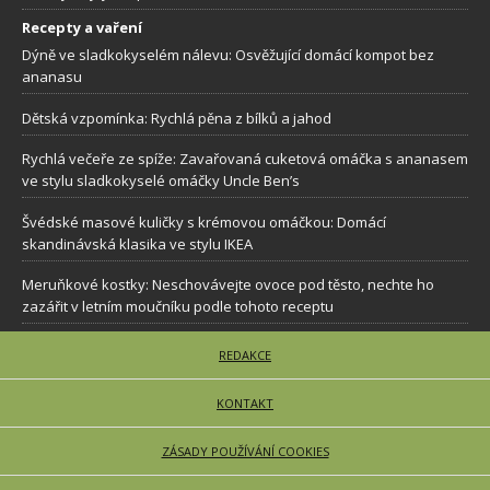
Recepty a vaření
Dýně ve sladkokyselém nálevu: Osvěžující domácí kompot bez
ananasu
Dětská vzpomínka: Rychlá pěna z bílků a jahod
Rychlá večeře ze spíže: Zavařovaná cuketová omáčka s ananasem
ve stylu sladkokyselé omáčky Uncle Ben’s
Švédské masové kuličky s krémovou omáčkou: Domácí
skandinávská klasika ve stylu IKEA
Meruňkové kostky: Neschovávejte ovoce pod těsto, nechte ho
zazářit v letním moučníku podle tohoto receptu
REDAKCE
KONTAKT
ZÁSADY POUŽÍVÁNÍ COOKIES