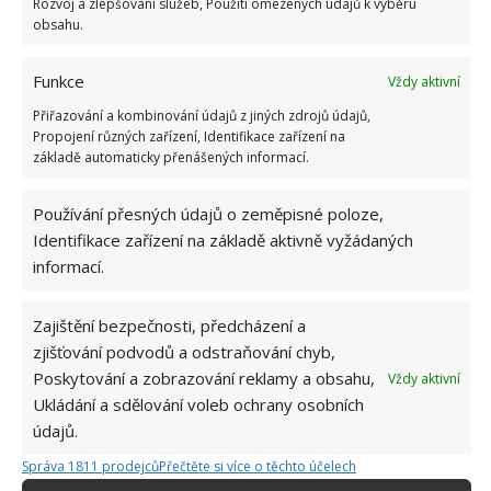
Rozvoj a zlepšování služeb, Použití omezených údajů k výběru
obsahu.
Funkce
Vždy aktivní
Přiřazování a kombinování údajů z jiných zdrojů údajů,
Propojení různých zařízení, Identifikace zařízení na
základě automaticky přenášených informací.
Používání přesných údajů o zeměpisné poloze,
Identifikace zařízení na základě aktivně vyžádaných
informací.
Zajištění bezpečnosti, předcházení a
zjišťování podvodů a odstraňování chyb,
Poskytování a zobrazování reklamy a obsahu,
Vždy aktivní
Ukládání a sdělování voleb ochrany osobních
DEZINFEKCE
DOMÁCNOST
ÚKLID
údajů.
Správa 1811 prodejců
Přečtěte si více o těchto účelech