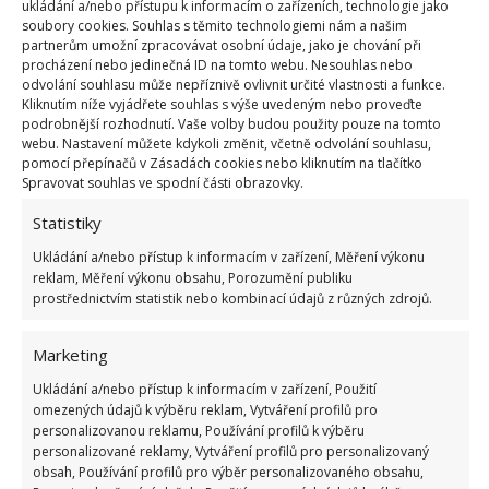
ukládání a/nebo přístupu k informacím o zařízeních, technologie jako
certifikované dezinfekce.
soubory cookies. Souhlas s těmito technologiemi nám a našim
partnerům umožní zpracovávat osobní údaje, jako je chování při
procházení nebo jedinečná ID na tomto webu. Nesouhlas nebo
Za jak dlouho dezinfekce působí a
odvolání souhlasu může nepříznivě ovlivnit určité vlastnosti a funkce.
Kliknutím níže vyjádřete souhlas s výše uvedeným nebo proveďte
lze ji použít i na tkaniny (plátěnou
podrobnější rozhodnutí. Vaše volby budou použity pouze na tomto
sedačku či polštáře)?
webu. Nastavení můžete kdykoli změnit, včetně odvolání souhlasu,
pomocí přepínačů v Zásadách cookies nebo kliknutím na tlačítko
Spravovat souhlas ve spodní části obrazovky.
Dezinfekční prostředky potřebují čas, než začnou
Statistiky
plně hubit mikroorganismy. Většina výrobců uvádí
dobu expozice kolem 4 minut. Proto po aplikaci na
Ukládání a/nebo přístup k informacím v zařízení, Měření výkonu
reklam, Měření výkonu obsahu, Porozumění publiku
povrchy nechte dezinfekci skutečně nejprve působit
prostřednictvím statistik nebo kombinací údajů z různých zdrojů.
a pak setřete. Dezinfikovat lze neporézní a hladká
místa, tudíž sedačku, ani polštáře účinně
Marketing
nevydezinfikujete. Polštáře je možné vyprat a
Ukládání a/nebo přístup k informacím v zařízení, Použití
sedačku očistit efektivním produktem k tomu
omezených údajů k výběru reklam, Vytváření profilů pro
určeným.
personalizovanou reklamu, Používání profilů k výběru
personalizované reklamy, Vytváření profilů pro personalizovaný
obsah, Používání profilů pro výběr personalizovaného obsahu,