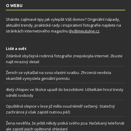
O WEBU
Sháníte zajímavé tipy jak vylepšit Váš domov? Originální nápady,
aktuální trendy, praktické rady i inspirativní fotografie najdete na
stránkách internetového magazínu
Bydlimeutulne.cz
.
Lidé a svět
Zdánlivě obyčejná rodinná fotografie znepokojila internet. Zkuste
najít mrazivý detail
Ženich se vykašlal na svou vlastní svatbu. Zhrzená nevěsta
okamžitě vymyslela geniální pomstu
4letý chlapec ve školce upadl do bezvědomí. Učitelkám hrozí tresty
odnětí svobody
Opuštěná slepice v lese již měla osud téměř sečtený. Statečný
zachránce jí však zajistil nutnou péči
Žena nevěřila, že ještě někdy potká svého psa. Nečekaný telefonát
ale zajistil jejich opětovné shledaní