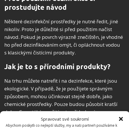
prostudujte návod
Některé dezinfekční prostředky je nutné ředit, jiné
nikoliv. Proto je důležité si před použitím načíst
návod. Pokud je povrch výrazně znečištěn, je vhodné
ho před dezinfikováním omýt, či opláchnout vodou
s klasickými čistícími produkty.
Jak je to s přírodními produkty?
Na trhu můžete natrefit i na dezinfekce, které jsou
ekologické. V případě, že je použijete správným
způsobem, mohou účinkovat stejně dobře, jako
chemické prostředky. Pouze budou působit kratší
dobu. Co se týká použití octa při hubení
Spravovat své soukromí
mikroorganismů, lze říct, že působí jen částečně. Je
Abychom poskytli co nejlepší služby, my a naši partneři používáme k
tedy poměrně slabým činidlem a nedokáže nahradit