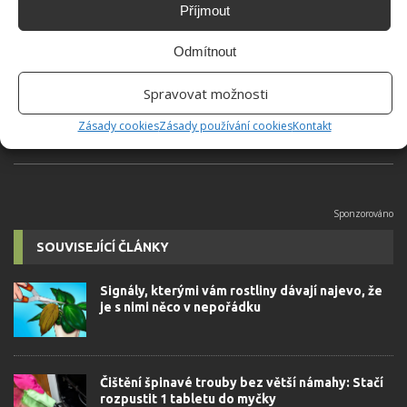
Příjmout
Hana Musilová
Do redakce Bydlimeutulne.cz se
Odmítnout
přidala během svých studií a práce
redaktorky ji tak nadchla, že se
Spravovat možnosti
rozhodla zůstat. Její v...
[Více o
autorovi]
Zásady cookies
Zásady používání cookies
Kontakt
SOUVISEJÍCÍ ČLÁNKY
Signály, kterými vám rostliny dávají najevo, že
je s nimi něco v nepořádku
Čištění špinavé trouby bez větší námahy: Stačí
rozpustit 1 tabletu do myčky