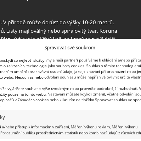
u. V přírodě může dorůst do výšky 10-20 metrů.
 Listy mají oválný nebo spirálovitý tvar. Koruna
lazivý fíkus je plíživý keř, na který se tvoří další
ruh růst na stromech.
Spravovat své soukromí
oskytli co nejlepší služby, my a naši partneři používáme k ukládání a/nebo příst
nky. Listy mají oválný tvar. Svými četnými kořeny
m o zařízeních, technologie jako soubory cookies. Souhlas s těmito technologiem
má velké listy, které mají světle zelený odstín.
tnerům umožní zpracovávat osobní údaje, jako je chování při procházení nebo j
to webu. Nesouhlas nebo odvolání souhlasu může nepříznivě ovlivnit určité vlastn
prostřed výraznou žílu.
 níže vyjádřete souhlas s výše uvedeným nebo proveďte podrobnější rozhodnutí. 
s doma? Potřebuje správné
žity pouze na tomto webu. Nastavení můžete kdykoli změnit, včetně odvolání so
epínačů v Zásadách cookies nebo kliknutím na tlačítko Spravovat souhlas ve spod
.
iky
íkus, musíte mu vytvořit podmínky, díky kterým
 a/nebo přístup k informacím v zařízení, Měření výkonu reklam, Měření výkonu
sto, kam nebude přímo svítit sluníčko, bude
Porozumění publiku prostřednictvím statistik nebo kombinací údajů z různých zdr
 parapet na západní nebo východní stranu a vyšší