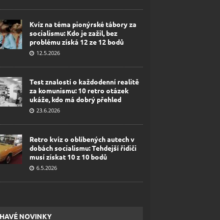
Kvíz na téma pionýrské tábory za
socialismu: Kdo je zažil, bez
problému získá 12 ze 12 bodů
12.5.2026
Test znalostí o každodenní realitě
za komunismu: 10 retro otázek
ukáže, kdo má dobrý přehled
23.6.2026
Retro kvíz o oblíbených autech v
dobách socialismu: Tehdejší řidiči
musí získat 10 z 10 bodů
6.5.2026
HAVÉ NOVINKY