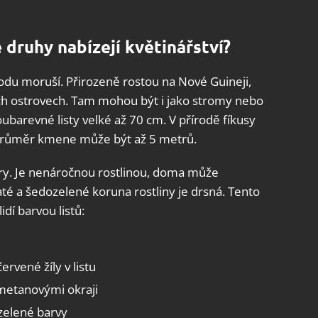
 druhy nabízejí květinářství?
 rodu moruší. Přirozeně rostou na Nové Guineji,
ch ostrovech. Tam mohou být i jako stromy nebo
barevné listy velké až 70 cm. V přírodě fíkusy
 průměr kmene může být až 5 metrů.
ery. Je nenáročnou rostlinou, doma může
té a šedozelené koruna rostliny je drsná. Tento
dí barvou listů:
rvené žíly v listu
smetanovými okraji
zelené barvy