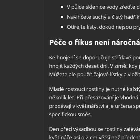
V půlce sklenice vody zřeďte 
Navlhčete suchý a čistý hadřík
Otírejte listy, dokud nejsou p
Péče o fíkus není náročná
Ke hnojení se doporučuje střídavě po
hnojit každých deset dní. V zimě, kdy 
Můžete ale použít čajové lístky a vloži
Mladé rostoucí rostliny je nutné každ
několik let. Při přesazování je vhodná
prodávají v květinářství a je určena sp
specifickou směs.
Den před výsadbou se rostliny zalév
květináče asi o 2 cm větší než předch