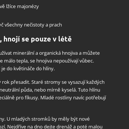
dvě lžíce majonézy
ryč všechny nečistoty a prach
, hnojí se pouze v létě
užívat minerální a organická hnojiva a můžete
je málo tepla, se hnojiva nepoužívají vůbec.
t je do květináče do hlíny.
ý rok přesadit. Staré stromy se vysazují každých
 neutrální půda, nebo mírně kyselá. Tuto hlínu
eciálně pro fíkusy. Mladé rostliny navíc potřebují
ány. U mladých stromků by měly být nové
ozí. Nejdříve na dno dejte drenáž a poté malou