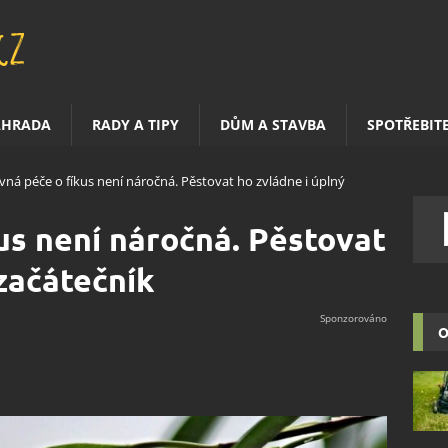
AHRADA
RADY A TIPY
DŮM A STAVBA
SPOTŘEBIT
vná péče o fíkus není náročná. Pěstovat ho zvládne i úplný
us není náročná. Pěstovat
 začátečník
O