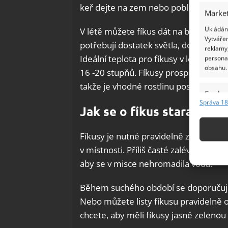
keř dejte na zem nebo poblíž okna. Ne
Market
Ukládání
V létě můžete fíkus dát na balkon, ale
Vytvářen
potřebují dostatek světla, doporučuje
reklamy,
Ideální teplota pro fíkusy v létě je m
persona
obsahu.
16 -20 stupňů. Fíkusy prospívají při p
takže je vhodné rostlinu postřikovat 
Funkc
Správa 18
Jak se o fíkus starat v o
Přiřazov
Identifi
Fíkusy je nutné pravidelně zavlažovat.
Použív
v místnosti. Příliš časté zalévání může
základ
aby se v misce nehromadila voda.
Zajišt
Během suchého období se doporučuje 
odstra
Nebo můžete listy fíkusu pravidelně
Ukládá
chcete, aby měli fíkusy jasně zelenou 