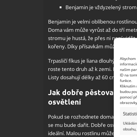
Benjamin je vždyzelený strom
Benjamin je velmi oblíbenou rostlino
Doma vám může vyrůst až do tří metrů.
stromu je hustá, že přes ni není vidět. P
kořeny. Díky přísavkám může tento d
Abychom p
Trpasličí fíkus je liana dlouhými výho
informací
roste tento druh až k zemi. Lyre fíkus 
našim par
ID na tom
Listy dosahují délky až 60 cm a mají u
funkce.
Kliknutím
Jak dobře pěstovat fíku
budou pou
pomocí př
osvětlení
obrazovky
Statist
Pokud se rozhodnete doma pěstovat f
Ukládání
se mu bude dařit. Dobře osvětlené mí
obsahu, 
ideální. Malou rostlinu můžete dát na