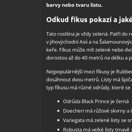
barvy nebo tvaru listu.
Odkud fíkus pokazí a jaké
Tato rostlina je vždy zelená. Patří do
v jihovýchodní Asii a na Šalamounový
keře. Fíkus může mít zelené nebo dvou
dorostou až do 40 metrů na délku a
Nejpopulárnější mezi fíkusy je Rubb
dosáhnout dvou metrů. Listy má špiča
typ fíkusu má různé odrůdy, které se li
Odrůda Black Prince je černá
Doecheri má růžové skvrny a če
Variegata má zelené listy se 
Robusta má velké listy tmavě 