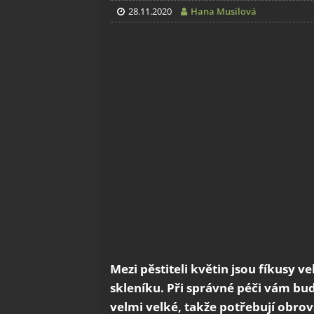
28.11.2020
Hana Musilová
Mezi pěstiteli květin jsou fíkusy v
skleníku. Při správné péči vám bud
velmi velké, takže potřebují obrov