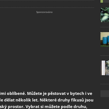
elmi oblíbené. Můžete je pěstovat v bytech i ve
e dělat několik let. Některé druhy fíkusů jsou
ský prostor. Vybrat si můžete podle druhu,