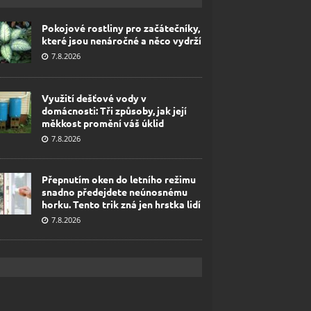
Pokojové rostliny pro začátečníky,
které jsou nenáročné a něco vydrží
7.8.2026
Využití dešťové vody v
domácnosti: Tři způsoby, jak její
měkkost promění váš úklid
7.8.2026
Přepnutím oken do letního režimu
snadno předejdete neúnosnému
horku. Tento trik zná jen hrstka lidí
7.8.2026