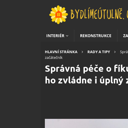
INTERIÉR
REKONSTRUKCE
Z
HLAVNÍ STRÁNKA
RADY A TIPY
Sprá
začátečník
Správná péče o fík
ho zvládne i úplný