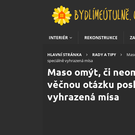
INTERIÉR
REKONSTRUKCE
Z
HLAVNÍ STRÁNKA
RADY A TIPY
Maso
speciálně vyhrazená mísa
Maso omýt, či neo
věčnou otázku pos
vyhrazená mísa