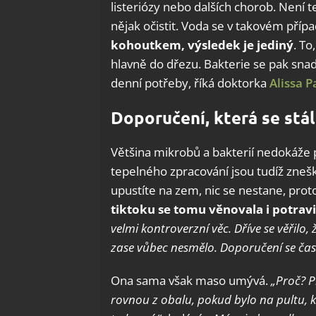
listeriózy nebo dalších chorob. Není t
nějak očistit. Voda se v takovém příp
kohoutkem, výsledek je jediný
. To
hlavně do dřezu. Bakterie se pak snad
denní potřeby, říká doktorka
Alissa P
Doporučení, která se stá
Většina mikrobů a bakterií nedokáže 
tepelného zpracování jsou tudíž zne
upustíte na zem, nic se nestane, prot
tiktoku se tomu věnovala i potrav
velmi kontroverzní věc. Dříve se věřilo
zase vůbec nesmělo. Doporučení se ča
Ona sama však maso umývá.
„Proč? P
rovnou z obalu, pokud bylo na pultu, kt