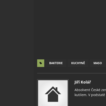
BAKTERIE
KUCHYNĚ
MASO
Jiří Kolář
Absolvent České zem
kutilem. V podstatě v