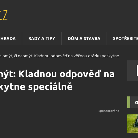
AHRADA
RADY A TIPY
DŮM A STAVBA
SPOTŘEBIT
 omýt, či neomýt: Kladnou odpověď na věčnou otázku poskytne
mýt: Kladnou odpověď na
kytne speciálně
O