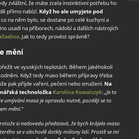
edy zvláštní, že máte zcela instinktivní potřebu ho
adě přímo nabízí.
Když ho ale umyjete pod
, co na něm bylo, se dostane po celé kuchyni a
no usadí na příborech, nádobí a dalších nástrojích
alladino
. Jak to tedy provést správně?
le mění
přežít ve vysokých teplotách. Během jakéhokoli
škodněni. Když tedy maso během přípravy třeba
ože pak přijde vaření, pečení nebo smažení.
Na
inářská technoložka
Karolina Kowalczyk
:
„Je to
, že umývání masa je opravdu nutné, později se to
sem mění.“
rotože si nedovedu představit, že bych krájela maso
erého se v obchodě dotkly miliony lidí. Prostě se mi