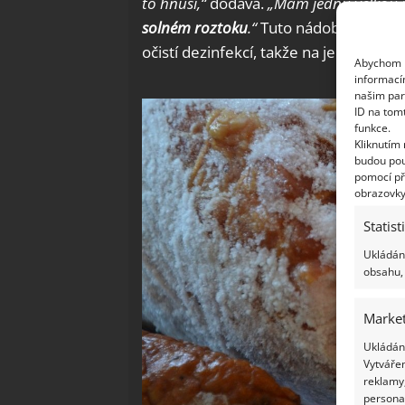
to hnusí,“
dodává.
„Mám jednu velkou 
solném roztoku
.“
Tuto nádobu ovšem po
očistí dezinfekcí, takže na jeho povr
Abychom p
informací
našim par
ID na tom
funkce.
Kliknutím
budou pou
pomocí př
obrazovky
Statist
Ukládání
obsahu, 
Market
Ukládání
Vytvářen
reklamy,
persona