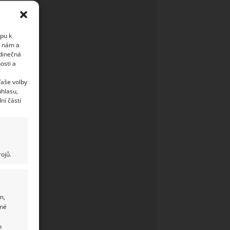
upu k
i nám a
edinečná
osti a
Vaše volby
uhlasu,
ní části
ojů.
m,
ané
u