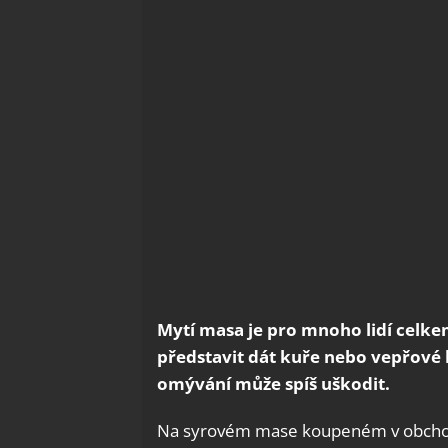
Mytí masa je pro mnoho lidí celke
představit dát kuře nebo vepřové b
omývání může spíš uškodit.
Na syrovém mase koupeném v obchod