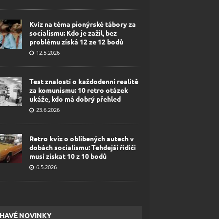
Kvíz na téma pionýrské tábory za
socialismu: Kdo je zažil, bez
problému získá 12 ze 12 bodů
12.5.2026
Test znalostí o každodenní realitě
za komunismu: 10 retro otázek
ukáže, kdo má dobrý přehled
23.6.2026
Retro kvíz o oblíbených autech v
dobách socialismu: Tehdejší řidiči
musí získat 10 z 10 bodů
6.5.2026
HAVÉ NOVINKY