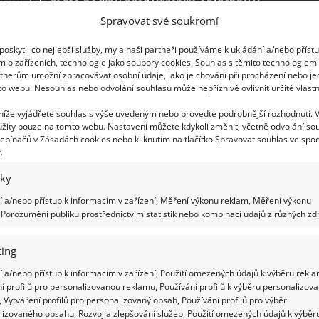
mísu, kde
maso hodinu před vařením opláchnu v
Spravovat své soukromí
užívá jen na mytí masa. Když ji vylije, dřez vždy
chu nezůstanou žádné bakterie.
oskytli co nejlepší služby, my a naši partneři používáme k ukládání a/nebo příst
m o zařízeních, technologie jako soubory cookies. Souhlas s těmito technologiem
tnerům umožní zpracovávat osobní údaje, jako je chování při procházení nebo j
to webu. Nesouhlas nebo odvolání souhlasu může nepříznivě ovlivnit určité vlastn
 níže vyjádřete souhlas s výše uvedeným nebo proveďte podrobnější rozhodnutí. 
žity pouze na tomto webu. Nastavení můžete kdykoli změnit, včetně odvolání so
epínačů v Zásadách cookies nebo kliknutím na tlačítko Spravovat souhlas ve spod
.
iky
 a/nebo přístup k informacím v zařízení, Měření výkonu reklam, Měření výkonu
Porozumění publiku prostřednictvím statistik nebo kombinací údajů z různých zdr
ing
 a/nebo přístup k informacím v zařízení, Použití omezených údajů k výběru rekla
í profilů pro personalizovanou reklamu, Používání profilů k výběru personalizov
 Vytváření profilů pro personalizovaný obsah, Používání profilů pro výběr
lizovaného obsahu, Rozvoj a zlepšování služeb, Použití omezených údajů k výběr