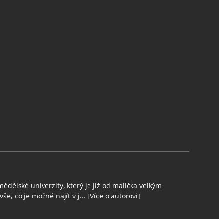
ědělské univerzity, který je již od malička velkým
še, co je možné najít v j...
[Více o autorovi]