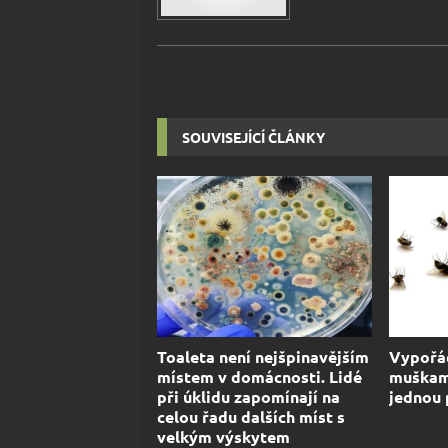
SOUVISEJÍCÍ ČLÁNKY
Toaleta není nejšpinavějším
Vypořád
místem v domácnosti. Lidé
muškam
při úklidu zapomínají na
jednou
celou řadu dalších míst s
velkým výskytem