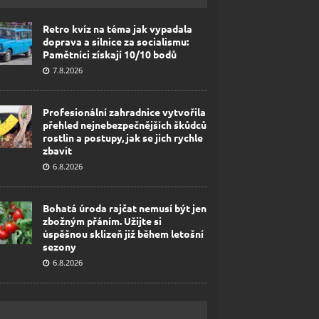
Retro kvíz na téma jak vypadala
doprava a silnice za socialismu:
Pamětníci získají 10/10 bodů
7.8.2026
Profesionální zahradnice vytvořila
přehled nejnebezpečnějších škůdců
rostlin a postupy, jak se jich rychle
zbavit
6.8.2026
Bohatá úroda rajčat nemusí být jen
zbožným přáním. Užijte si
úspěšnou sklizeň již během letošní
sezony
6.8.2026