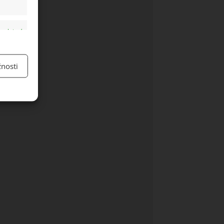
y aktivní
nosti
y aktivní