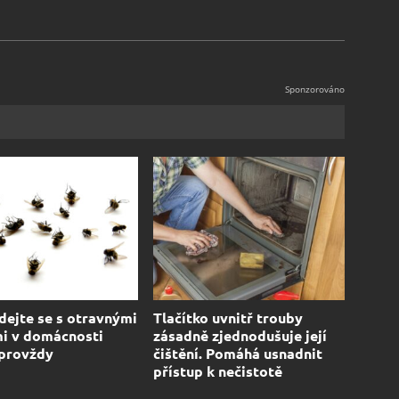
ejte se s otravnými
Tlačítko uvnitř trouby
i v domácnosti
zásadně zjednodušuje její
 provždy
čištění. Pomáhá usnadnit
přístup k nečistotě