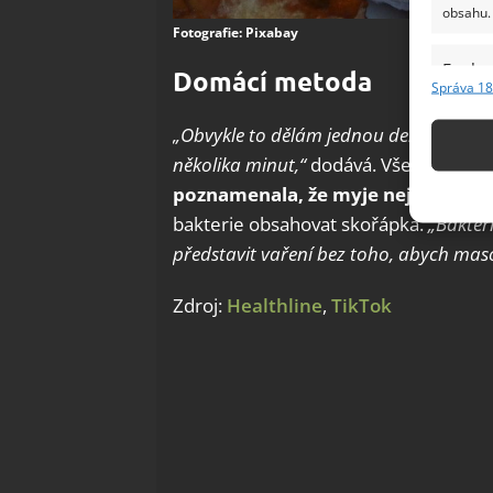
obsahu.
Fotografie: Pixabay
Funkc
Domácí metoda
Správa 18
Přiřazov
Identifi
„Obvykle to dělám jednou denně, když př
několika minut,“
dodává. Vše omývá ho
Použív
poznamenala, že myje nejen maso, 
základ
bakterie obsahovat skořápka.
„Bakter
představit vaření bez toho, abych maso
Zajišt
odstra
Zdroj:
Healthline
,
TikTok
Ukládá