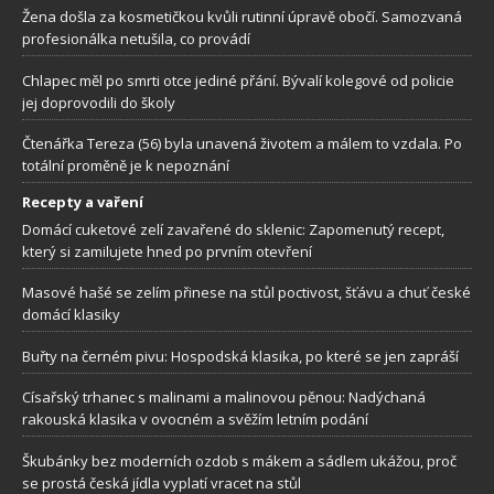
Žena došla za kosmetičkou kvůli rutinní úpravě obočí. Samozvaná
profesionálka netušila, co provádí
Chlapec měl po smrti otce jediné přání. Bývalí kolegové od policie
jej doprovodili do školy
Čtenářka Tereza (56) byla unavená životem a málem to vzdala. Po
totální proměně je k nepoznání
Recepty a vaření
Domácí cuketové zelí zavařené do sklenic: Zapomenutý recept,
který si zamilujete hned po prvním otevření
Masové hašé se zelím přinese na stůl poctivost, šťávu a chuť české
domácí klasiky
Buřty na černém pivu: Hospodská klasika, po které se jen zapráší
Císařský trhanec s malinami a malinovou pěnou: Nadýchaná
rakouská klasika v ovocném a svěžím letním podání
Škubánky bez moderních ozdob s mákem a sádlem ukážou, proč
se prostá česká jídla vyplatí vracet na stůl