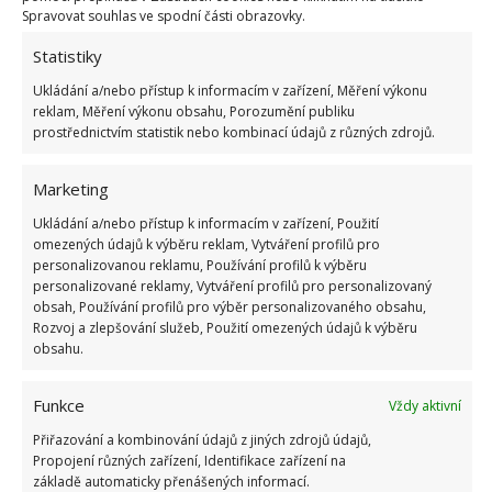
Spravovat souhlas ve spodní části obrazovky.
Sušte bez předchozího ždímání.
Statistiky
Sušte na rovném povrchu.
Ukládání a/nebo přístup k informacím v zařízení, Měření výkonu
Obecné tipy na hedvábné prádlo,
reklam, Měření výkonu obsahu, Porozumění publiku
prostřednictvím statistik nebo kombinací údajů z různých zdrojů.
které při praní využijete
Marketing
Pokud chcete hedvábí vyprat v pračce, je nutné dbát
Ukládání a/nebo přístup k informacím v zařízení, Použití
na to, že je potřeba použít speciální program. Jsou
omezených údajů k výběru reklam, Vytváření profilů pro
také prací prostředky speciálně určené pro tento
personalizovanou reklamu, Používání profilů k výběru
personalizované reklamy, Vytváření profilů pro personalizovaný
druh tkaniny. Hedvábí se nesmí namáčet ani na něj
obsah, Používání profilů pro výběr personalizovaného obsahu,
používat bělidlo. Při ručním praní hedvábí moc
Rozvoj a zlepšování služeb, Použití omezených údajů k výběru
nemačkejte ani si nepomáhejte kartáčky.
obsahu.
Teplota vhodná pro praní hedvábného prádla je
Funkce
Vždy aktivní
mezi 20 až 25 stupni. Do vody můžete dát trochu
Přiřazování a kombinování údajů z jiných zdrojů údajů,
octa – zvýrazní barvu oblečení, a pokud ho perete
Propojení různých zařízení, Identifikace zařízení na
základě automaticky přenášených informací.
poprvé, ustálí jeho barvy. Hedvábí nedávejte nikdy