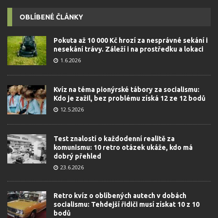
OBLÍBENÉ ČLÁNKY
Pokuta až 10 000 Kč hrozí za nesprávné sekání i
nesekání trávy. Záleží i na prostředku a lokaci
1.6.2026
Kvíz na téma pionýrské tábory za socialismu:
Kdo je zažil, bez problému získá 12 ze 12 bodů
12.5.2026
Test znalostí o každodenní realitě za
komunismu: 10 retro otázek ukáže, kdo má
dobrý přehled
23.6.2026
Retro kvíz o oblíbených autech v dobách
socialismu: Tehdejší řidiči musí získat 10 z 10
bodů