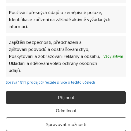
na slunce nebo na topení. Sušte ve stínu nebo uvnitř
Používání přesných údajů o zeměpisné poloze,
nejlépe na rovném povrchu. Pokud je potřeba
Identifikace zařízení na základě aktivně vyžádaných
hedvábné oblečení žehlit, je dobré mít hedvábí
informací.
navlhčené ještě před samotným žehlením.
Zajištění bezpečnosti, předcházení a
zjišťování podvodů a odstraňování chyb,
Poskytování a zobrazování reklamy a obsahu,
Vždy aktivní
Ukládání a sdělování voleb ochrany osobních
údajů.
Správa 1811 prodejců
Přečtěte si více o těchto účelech
Příjmout
Odmítnout
Spravovat možnosti