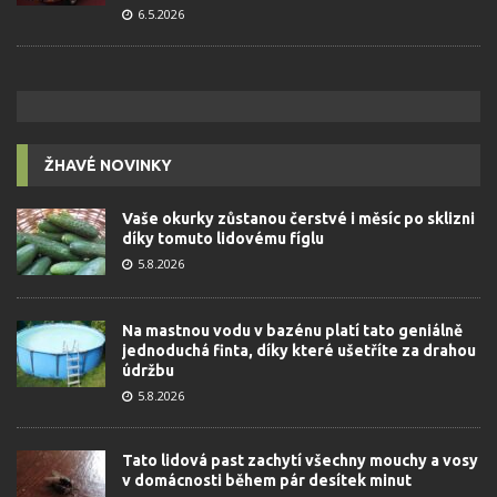
6.5.2026
ŽHAVÉ NOVINKY
Vaše okurky zůstanou čerstvé i měsíc po sklizni
díky tomuto lidovému fíglu
5.8.2026
Na mastnou vodu v bazénu platí tato geniálně
jednoduchá finta, díky které ušetříte za drahou
údržbu
5.8.2026
Tato lidová past zachytí všechny mouchy a vosy
v domácnosti během pár desítek minut