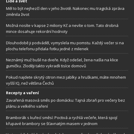
Lidé a svět
Měl to být nejhezčí den v jeho životě. Nakonec mu tragická zpráva
změnila život
Možná nosíte v kapse 2 miliony Kč a nevíte o tom. Tato drobná
mince dosahuje rekordní hodnoty
Dlouhodobě ji podváděl, vymyslela mu pomstu. Každý večer si na
plochu telefonu přidala fotku jedné z milenek
Neznámý muž bušil na dveře. Když odešel, žena našla na klice
gumičku. Zloději takto vykradli tisíce domovů
Pokud najdete skrytý citron mezi jablky a hruškami, máte mnohem
vyšší IQ, než většina Čechů
Recepty a vaření
Zavařená masová směs po domácku: Tajná zbraň pro večery bez
plánu a velkého vaření
Bramborák s kuřecí směsí: Poctivá a rychlá večeře, která spojí
křupavé brambory se šťavnatým masem v jednom