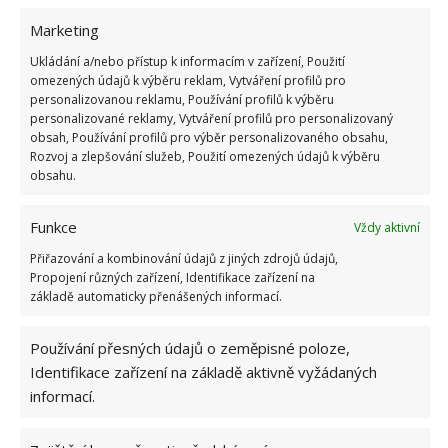
Zhoršení kvality
Marketing
Napadení škůdci
Ukládání a/nebo přístup k informacím v zařízení, Použití
omezených údajů k výběru reklam, Vytváření profilů pro
Pokud u skladovaných jablek zjistíte, že už
personalizovanou reklamu, Používání profilů k výběru
nedosahují takové kvality jako když jste je nakoupili
personalizované reklamy, Vytváření profilů pro personalizovaný
obsah, Používání profilů pro výběr personalizovaného obsahu,
nebo posbírali, je nutné je vyhodit. Je možné, že by
Rozvoj a zlepšování služeb, Použití omezených údajů k výběru
například škůdci nebo houby mohly napadnout
obsahu.
další potraviny.
Funkce
Vždy aktivní
Přiřazování a kombinování údajů z jiných zdrojů údajů,
Propojení různých zařízení, Identifikace zařízení na
základě automaticky přenášených informací.
Používání přesných údajů o zeměpisné poloze,
Identifikace zařízení na základě aktivně vyžádaných
informací.