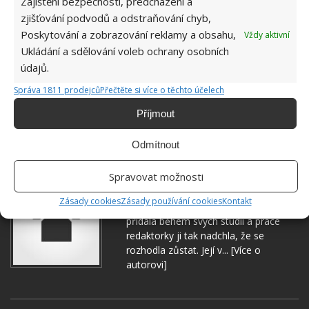
Zajištění bezpečnosti, předcházení a
zjišťování podvodů a odstraňování chyb,
Poskytování a zobrazování reklamy a obsahu,
Vždy aktivní
Ukládání a sdělování voleb ochrany osobních
údajů.
Správa 1811 prodejců
Přečtěte si více o těchto účelech
Příjmout
JABLKA
OVOCE
SKLADOVÁNÍ
Odmítnout
Spravovat možnosti
Hana Musilová
Zásady cookies
Zásady používání cookies
Kontakt
Do redakce Bydlimeutulne.cz se
přidala během svých studií a práce
redaktorky ji tak nadchla, že se
rozhodla zůstat. Její v...
[Více o
autorovi]