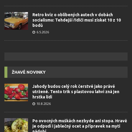
Retro kvíz o oblíbených autech v dobách
socialismu: Tehdejší řidiči musí získat 10 z 10
bodů
6.5.2026
ŽHAVÉ NOVINKY
Jahody budou celý rok čerstvé jako právě
utržené. Tento trik s plastovou lahví zná jen
hrstka lidí
10.8.2026
Po ovocných muškách nezbyde ani stopa. Hravě
je odpudí i jablečný ocet a přípravek na mytí
nádobí