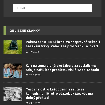
OBLÍBENÉ ČLÁNKY
Pokuta až 10 000 Kč hrozí za nesprávné sekání i
nesekání trávy. Záleží i na prostředku a lokaci
1.6.2026
Kvíz na téma pionýrské tábory za socialismu:
Kdo je zažil, bez problému získá 12 ze 12 bodů
12.5.2026
Test znalostí o každodenní realitě za
komunismu: 10 retro otázek ukáže, kdo má
dobrý přehled
23.6.2026