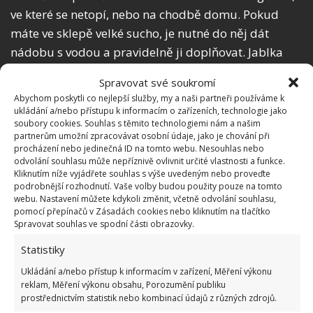
ve které se netopí, nebo na chodbě domu. Pokud
máte ve sklepě velké sucho, je nutné do něj dát
nádobu s vodou a pravidelně ji doplňovat. Jablka
dávejte do bedýnek stopkou nahoru a hlavně je před
Spravovat své soukromí
uskladněním nikdy nemyjte ani neleštěte.
Abychom poskytli co nejlepší služby, my a naši partneři používáme k
ukládání a/nebo přístupu k informacím o zařízeních, technologie jako
Jablíčka sbírejte brzy ráno nebo pozdě večer a nikdy
soubory cookies. Souhlas s těmito technologiemi nám a našim
partnerům umožní zpracovávat osobní údaje, jako je chování při
ne za deštivého počasí. Uskladněte jen ta jablka,
procházení nebo jedinečná ID na tomto webu. Nesouhlas nebo
která nejsou poškozená ani jinak potlučená.
odvolání souhlasu může nepříznivě ovlivnit určité vlastnosti a funkce.
Kliknutím níže vyjádřete souhlas s výše uvedeným nebo proveďte
Spadané ovoce můžete ihned zpracovat například
podrobnější rozhodnutí. Vaše volby budou použity pouze na tomto
do domácího štrúdlu nebo si ho usušit a na zimu
webu. Nastavení můžete kdykoli změnit, včetně odvolání souhlasu,
pomocí přepínačů v Zásadách cookies nebo kliknutím na tlačítko
máte zdravou dobrotu.
Spravovat souhlas ve spodní části obrazovky.
Jablka během zimy sledujte a kontrolujte, dávejte si
Statistiky
pozor hlavně na:
Ukládání a/nebo přístup k informacím v zařízení, Měření výkonu
reklam, Měření výkonu obsahu, Porozumění publiku
prostřednictvím statistik nebo kombinací údajů z různých zdrojů.
Vadnutí ovoce