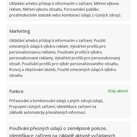
Ukládání a/nebo přístup k informacím v zařízení, Měření výkonu
reklam, Měření výkonu obsahu, Porozumění publiku
prostřednictvím statistik nebo kombinací údajů z různých zdrojů.
Marketing
Ukládání a/nebo přístup k informacím v zařízení, Použití
omezených údajů k výběru reklam, Vytváření profilů pro
personalizovanou reklamu, Používání profilů k výběru
personalizované reklamy, Vytváření profilů pro personalizovaný
obsah, Používání profilů pro výběr personalizovaného obsahu,
Rozvoj a zlepšování služeb, Použití omezených údajů k výběru
Fotografie: Pierre Ouimet / Les Immeubles Mont-Tremblant
obsahu.
Ložnice pro majitele i hosty
Funkce
Vždy aktivní
Přiřazování a kombinování údajů z jiných zdrojů údajů,
Tento kanadský srub disponuje třemi ložnicemi, ta
Propojení různých zařízení, Identifikace zařízení na
hlavní má vlastní elegantní koupelnu, kde je kromě
základě automaticky přenášených informací.
samostatného sprchového koutu také vana, kterou
doplňují dvě umyvadla.
Používání přesných údajů o zeměpisné poloze,
Identifikace zařízení na základě aktivně vyžádaných