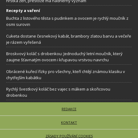
hrstka žen, přestože má nádherný význam
Recepty a vaření
Buchta z listového těsta s pudinkem a ovocem je rychlý moučník z
osmi surovin
Cuketa dostane česnekový kabát, brambory zlatou barvu a večeře
je rázem vyřešená
Broskvový koláč s drobenkou: Jednoduchý letní moučník, který
zaujme šťavnatým ovocem i křupavou vrstvou navrchu
Obrácené kuřecí řízky pro všechny, kteří chtějí známou klasiku v
chytřejším kabátku
Rychlý švestkový koláč bez vajec s mákem a skořicovou
drobenkou
REDAKCE
KONTAKT
ZÁSADY POUŽÍVÁNÍ COOKIES