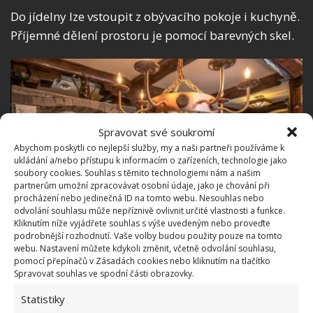
Do jídelny lze vstoupit z obývacího pokoje i kuchyně.
Příjemné dělení prostoru je pomocí barevných skel.
Spravovat své soukromí
Abychom poskytli co nejlepší služby, my a naši partneři používáme k
ukládání a/nebo přístupu k informacím o zařízeních, technologie jako
soubory cookies. Souhlas s těmito technologiemi nám a našim
partnerům umožní zpracovávat osobní údaje, jako je chování při
procházení nebo jedinečná ID na tomto webu. Nesouhlas nebo
odvolání souhlasu může nepříznivě ovlivnit určité vlastnosti a funkce.
Kliknutím níže vyjádřete souhlas s výše uvedeným nebo proveďte
podrobnější rozhodnutí. Vaše volby budou použity pouze na tomto
webu. Nastavení můžete kdykoli změnit, včetně odvolání souhlasu,
pomocí přepínačů v Zásadách cookies nebo kliknutím na tlačítko
Fotografie: Pierre Ouimet / Les Immeubles Mont-Tremblant
Spravovat souhlas ve spodní části obrazovky.
Statistiky