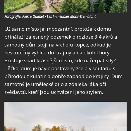
Fotografie: Pierre Ouimet / Les Immeubles Mont-Tremblant
Už samo místo je impozantní, protože k domu
přináleží zalesněný pozemek o rozloze 3,4 akrů a
samotný dům stojí na vrcholu kopce, odkud je
neskutečný výhled do krajiny a na okolní hory.
Existuje snad krásnější místo, kde načerpat síly?
Těžko, dům je navíc postavený zcela v souladu s
přírodou z kulatin a dobře zapadá do krajiny. Dům
samotný je umělecké dílo a zdaleka láká oči
zvědavců, kteří jsou uchváceni jeho stylem.