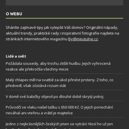
O WEBU
Sháníte zajímavé tipy jak vylepšit Váš domov? Originální nápady,
aktuální trendy, praktické rady i inspirativní fotografie najdete na
stránkách internetového magazínu
Bydlimeutulne.cz
.
Lidé a svět
Požádala sousedy, aby trochu ztišili hudbu. Jejich vyhrocená
reakce ale překročila všechny meze
Malý chlapec měl na svatbě za úkol přinést prsteny. Z toho, co
předvedl, však zůstává rozum stát
V domě své babičky objevil po dlouhé době skrytý pokoj
Průvodčí ve vlaku našel tašku s 650 000 Kč. O jejich ponechání
neváhal ani vteřinu a vrátil je majitelce
Jedno z nejkrásnějších českých jmen se vytrácí: Nosí ho už jen