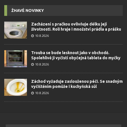
ŽHAVÉ NOVINKY
Zacházení s pračkou ovlivňuje délku její
životnosti. Roli hraje i množství prádla a prášku
10.8.2026
Trouba se bude lesknout jako v obchodě.
Spolehlivě ji vyčistí obyčejná tableta do myčky
10.8.2026
Záchod vyžaduje zaslouženou péči. Se snadným
vyčištěním pomůže i kuchyňská sůl
10.8.2026