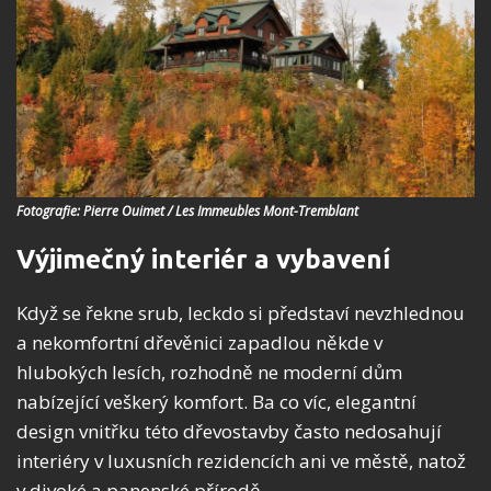
Fotografie: Pierre Ouimet / Les Immeubles Mont-Tremblant
Výjimečný interiér a vybavení
Když se řekne srub, leckdo si představí nevzhlednou
a nekomfortní dřevěnici zapadlou někde v
hlubokých lesích, rozhodně ne moderní dům
nabízející veškerý komfort. Ba co víc, elegantní
design vnitřku této dřevostavby často nedosahují
interiéry v luxusních rezidencích ani ve městě, natož
v divoké a panenské přírodě.