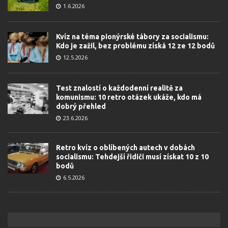
1.6.2026
Kvíz na téma pionýrské tábory za socialismu:
Kdo je zažil, bez problému získá 12 ze 12 bodů
12.5.2026
Test znalostí o každodenní realitě za
komunismu: 10 retro otázek ukáže, kdo má
dobrý přehled
23.6.2026
Retro kvíz o oblíbených autech v dobách
socialismu: Tehdejší řidiči musí získat 10 z 10
bodů
6.5.2026