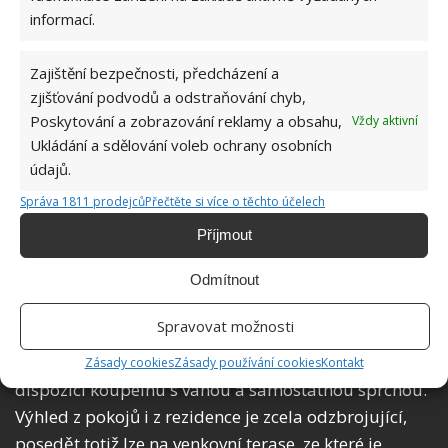
informací.
Zajištění bezpečnosti, předcházení a
zjišťování podvodů a odstraňování chyb,
Poskytování a zobrazování reklamy a obsahu,
Vždy aktivní
Ukládání a sdělování voleb ochrany osobních
údajů.
Správa 1811 prodejců
Přečtěte si více o těchto účelech
Příjmout
Odmítnout
Fotografie: Pierre Ouimet / Les Immeubles Mont-Tremblant
Spravovat možnosti
Dřevo krásně doplňují obklady a dlažba z mramoru.
Také hosté ze dvou zbývajících pokojů mají k
Zásady cookies
Zásady používání cookies
Kontakt
dispozici koupelnu s vanou a samostatnou sprchou.
Výhled z pokojů i z rezidence je zcela odzbrojující,
posedět totiž lze na venkovní terase, ze které je