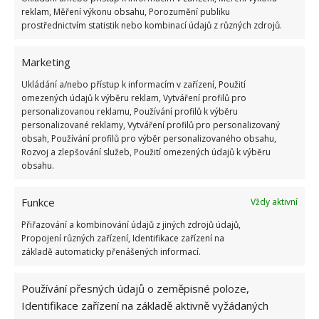
Maxine asi 1,6 milionu korun
a ještě zbývají práce
reklam, Měření výkonu obsahu, Porozumění publiku
asi za 300 tisíc korun. Před koupí domu žila v
prostřednictvím statistik nebo kombinací údajů z různých zdrojů.
karavanu, dnes má okna s trojitými skly, podlahové
topení, a hlavně vlastní domov. Na BydlímeÚtulně
Marketing
jsme také popsali rekonstrukci starého domu, kde ve
Ukládání a/nebo přístup k informacím v zařízení, Použití
sklepení pravděpodobně byla
středověká mučírna
.
omezených údajů k výběru reklam, Vytváření profilů pro
personalizovanou reklamu, Používání profilů k výběru
personalizované reklamy, Vytváření profilů pro personalizovaný
Zdroje:
LiverpoolEcho
,
BusinessInsider
obsah, Používání profilů pro výběr personalizovaného obsahu,
Rozvoj a zlepšování služeb, Použití omezených údajů k výběru
obsahu.
Funkce
Vždy aktivní
Přiřazování a kombinování údajů z jiných zdrojů údajů,
Propojení různých zařízení, Identifikace zařízení na
základě automaticky přenášených informací.
Používání přesných údajů o zeměpisné poloze,
Identifikace zařízení na základě aktivně vyžádaných