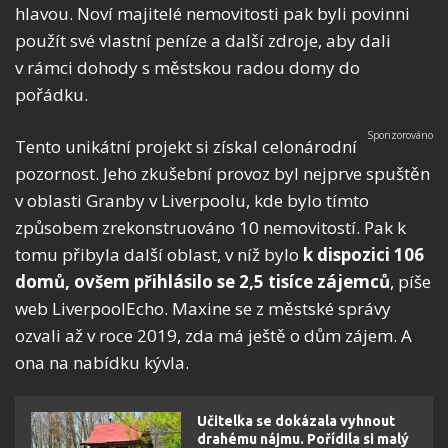
hlavou. Noví majitelé nemovitosti pak byli povinni
použít své vlastní peníze a další zdroje, aby dali
v rámci dohody s městskou radou domy do
pořádku.
Tento unikátní projekt si získal celonárodní
pozornost. Jeho zkušební provoz byl nejprve spuštěn
v oblasti Granby v Liverpoolu, kde bylo tímto
způsobem zrekonstruováno 10 nemovitostí. Pak k
tomu přibyla další oblast, v níž bylo
k dispozici 106
domů, ovšem přihlásilo se 2,5 tisíce zájemců
, píše
web LiverpoolEcho. Maxine se z městské správy
ozvali až v roce 2019, zda má ještě o dům zájem. A
ona na nabídku kývla.
Učitelka se dokázala vyhnout
drahému nájmu. Pořídila si malý