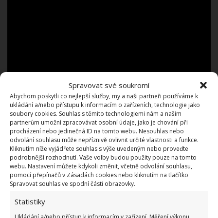
Spravovat své soukromí
Abychom poskytli co nejlepší služby, my a naši partneři používáme k
ukládání a/nebo přístupu k informacím o zařízeních, technologie jako
soubory cookies. Souhlas s těmito technologiemi nám a našim
partnerům umožní zpracovávat osobní údaje, jako je chování při
procházení nebo jedinečná ID na tomto webu. Nesouhlas nebo
odvolání souhlasu může nepříznivě ovlivnit určité vlastnosti a funkce.
Kliknutím níže vyjádřete souhlas s výše uvedeným nebo proveďte
Maxine pracovala částečně i jako manažerka,
podrobnější rozhodnutí. Vaše volby budou použity pouze na tomto
projektantka a řemeslník. A proměna zchátralého
webu. Nastavení můžete kdykoli změnit, včetně odvolání souhlasu,
pomocí přepínačů v Zásadách cookies nebo kliknutím na tlačítko
domu se podařila. Z tmavých místností vznikly
Spravovat souhlas ve spodní části obrazovky.
otevřené moderní prostory, do domu se dostalo
Statistiky
světlo a vzdušnost.
Za rekonstrukci utratila
Ukládání a/nebo přístup k informacím v zařízení, Měření výkonu