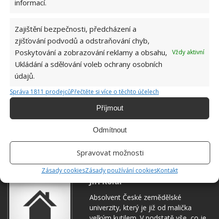
informací.
Zajištění bezpečnosti, předcházení a
zjišťování podvodů a odstraňování chyb,
Poskytování a zobrazování reklamy a obsahu,
Vždy aktivní
Ukládání a sdělování voleb ochrany osobních
údajů.
BYDLENÍ
DŮM ZA JEDEN DOLAR
Správa 1811 prodejců
Přečtěte si více o těchto účelech
REKONSTRUKCE STARÉHO DOMU
STARÝ DŮM
Příjmout
Přidejte svůj názor
Odmítnout
KOMENTOVAT
Spravovat možnosti
Zásady cookies
Zásady používání cookies
Kontakt
Jiří Kolář
Absolvent České zemědělské
univerzity, který je již od malička
velkým kutilem. V podstatě vše, co je