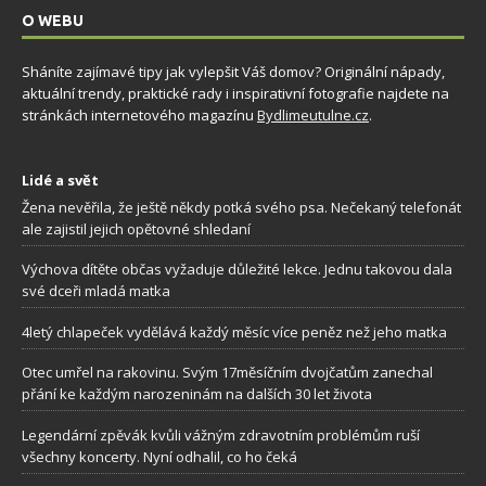
O WEBU
Sháníte zajímavé tipy jak vylepšit Váš domov? Originální nápady,
aktuální trendy, praktické rady i inspirativní fotografie najdete na
stránkách internetového magazínu
Bydlimeutulne.cz
.
Lidé a svět
Žena nevěřila, že ještě někdy potká svého psa. Nečekaný telefonát
ale zajistil jejich opětovné shledaní
Výchova dítěte občas vyžaduje důležité lekce. Jednu takovou dala
své dceři mladá matka
4letý chlapeček vydělává každý měsíc více peněz než jeho matka
Otec umřel na rakovinu. Svým 17měsíčním dvojčatům zanechal
přání ke každým narozeninám na dalších 30 let života
Legendární zpěvák kvůli vážným zdravotním problémům ruší
všechny koncerty. Nyní odhalil, co ho čeká