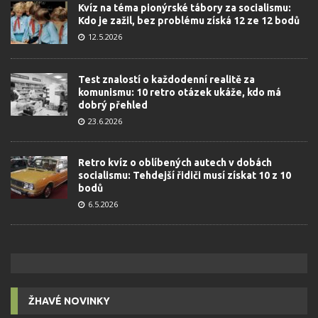
Kvíz na téma pionýrské tábory za socialismu:
Kdo je zažil, bez problému získá 12 ze 12 bodů
12.5.2026
Test znalostí o každodenní realitě za
komunismu: 10 retro otázek ukáže, kdo má
dobrý přehled
23.6.2026
Retro kvíz o oblíbených autech v dobách
socialismu: Tehdejší řidiči musí získat 10 z 10
bodů
6.5.2026
ŽHAVÉ NOVINKY