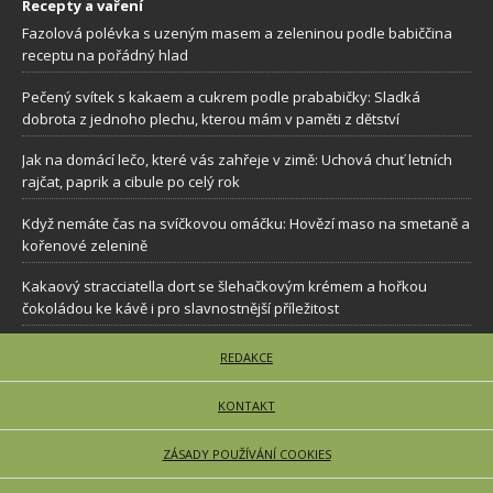
Recepty a vaření
Fazolová polévka s uzeným masem a zeleninou podle babiččina
receptu na pořádný hlad
Pečený svítek s kakaem a cukrem podle prababičky: Sladká
dobrota z jednoho plechu, kterou mám v paměti z dětství
Jak na domácí lečo, které vás zahřeje v zimě: Uchová chuť letních
rajčat, paprik a cibule po celý rok
Když nemáte čas na svíčkovou omáčku: Hovězí maso na smetaně a
kořenové zelenině
Kakaový stracciatella dort se šlehačkovým krémem a hořkou
čokoládou ke kávě i pro slavnostnější příležitost
REDAKCE
KONTAKT
ZÁSADY POUŽÍVÁNÍ COOKIES