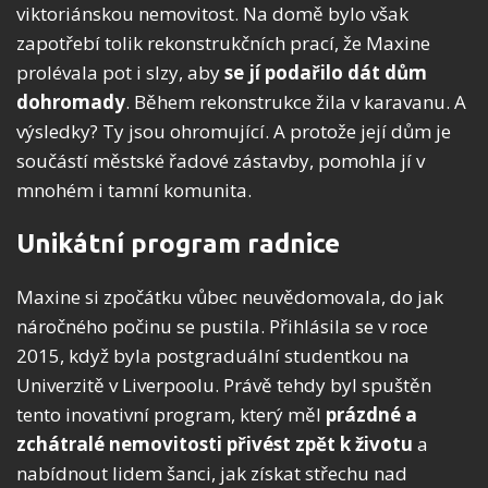
viktoriánskou nemovitost. Na domě bylo však
zapotřebí tolik rekonstrukčních prací, že Maxine
prolévala pot i slzy, aby
se jí podařilo dát dům
dohromady
. Během rekonstrukce žila v karavanu. A
výsledky? Ty jsou ohromující. A protože její dům je
součástí městské řadové zástavby, pomohla jí v
mnohém i tamní komunita.
Unikátní program radnice
Maxine si zpočátku vůbec neuvědomovala, do jak
náročného počinu se pustila. Přihlásila se v roce
2015, když byla postgraduální studentkou na
Univerzitě v Liverpoolu. Právě tehdy byl spuštěn
tento inovativní program, který měl
prázdné a
zchátralé nemovitosti přivést zpět k životu
a
nabídnout lidem šanci, jak získat střechu nad