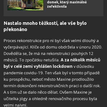
domek, který maximálně
zefektivnila
Nastalo mnoho těžkostí, ale vše bylo
překonáno
Proces rekonstrukce pro ni byl však velmi dlouhý a
vyčerpávající. Klíče od domu obdržela v únoru 2020.
Dověděla se, že má na rekonstrukci pouhých 12
měsíců. To zpočátku netušila.
A za několik měsíců
byl v celé zemi vyhlášen lockdown
v důsledku
pandemie covidu-19. Ten však byl v tomto případě
ku prospěchu, neboť město Maxine prodloužilo
termín dokončení rekonstrukčních prací o další rok.
A s tím už se dalo něco dělat. Ovšem Maxine je
učitelka jógy a ohledně renovačního procesu byla
velmi naivní.