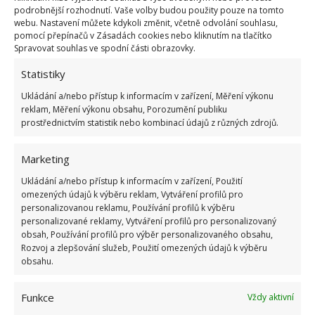
podrobnější rozhodnutí. Vaše volby budou použity pouze na tomto
webu. Nastavení můžete kdykoli změnit, včetně odvolání souhlasu,
pomocí přepínačů v Zásadách cookies nebo kliknutím na tlačítko
Spravovat souhlas ve spodní části obrazovky.
Statistiky
Fotografie: Etienne Savard
Ukládání a/nebo přístup k informacím v zařízení, Měření výkonu
reklam, Měření výkonu obsahu, Porozumění publiku
Jakmile vystoupáte po schodech, dostanete se do
prostřednictvím statistik nebo kombinací údajů z různých zdrojů.
příjemného prostoru plného dřeva. Zde je umístěno
Marketing
několik ložnic pro obyvatele domu, ale také pro
hosty. Rustikální podoba nábytku a celého prostoru
Ukládání a/nebo přístup k informacím v zařízení, Použití
omezených údajů k výběru reklam, Vytváření profilů pro
je ideální ke spánku, relaxuj i odpočinku.
personalizovanou reklamu, Používání profilů k výběru
personalizované reklamy, Vytváření profilů pro personalizovaný
obsah, Používání profilů pro výběr personalizovaného obsahu,
Rozvoj a zlepšování služeb, Použití omezených údajů k výběru
obsahu.
Funkce
Vždy aktivní