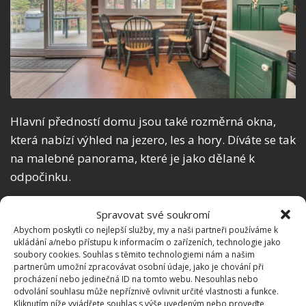
Hlavní předností domu jsou také rozměrná okna,
která nabízí výhled na jezero, les a hory. Díváte se tak
na malebné panorama, které je jako dělané k
odpočinku.
Spravovat své soukromí
Abychom poskytli co nejlepší služby, my a naši partneři používáme k
ukládání a/nebo přístupu k informacím o zařízeních, technologie jako
soubory cookies. Souhlas s těmito technologiemi nám a našim
partnerům umožní zpracovávat osobní údaje, jako je chování při
procházení nebo jedinečná ID na tomto webu. Nesouhlas nebo
odvolání souhlasu může nepříznivě ovlivnit určité vlastnosti a funkce.
Kliknutím níže vyjádřete souhlas s výše uvedeným nebo proveďte