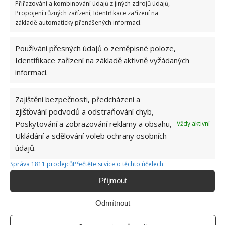
Přiřazování a kombinování údajů z jiných zdrojů údajů,
Propojení různých zařízení, Identifikace zařízení na
základě automaticky přenášených informací.
Používání přesných údajů o zeměpisné poloze,
Identifikace zařízení na základě aktivně vyžádaných
informací.
Fotografie: Etienne Savard
Zajištění bezpečnosti, předcházení a
Soukromí v hlavní roli
zjišťování podvodů a odstraňování chyb,
Poskytování a zobrazování reklamy a obsahu,
Vždy aktivní
A proč je tento dům tak lákavý? K domu vede jen
Ukládání a sdělování voleb ochrany osobních
úzká příjezdová cesta. Všechen ostatní prostor
údajů.
zabírají stromy. Obyvatelé srubu tak mají klid,
Správa 1811 prodejců
Přečtěte si více o těchto účelech
pohodlí a soukromí. Jsou izolování od větších měst,
ale zároveň je mají na dosah ruky.
Příjmout
Odmítnout