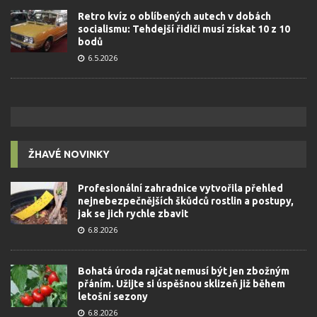
Retro kvíz o oblíbených autech v dobách
socialismu: Tehdejší řidiči musí získat 10 z 10
bodů
6.5.2026
ŽHAVÉ NOVINKY
Profesionální zahradnice vytvořila přehled
nejnebezpečnějších škůdců rostlin a postupy,
jak se jich rychle zbavit
6.8.2026
Bohatá úroda rajčat nemusí být jen zbožným
přáním. Užijte si úspěšnou sklizeň již během
letošní sezony
6.8.2026