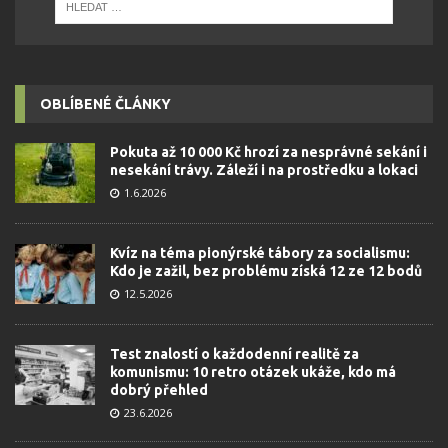
OBLÍBENÉ ČLÁNKY
Pokuta až 10 000 Kč hrozí za nesprávné sekání i
nesekání trávy. Záleží i na prostředku a lokaci
1.6.2026
Kvíz na téma pionýrské tábory za socialismu:
Kdo je zažil, bez problému získá 12 ze 12 bodů
12.5.2026
Test znalostí o každodenní realitě za
komunismu: 10 retro otázek ukáže, kdo má
dobrý přehled
23.6.2026