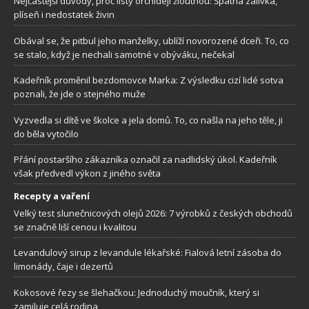
Nejčastější důvody, proč listy orchidejí žloutnou: Špatná zálivka,
plíseň i nedostatek živin
Obával se, že pitbul jeho manželky, ublíží novorozené dceři. To, co
se stalo, když je nechali samotné v obýváku, nečekal
Kadeřník proměnil bezdomovce Marka: Z výsledku cizí lidé sotva
poznali, že jde o stejného muže
Vyzvedla si dítě ve školce a jela domů. To, co našla na jeho těle, ji
do běla vytočilo
Přání postaršího zákazníka označil za nadlidský úkol. Kadeřník
však předvedl výkon z jiného světa
Recepty a vaření
Velký test slunečnicových olejů 2026: 7 výrobků z českých obchodů
se značně liší cenou i kvalitou
Levandulový sirup z levandule lékařské: Fialová letní zásoba do
limonády, čaje i dezertů
Kokosové řezy se šlehačkou: Jednoduchý moučník, který si
zamiluje celá rodina