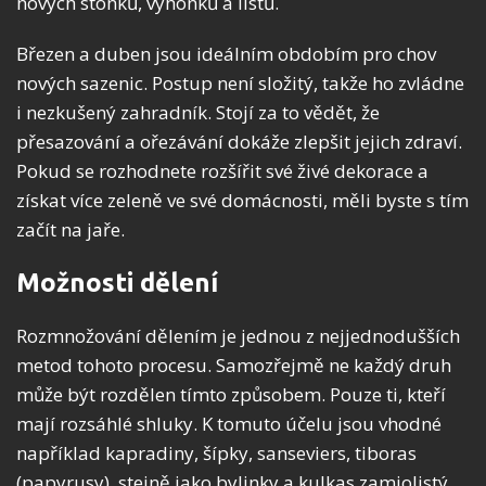
nových stonků, výhonků a listů.
Březen a duben jsou ideálním obdobím pro chov
nových sazenic. Postup není složitý, takže ho zvládne
i nezkušený zahradník. Stojí za to vědět, že
přesazování a ořezávání dokáže zlepšit jejich zdraví.
Pokud se rozhodnete rozšířit své živé dekorace a
získat více zeleně ve své domácnosti, měli byste s tím
začít na jaře.
Možnosti dělení
Rozmnožování dělením je jednou z nejjednodušších
metod tohoto procesu. Samozřejmě ne každý druh
může být rozdělen tímto způsobem. Pouze ti, kteří
mají rozsáhlé shluky. K tomuto účelu jsou vhodné
například kapradiny, šípky, sanseviers, tiboras
(papyrusy), stejně jako bylinky a kulkas zamiolistý.