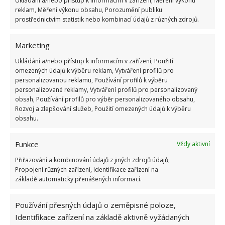
Ukládání a/nebo přístup k informacím v zařízení, Měření výkonu
Existuje hned několik metod, kterými toho lze docílit.
reklam, Měření výkonu obsahu, Porozumění publiku
Jedním z nich je odebrat z mateřské květiny a umístit
prostřednictvím statistik nebo kombinací údajů z různých zdrojů.
ji (spolu s řapíkem) do vody tak, aby vykukovala.
Některé listy rostlin, jako jsou africké fialky a
Marketing
sansevieria, lze rozřezat na menší kousky a umístit
Ukládání a/nebo přístup k informacím v zařízení, Použití
přímo do země. Po několika týdnech se vytvoří menší
omezených údajů k výběru reklam, Vytváření profilů pro
personalizovanou reklamu, Používání profilů k výběru
sazenice, které můžete přesadit do jiných nádob,
personalizované reklamy, Vytváření profilů pro personalizovaný
které vám budou vyhovovat více.
obsah, Používání profilů pro výběr personalizovaného obsahu,
Rozvoj a zlepšování služeb, Použití omezených údajů k výběru
obsahu.
S věkem některé druhy produkují vlastní mladé
rostliny, které se tvoří z kořenového balu pod zemí.
Funkce
Vždy aktivní
Nové sazenice rostu blízko mateřského vzorku a
Přiřazování a kombinování údajů z jiných zdrojů údajů,
zabírají cenný prostor pro vývoj. Je-li květináč dost
Propojení různých zařízení, Identifikace zařízení na
velký, lze jej nechat volně růst, ale také vám nic
základě automaticky přenášených informací.
nebrání k odříznutí a vložení do nádoby s vodou,
aby nová sazenice zakořenila. Odběr mladé sazenice
Používání přesných údajů o zeměpisné poloze,
lze kombinovat s přesazením rostliny, když se
Identifikace zařízení na základě aktivně vyžádaných