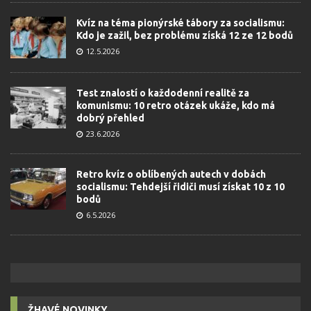
Kvíz na téma pionýrské tábory za socialismu:
Kdo je zažil, bez problému získá 12 ze 12 bodů
12.5.2026
Test znalostí o každodenní realitě za
komunismu: 10 retro otázek ukáže, kdo má
dobrý přehled
23.6.2026
Retro kvíz o oblíbených autech v dobách
socialismu: Tehdejší řidiči musí získat 10 z 10
bodů
6.5.2026
ŽHAVÉ NOVINKY