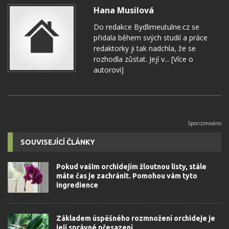
Hana Musilová
Do redakce Bydlimeutulne.cz se
přidala během svých studií a práce
redaktorky ji tak nadchla, že se
rozhodla zůstat. Její v...
[Více o
autorovi]
SOUVISEJÍCÍ ČLÁNKY
Pokud vašim orchidejím žloutnou listy, stále
máte čas je zachránit. Pomohou vám tyto
ingredience
Základem úspěšného rozmnožení orchideje je
její správné přesazení