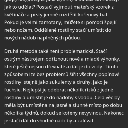
Jak to udělat? Postačí vyjmout mateřský vzorek z
květináče a prsty jemně rozdělit kořenový bal.
Pokud je velmi zamotaný, můžete si pomoci špejlí
nebo nožem. Oddělené rostliny stačí umístit do
nových nádob naplněných půdou.
Druhá metoda také není problematická. Stačí
ostrým nástrojem odříznout nové a mladé výhonky,
které ještě nejsou dřevnaté a dát je do vody. Tímto
způsobem lze bez problémů šířit všechny popínavé
rostliny, stejně jako sukulenty a druhy, jako je
fuchsie. Nejlepší je odebrat několik řízků z jedné
rostliny a umístit je do nádoby s vodou. Celá věc by
měla být umístěna na jasné a slunné místo po dobu
několika týdnů, dokud se kořeny nevyvinou. Nakonec
je stačí dát do vhodné nádoby a zalévat.