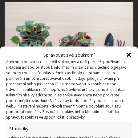
Spravovat své soukromí
Abychom poskytli co nejlepší služby, my a naši partneři používáme k
ukládání a/nebo přístupu k informacím o zařízeních, technologie jako
soubory cookies. Souhlas s těmito technologiemi nám a našim
partnerům umožní zpracovávat osobní údaje, jako je chování při
procházení nebo jedinečná ID na tomto webu. Nesouhlas nebo
odvolání souhlasu může nepříznivě ovlivnit určité vlastnosti a funkce.
Kliknutím níže vyjádřete souhlas s výše uvedeným nebo proveďte
podrobnější rozhodnutí. Vaše volby budou použity pouze na tomto
Fotografie: Freepik
webu. Nastavení můžete kdykoli změnit, včetně odvolání souhlasu,
pomocí přepínačů v Zásadách cookies nebo kliknutím na tlačítko
Zařezávání listů a nové sazenice
Spravovat souhlas ve spodní části obrazovky.
Statistiky
Některé rostliny lze rozmnožovat pouze listy.