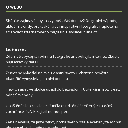
O WEBU
Sháníte zajímavé tipy jak vylepšit Váš domov? Originální nápady,
aktuální trendy, praktické rady i inspirativní fotografie najdete na
stránkách internetového magazínu
Bydlimeutulne.cz
.
Lidé a svět
Zdánlivě obyčejná rodinná fotografie znepokojila internet. Zkuste
najít mrazivý detail
Ženich se vykašlal na svou vlastní svatbu. Zhrzená nevěsta
okamžitě vymyslela geniální pomstu
4letý chlapec ve školce upadl do bezvědomí. Učitelkám hrozí tresty
odnětí svobody
Opuštěná slepice v lese již měla osud téměř sečtený. Statečný
zachránce jí však zajistil nutnou péči
Žena nevěřila, že ještě někdy potká svého psa. Nečekaný telefonát
ale zajistil jejich opětovné shledaní