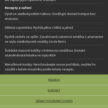
Recepty a vaření
Dýně ve sladkokyselém nálevu: Osvěžující domácí kompot bez
ananasu
Dětská vzpomínka: Rychlá pěna z bílků a jahod
Rychlá večeře ze spíže: Zavařovaná cuketová omáčka s ananasem
ve stylu sladkokyselé omáčky Uncle Ben’s
Švédské masové kuličky s krémovou omáčkou: Domácí
skandinávská klasika ve stylu IKEA
Meruňkové kostky: Neschovávejte ovoce pod těsto, nechte ho
zazářit v letním moučníku podle tohoto receptu
REDAKCE
KONTAKT
ZÁSADY POUŽÍVÁNÍ COOKIES