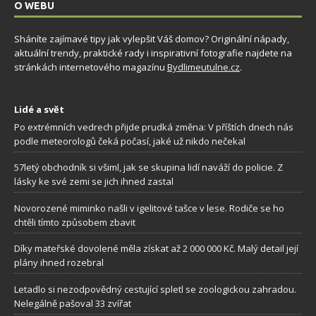
O WEBU
Sháníte zajímavé tipy jak vylepšit Váš domov? Originální nápady,
aktuální trendy, praktické rady i inspirativní fotografie najdete na
stránkách internetového magazínu
Bydlimeutulne.cz
.
Lidé a svět
Po extrémních vedrech přijde prudká změna: V příštích dnech nás
podle meteorologů čeká počasí, jaké už nikdo nečekal
57letý obchodník si všiml, jak se skupina lidí naváží do policie. Z
lásky ke své zemi se jich ihned zastal
Novorozené miminko našli v igelitové tašce v lese. Rodiče se ho
chtěli tímto způsobem zbavit
Díky mateřské dovolené měla získat až 2 000 000 Kč. Malý detail její
plány ihned rozebral
Letadlo si nezodpovědný cestující spletl se zoologickou zahradou.
Nelegálně pašoval 33 zvířat