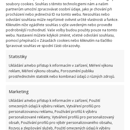
soubory cookies. Souhlas s těmito technologiemi nám a našim
partnerům umožní zpracovávat osobní údaje, jako je chování při
procházení nebo jedinečná ID na tomto webu. Nesouhlas nebo
odvolání souhlasu může nepříznivě ovlivnit určité vlastnosti a funkce.
Kliknutím níže vyjádřete souhlas s výše uvedeným nebo proveďte
podrobnější rozhodnutí. Vaše volby budou použity pouze na tomto
webu. Nastavení můžete kdykoli změnit, včetně odvolání souhlasu,
pomocí přepínačů v Zásadách cookies nebo kliknutím na tlačítko
Spravovat souhlas ve spodní části obrazovky.
Statistiky
Ukládání a/nebo přístup k informacím v zařízení, Měření výkonu
reklam, Měření výkonu obsahu, Porozumění publiku
Myslí se i na praktičnost
prostřednictvím statistik nebo kombinací údajů z různých zdrojů.
Je jasné, že kdo zde chce bydlet delší dobu, toho
Marketing
bude zajímat také celková praktičnost této
Ukládání a/nebo přístup k informacím v zařízení, Použití
omezených údajů k výběru reklam, Vytváření profilů pro
nemovitosti. O tu rozhodně nemusí mít strach,
personalizovanou reklamu, Používání profilů k výběru
jelikož i ta je téměř zajištěna. Příkladem je plně
personalizované reklamy, Vytváření profilů pro personalizovaný
vybavená kuchyně s potřebnými spotřebiči, velká
obsah, Používání profilů pro výběr personalizovaného obsahu,
Rozvoj a zlepšování služeb, Použití omezených údajů k výběru