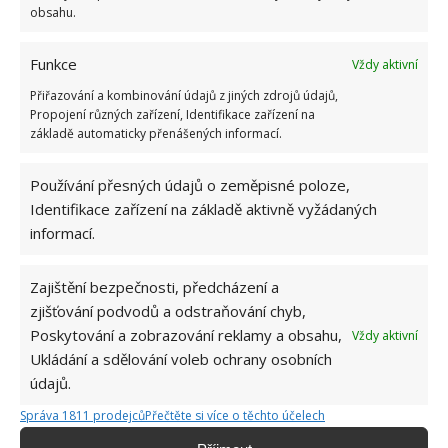
koupelna kde nechybí ani prostorná vana, nebo
obsahu.
samozřejmě místo v podobě soukromých pokojů na
spaní.
Funkce
Vždy aktivní
Přiřazování a kombinování údajů z jiných zdrojů údajů,
Propojení různých zařízení, Identifikace zařízení na
základě automaticky přenášených informací.
Používání přesných údajů o zeměpisné poloze,
Identifikace zařízení na základě aktivně vyžádaných
informací.
Zajištění bezpečnosti, předcházení a
zjišťování podvodů a odstraňování chyb,
Poskytování a zobrazování reklamy a obsahu,
Vždy aktivní
Ukládání a sdělování voleb ochrany osobních
údajů.
Fotografie: Remax Québec
Správa 1811 prodejců
Přečtěte si více o těchto účelech