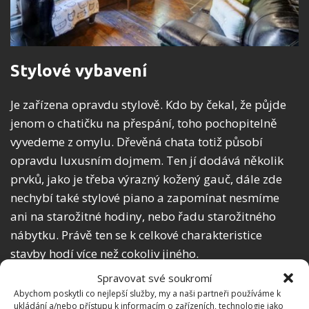
Stylové vybavení
Je zařízena opravdu stylově. Kdo by čekal, že půjde
jenom o chatičku na přespání, toho pochopitelně
vyvedeme z omylu. Dřevěná chata totiž působí
opravdu luxusním dojmem. Ten jí dodává několik
prvků, jako je třeba výrazný kožený gauč, dále zde
nechybí také stylové piano a zapomínat nesmíme
ani na starožitné hodiny, nebo řadu starožitného
nábytku. Právě ten se k celkové charakteristice
stavby hodí více než cokoliv jiného.
Spravovat své soukromí
Abychom poskytli co nejlepší služby, my a naši partneři používáme k
ukládání a/nebo přístupu k informacím o zařízeních, technologie jako