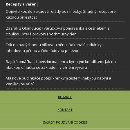
Recepty a vaření
Objevte kouzlo kakaové rolády bez mouky: Snadný recept pro
každou příležitost
Zázrak z Olomouce: Tvarůžková pomazánka s česnekem a
cibulkou, která provoní i pochmurný den
Trik na nadýchanou bílkovou pěnu: Dokonalé indiánky s
jahodovou pěnou a čokoládovou polevou
Rajská omáčka s hovězím masem a kynutým knedlíkem: Jak na
hladkou omáčku se základem v silném vývaru
Máslové pudinkáče potěší křehkým těstem, hebkou náplní a
vanilkovou vůní
REDAKCE
KONTAKT
ZÁSADY POUŽÍVÁNÍ COOKIES