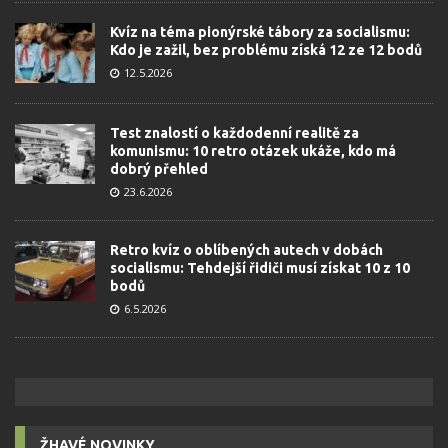
Kvíz na téma pionýrské tábory za socialismu:
Kdo je zažil, bez problému získá 12 ze 12 bodů
12.5.2026
Test znalostí o každodenní realitě za
komunismu: 10 retro otázek ukáže, kdo má
dobrý přehled
23.6.2026
Retro kvíz o oblíbených autech v dobách
socialismu: Tehdejší řidiči musí získat 10 z 10
bodů
6.5.2026
ŽHAVÉ NOVINKY