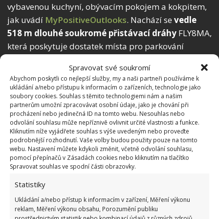
vybavenou kuchyní, obývacím pokojem a kokpitem,
jak uvádí
MyPositiveOutlooks
. Nachází se
vedle
518 m dlouhé soukromé přistávací dráhy
FLY8MA,
která poskytuje dostatek místa pro parkování
osobních i nákladních letadel.
Spravovat své soukromí
Abychom poskytli co nejlepší služby, my a naši partneři používáme k
Dvě letadla však Jonovi nestačila, protože prý
ukládání a/nebo přístupu k informacím o zařízeních, technologie jako
plánuje přeměnu Boeingu 727 na chatu, kde se
soubory cookies. Souhlas s těmito technologiemi nám a našim
partnerům umožní zpracovávat osobní údaje, jako je chování při
budou moci scházet hosté.
Koupil také čtvrté
procházení nebo jedinečná ID na tomto webu. Nesouhlas nebo
letadlo a údajně staví 18metrovou řídicí věž
s
odvolání souhlasu může nepříznivě ovlivnit určité vlastnosti a funkce.
Kliknutím níže vyjádřete souhlas s výše uvedeným nebo proveďte
celoskleněnou kupolí. Bude to další ubytování pro
podrobnější rozhodnutí. Vaše volby budou použity pouze na tomto
hosty, jež ovšem poskytne unikátní výhled z první
webu. Nastavení můžete kdykoli změnit, včetně odvolání souhlasu,
pomocí přepínačů v Zásadách cookies nebo kliknutím na tlačítko
řady na úchvatnou polární záři Aljašky.
Spravovat souhlas ve spodní části obrazovky.
„Je to zábavné, ať už jsou to dospělí lidé, kteří jsou jen v
Statistiky
úžasu z místa, nebo jsou to děti, které běhají nahoru a
Ukládání a/nebo přístup k informacím v zařízení, Měření výkonu
reklam, Měření výkonu obsahu, Porozumění publiku
dolů po celé délce letadla,
šílí a běží do kokpitu
. Dělat
prostřednictvím statistik nebo kombinací údajů z různých zdrojů.