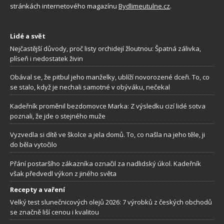
stránkách internetového magazínu
Bydlimeutulne.cz
.
Lidé a svět
Nejčastější důvody, proč listy orchidejí žloutnou: Špatná zálivka,
plíseň i nedostatek živin
Obával se, že pitbul jeho manželky, ublíží novorozené dceři. To, co
se stalo, když je nechali samotné v obýváku, nečekal
Kadeřník proměnil bezdomovce Marka: Z výsledku cizí lidé sotva
poznali, že jde o stejného muže
Vyzvedla si dítě ve školce a jela domů. To, co našla na jeho těle, ji
do běla vytočilo
Přání postaršího zákazníka označil za nadlidský úkol. Kadeřník
však předvedl výkon z jiného světa
Recepty a vaření
Velký test slunečnicových olejů 2026: 7 výrobků z českých obchodů
se značně liší cenou i kvalitou