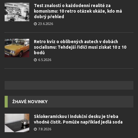
Test znalostí o každodenní realitě za
komunismu: 10 retro otázek ukáže, kdo má
dobrý přehled
23.6.2026
Retro kvíz o oblíbených autech v dobách
socialismu: Tehdejší řidiči musí získat 10 z 10
bodů
6.5.2026
ŽHAVÉ NOVINKY
Sklokeramickou i indukční desku je třeba
vhodně čistit. Pomůže například jedlá soda
7.8.2026