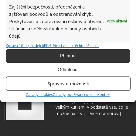
Zajištění bezpečnosti, předcházení a
zjišťování podvodů a odstraňování chyb,
Poskytování a zobrazování reklamy a obsahu,
Vždy aktivní
ALJAŠKA
ALTERNATIVNÍ BYDLENÍ
LETADLO
Ukládání a sdělování voleb ochrany osobních
NETRADIČNÍ UBYTOVÁNÍ
údajů.
Správa 1811 prodejců
Přečtěte si více o těchto účelech
Přidejte svůj názor
Příjmout
KOMENTOVAT
Odmítnout
Spravovat možnosti
Jiří Kolář
Absolvent České zemědělské
Zásady cookies
Zásady používání cookies
Kontakt
univerzity, který je již od malička
velkým kutilem. V podstatě vše, co je
možné najít v j...
[Více o autorovi]