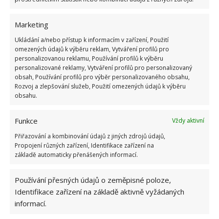
tyhle věci je frustrující, stresující, vyčerpávající a drahé,
ale je to i obohacující,“
jak vysvětlil své počínání Jon.
Marketing
Na BydlímeÚtulně jsme také psali o ženě, která se
Ukládání a/nebo přístup k informacím v zařízení, Použití
rozhodla
žít v letadle
.
omezených údajů k výběru reklam, Vytváření profilů pro
personalizovanou reklamu, Používání profilů k výběru
personalizované reklamy, Vytváření profilů pro personalizovaný
obsah, Používání profilů pro výběr personalizovaného obsahu,
Rozvoj a zlepšování služeb, Použití omezených údajů k výběru
obsahu.
Funkce
Vždy aktivní
Přiřazování a kombinování údajů z jiných zdrojů údajů,
Propojení různých zařízení, Identifikace zařízení na
základě automaticky přenášených informací.
Používání přesných údajů o zeměpisné poloze,
Identifikace zařízení na základě aktivně vyžádaných
informací.