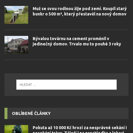
Muž se svou rodinou žije pod zemí. Koupil starý
bunkr o 500 m², který přestavěl na nový domov
Bývalou továrnu na cement proměnil v
jedinečný domov. Trvalo mu to pouhé 3 roky
OBLÍBENÉ ČLÁNKY
Pokuta až 10 000 Kč hrozí za nesprávné sekání i
nesekání trávy. Záleží i na prostředku a lokaci