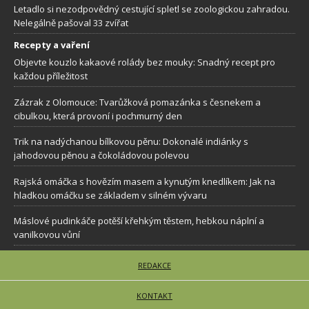
Letadlo si nezodpovědný cestující spletl se zoologickou zahradou.
Nelegálně pašoval 33 zvířat
Recepty a vaření
Objevte kouzlo kakaové rolády bez mouky: Snadný recept pro
každou příležitost
Zázrak z Olomouce: Tvarůžková pomazánka s česnekem a
cibulkou, která provoní i pochmurný den
Trik na nadýchanou bílkovou pěnu: Dokonalé indiánky s
jahodovou pěnou a čokoládovou polevou
Rajská omáčka s hovězím masem a kynutým knedlíkem: Jak na
hladkou omáčku se základem v silném vývaru
Máslové pudinkáče potěší křehkým těstem, hebkou náplní a
vanilkovou vůní
REDAKCE
KONTAKT