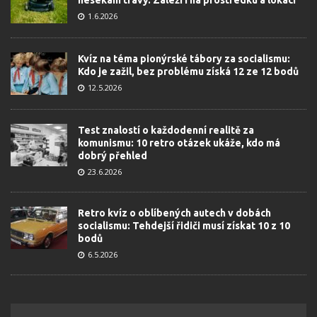
1.6.2026
Kvíz na téma pionýrské tábory za socialismu:
Kdo je zažil, bez problému získá 12 ze 12 bodů
12.5.2026
Test znalostí o každodenní realitě za
komunismu: 10 retro otázek ukáže, kdo má
dobrý přehled
23.6.2026
Retro kvíz o oblíbených autech v dobách
socialismu: Tehdejší řidiči musí získat 10 z 10
bodů
6.5.2026