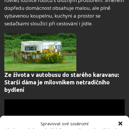
rovněž ložnice rodičů s úložným prostorem. Směrem
dopředu domácnost obsahuje malou, ale plně
vybavenou koupelnu, kuchyni a prostor se
sedačkami sloužící při cestování i jídle.
Ze života v autobusu do starého karavanu:
Starší dáma je milovníkem netradičního
bydlení
Spravovat své soukromí