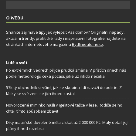
O WEBU
Sháníte zajímavé tipy jak vylepšit Váš domov? Originální nápady,
aktuální trendy, praktické rady i inspirativní fotografie najdete na
stránkách internetového magazínu
Bydlimeutulne.cz
.
Lidé a svět
Po extrémních vedrech přijde prudká změna: V příštích dnech nás
podle meteorologů čeká počasí, jaké už nikdo nečekal
57letý obchodník si všiml, jak se skupina lidí naváží do policie. Z
lásky ke své zemi se jich ihned zastal
Novorozené miminko našli v igelitové tašce v lese. Rodiče se ho
chtěli tímto způsobem zbavit
Díky mateřské dovolené měla získat až 2 000 000 Kč. Malý detail její
plány ihned rozebral