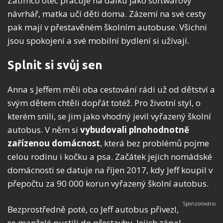
Zatímco otec pracuje na dálku jako softwarový
návrhář, matka učí děti doma. Zázemí na své cesty
pak mají v přestavěném školním autobuse. Všichni
jsou spokojení a své mobilní bydlení si užívají.
Splnit si svůj sen
Anna s Jeffem měli oba cestování rádi už od dětství a
svým dětem chtěli dopřát totéž. Pro životní styl, o
kterém snili, se jim jako vhodný jevil vyřazený školní
autobus. V něm si
vybudovali plnohodnotně
zařízenou domácnost
, která bez problémů pojme
celou rodinu i kočku a psa. Začátek jejich nomádské
domácnosti se datuje na říjen 2017, kdy Jeff koupil v
přepočtu za 90 000 korun vyřazený školní autobus.
Bezprostředně poté, co Jeff autobus přivezl,
se manželé pustili do přestavby. Jejich zápal