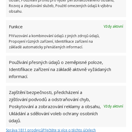
obsah, Používání profilů pro výběr personalizovaného obsahu,
„patra“, kde jsou nyní dvě ložnice
.
Rozvoj a zlepšování služeb, Použití omezených údajů k výběru
obsahu.
Funkce
Vždy aktivní
Přiřazování a kombinování údajů z jiných zdrojů údajů,
Propojení různých zařízení, Identifikace zařízení na
základě automaticky přenášených informací.
Používání přesných údajů o zeměpisné poloze,
Identifikace zařízení na základě aktivně vyžádaných
informací.
Zajištění bezpečnosti, předcházení a
zjišťování podvodů a odstraňování chyb,
Poskytování a zobrazování reklamy a obsahu,
Vždy aktivní
Ukládání a sdělování voleb ochrany osobních
údajů.
ALTERNATIVNÍ BYDLENÍ
ŠKOLNÍ AUTOBUS
Správa 1811 prodejců
Přečtěte si více o těchto účelech