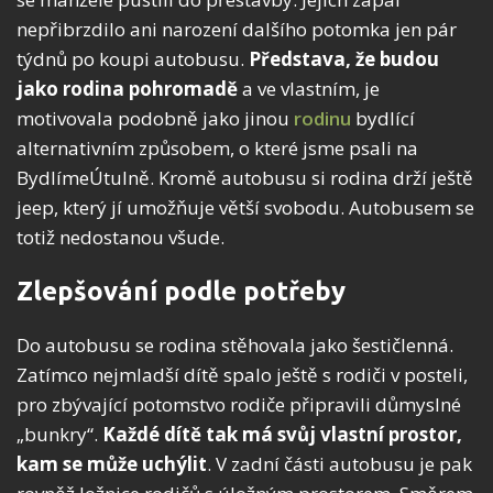
nepřibrzdilo ani narození dalšího potomka jen pár
týdnů po koupi autobusu.
Představa, že budou
jako rodina pohromadě
a ve vlastním, je
motivovala podobně jako jinou
rodinu
bydlící
alternativním způsobem, o které jsme psali na
BydlímeÚtulně. Kromě autobusu si rodina drží ještě
jeep, který jí umožňuje větší svobodu. Autobusem se
totiž nedostanou všude.
Zlepšování podle potřeby
Do autobusu se rodina stěhovala jako šestičlenná.
Zatímco nejmladší dítě spalo ještě s rodiči v posteli,
pro zbývající potomstvo rodiče připravili důmyslné
„bunkry“.
Každé dítě tak má svůj vlastní prostor,
kam se může uchýlit
. V zadní části autobusu je pak