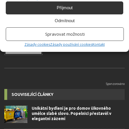
Příjmout
Jiří Kolář
Odmítnout
Absolvent České zemědělské
Spravovat možnosti
univerzity, který je již od malička
velkým kutilem. V podstatě vše, co je
Zásady cookies
Zásady používání cookies
Kontakt
možné najít v j...
[Více o autorovi]
SOUVISEJÍCÍ ČLÁNKY
Unikátní bydlení je pro domov šikovného
umělce slabé slovo. Popelnici přestavěl v
elegantní zázemí