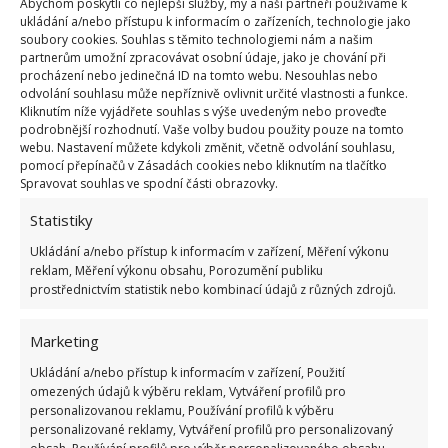
Abychom poskytli co nejlepší služby, my a naši partneři používáme k
ukládání a/nebo přístupu k informacím o zařízeních, technologie jako
soubory cookies. Souhlas s těmito technologiemi nám a našim
partnerům umožní zpracovávat osobní údaje, jako je chování při
procházení nebo jedinečná ID na tomto webu. Nesouhlas nebo
odvolání souhlasu může nepříznivě ovlivnit určité vlastnosti a funkce.
Kliknutím níže vyjádřete souhlas s výše uvedeným nebo proveďte
podrobnější rozhodnutí. Vaše volby budou použity pouze na tomto
webu. Nastavení můžete kdykoli změnit, včetně odvolání souhlasu,
pomocí přepínačů v Zásadách cookies nebo kliknutím na tlačítko
Spravovat souhlas ve spodní části obrazovky.
Statistiky
Ukládání a/nebo přístup k informacím v zařízení, Měření výkonu
reklam, Měření výkonu obsahu, Porozumění publiku
prostřednictvím statistik nebo kombinací údajů z různých zdrojů.
Jak uvádí manželé pro
MyPositiveOutlooks
asi po
Marketing
třech letech byli nuceni autobus trochu upravit.
Zatímco předchozí přestavba je vyšla na bezmála
Ukládání a/nebo přístup k informacím v zařízení, Použití
omezených údajů k výběru reklam, Vytváření profilů pro
700 000 Kč, tuto druhou zvládli již za necelých
personalizovanou reklamu, Používání profilů k výběru
340 000 Kč. Asi
největší změnou bylo vytvoření
personalizované reklamy, Vytváření profilů pro personalizovaný