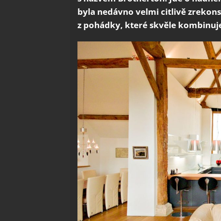
byla nedávno velmi citlivě zrekon
z pohádky, které skvěle kombinuje