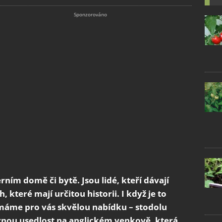
rním domě či bytě. Jsou lidé, kteří dávají
 které mají určitou historii. I když je to
, máme pro vás skvělou nabídku – stodolu
rnou usedlost na anglickém venkově, která