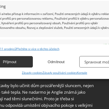
ing
 a/nebo přístup k informacím v zařízení, Použití omezených údajů k výběru rekla
í profilů pro personalizovanou reklamu, Používání profilů k výběru personalizov
 Vytváření profilů pro personalizovaný obsah, Používání profilů pro výběr
lizovaného obsahu, Rozvoj a zlepšování služeb, Použití omezených údajů k výběr
e
Vžd
11 prodejců
Přečtěte si více o těchto účelech
ání a kombinování údajů z jiných zdrojů údajů, Propojení různých zařízení,
kace zařízení na základě automaticky přenášených informací.
Spravovat mož
Příjmout
Odmítnout
ání přesných údajů o zeměpisné poloze, Identifikace zařízení na
Zásady cookies
Zásady používání cookies
Kontakt
ě aktivně vyžádaných informací.
avby bylo učinit dům prozářenější sluncem, nejen
ění bezpečnosti, předcházení a zjišťování podvodů a
e také tepla. Ne nadarmo je Anglie známá jako
ňování chyb, Poskytování a zobrazování reklamy a obsahu,
Vžd
í nad těmi slunečními. Proto je třeba si
ní a sdělování voleb ochrany osobních údajů.
omu odpovídá umístění obývacího pokoje s velkými