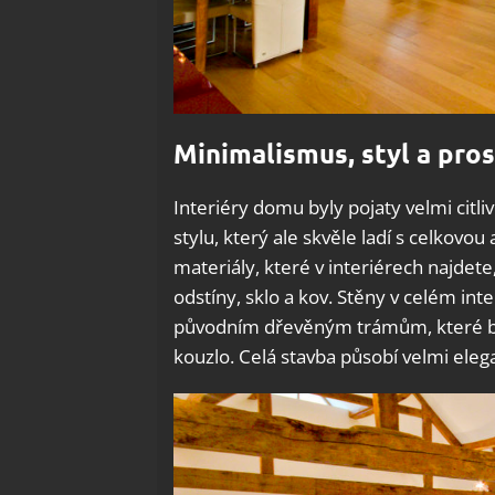
Minimalismus, styl a pro
Interiéry domu byly pojaty velmi citl
stylu, který ale skvěle ladí s celkov
materiály, které v interiérech najdet
odstíny, sklo a kov. Stěny v celém int
původním dřevěným trámům, které by
kouzlo. Celá stavba působí velmi eleg