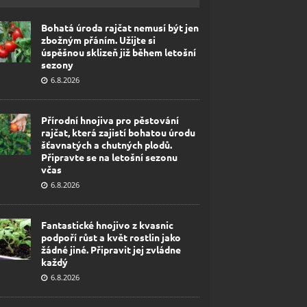
Bohatá úroda rajčat nemusí být jen
zbožným přáním. Užijte si
úspěšnou sklizeň již během letošní
sezony
6.8.2026
Přírodní hnojiva pro pěstování
rajčat, která zajistí bohatou úrodu
šťavnatých a chutných plodů.
Připravte se na letošní sezonu
včas
6.8.2026
Fantastické hnojivo z kvasnic
podpoří růst a květ rostlin jako
žádné jiné. Připravit jej zvládne
každý
6.8.2026