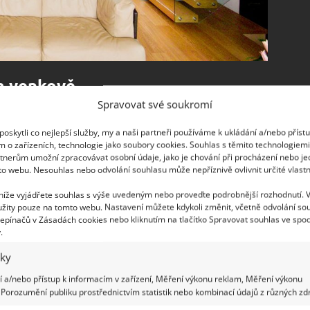
m venkově
Spravovat své soukromí
ou stylu a atmosféry původních typických
oskytli co nejlepší služby, my a naši partneři používáme k ukládání a/nebo příst
poskytují útulné a pohodlné bydlení, které
m o zařízeních, technologie jako soubory cookies. Souhlas s těmito technologiem
 Dům si i po rekonstrukci uchoval své typické
tnerům umožní zpracovávat osobní údaje, jako je chování při procházení nebo j
to webu. Nesouhlas nebo odvolání souhlasu může nepříznivě ovlivnit určité vlastn
na střecha a vyměněna stará okna za taková,
ním venkovského domu.
 níže vyjádřete souhlas s výše uvedeným nebo proveďte podrobnější rozhodnutí. 
žity pouze na tomto webu. Nastavení můžete kdykoli změnit, včetně odvolání so
epínačů v Zásadách cookies nebo kliknutím na tlačítko Spravovat souhlas ve spod
.
iky
 a/nebo přístup k informacím v zařízení, Měření výkonu reklam, Měření výkonu
Porozumění publiku prostřednictvím statistik nebo kombinací údajů z různých zdr