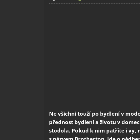
Ne všichni touží po bydlení v mode
přednost bydlení a životu v domech,
stodola. Pokud k nim patříte i vy
s názvem Brotherton. Jde o nádhe