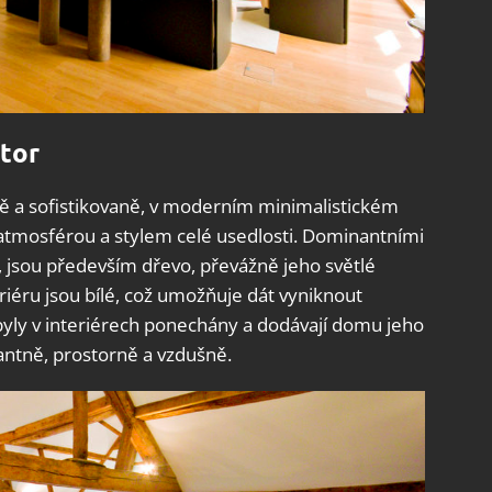
stor
ivě a sofistikovaně, v moderním minimalistickém
ou atmosférou a stylem celé usedlosti. Dominantními
e, jsou především dřevo, převážně jeho světlé
eriéru jsou bílé, což umožňuje dát vyniknout
ly v interiérech ponechány a dodávají domu jeho
antně, prostorně a vzdušně.