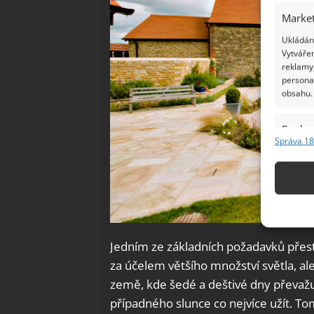
Market
Ukládání
Vytvářen
reklamy,
persona
obsahu.
Funkc
Správa 18
Přiřazov
Identifi
Použív
základ
Jedním ze základních požadavků přest
Zajišt
za účelem většího množství světla, al
odstra
země, kde šedé a deštivé dny převažuj
Ukládá
případného slunce co nejvíce užít. T