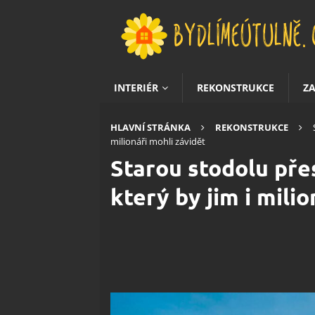
INTERIÉR
REKONSTRUKCE
Z
HLAVNÍ STRÁNKA
REKONSTRUKCE
milionáři mohli závidět
Starou stodolu pře
který by jim i mili