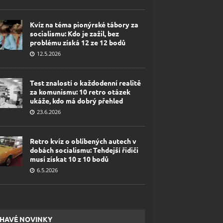
Kvíz na téma pionýrské tábory za
socialismu: Kdo je zažil, bez
problému získá 12 ze 12 bodů
12.5.2026
Test znalostí o každodenní realitě
za komunismu: 10 retro otázek
ukáže, kdo má dobrý přehled
23.6.2026
Retro kvíz o oblíbených autech v
dobách socialismu: Tehdejší řidiči
musí získat 10 z 10 bodů
6.5.2026
HAVÉ NOVINKY