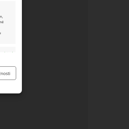
m,
ané
u
y aktivní
nosti
y aktivní