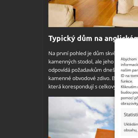
Typický dům na anglické
Na první pohled je dům skvělou ukázk
Abychom p
kamenných stodol, ale jeho interiéry 
informací
odpovídá požadavkům dnešního života.
našim par
ID na tom
kamenné obvodové zdivo. Byla oprave
funkce.
která korespondují s celkovým ladě
Kliknutím
budou pou
pomocí př
obrazovky
Statist
Ukládání
obsahu, 