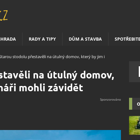
AHRADA
RADY A TIPY
DŮM A STAVBA
SPOTŘEBIT
Starou stodolu přestavěli na útulný domov, který by jim i
stavěli na útulný domov,
onáři mohli závidět
O