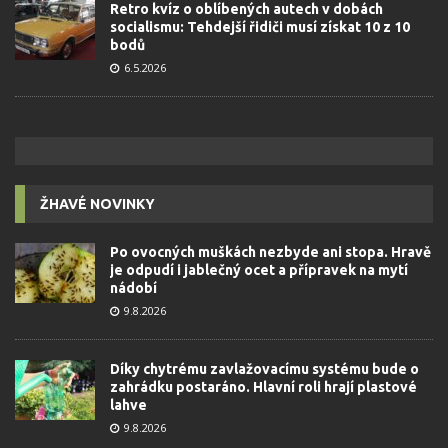
Retro kvíz o oblíbených autech v dobách
socialismu: Tehdejší řidiči musí získat 10 z 10
bodů
6.5.2026
ŽHAVÉ NOVINKY
Po ovocných muškách nezbyde ani stopa. Hravě
je odpudí i jablečný ocet a přípravek na mytí
nádobí
9.8.2026
Díky chytrému zavlažovacímu systému bude o
zahrádku postaráno. Hlavní roli hrají plastové
lahve
9.8.2026