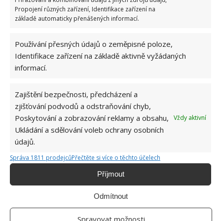
Propojení různých zařízení, Identifikace zařízení na
základě automaticky přenášených informací.
Přidejte svůj názor
KOMENTOVAT
Používání přesných údajů o zeměpisné poloze,
Identifikace zařízení na základě aktivně vyžádaných
informací.
Hana Musilová
Do redakce Bydlimeutulne.cz se
Zajištění bezpečnosti, předcházení a
přidala během svých studií a práce
zjišťování podvodů a odstraňování chyb,
redaktorky ji tak nadchla, že se
Poskytování a zobrazování reklamy a obsahu,
Vždy aktivní
rozhodla zůstat. Její v...
[Více o
Ukládání a sdělování voleb ochrany osobních
autorovi]
údajů.
Správa 1811 prodejců
Přečtěte si více o těchto účelech
Příjmout
Odmítnout
SOUVISEJÍCÍ ČLÁNKY
Spravovat možnosti