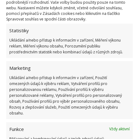
podrobnější rozhodnutí. Vaše volby budou použity pouze na tomto
webu. Nastavení můžete kdykoli změnit, včetně odvolání souhlasu,
pomocí přepínačů v Zásadách cookies nebo kliknutím na tlačítko
Spravovat souhlas ve spodní části obrazovky.
Statistiky
Ukládání a/nebo přístup k informacím v zařízení, Měření výkonu
reklam, Měření výkonu obsahu, Porozumění publiku
prostřednictvím statistik nebo kombinací údajů z různých zdrojů.
Marketing
Ukládání a/nebo přístup k informacím v zařízení, Použití
omezených údajů k výběru reklam, Vytváření profilů pro
personalizovanou reklamu, Používání profilů k výběru
personalizované reklamy, Vytváření profilů pro personalizovaný
obsah, Používání profilů pro výběr personalizovaného obsahu,
Rozvoj a zlepšování služeb, Použití omezených údajů k výběru
obsahu.
BUNKR Z VÁLKY
PODZEMNÍ BUNKR
Funkce
Vždy aktivní
PŘESTAVBA
STARÝ VOJENSKÝ BUNKR
Přiřazování a kombinování údajů z jiných zdrojů údajů,