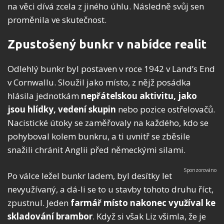
na věci dívá zcela z jiného úhlu. Následně svůj sen
proměnila ve skutečnost.
Zpustošený bunkr v nabídce realit
Odlehlý bunkr byl postaven v roce 1942 v Land’s End
v Cornwallu. Sloužil jako místo, z nějž posádka
hlásila jednotkám
nepřátelskou aktivitu, jako
jsou hlídky, vedení skupin
nebo pozice ostřelovačů.
Nacistické útoky se zaměřovaly na každého, kdo se
pohyboval kolem bunkru, a ti uvnitř se zběsile
snažili chránit Anglii před německými silami.
Po válce ležel bunkr ladem, byl desítky let
nevyužívaný, a dá-li se to u stavby tohoto druhu říct,
zpustnul. Jeden
farmář místo nakonec využíval ke
skladování brambor
. Když si však Liz všimla, že je