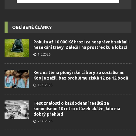
OBLÍBENÉ ČLÁNKY
Pokuta až 10 000 Kč hrozí za nesprávné sekání i
nesekání trávy. Záleží i na prostředku a lokaci
1.6.2026
Kvíz na téma pionýrské tábory za socialismu:
Kdo je zažil, bez problému získá 12 ze 12 bodů
12.5.2026
Test znalostí o každodenní realitě za
komunismu: 10 retro otázek ukáže, kdo má
dobrý přehled
23.6.2026