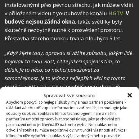
instalovanými přes pevnou střechu, jak můžete vidět
v přiloženém videu z youtubového kanálu
HGTV
.
V
budově nejsou žádná okna
, takže světlíky byly
skutečně nezbytně nutné k prosvětlení prostoru.
Přestavba starého bunkru trvala dlouhých 5 let.
„Když žijete tady, opravdu si vážíte způsobu, jakým lidé
bojovali za svou vlast, cítíte jakési spojení s tím, co
dělali. Je to něco, co nechci považovat za
samozřejmost. Je to jedna z nejlepších věcí na tomto
místě,“
uvedla Liz o svém neobyčejném domově.
Bydlet se dá skutečně všude
, pokud máte pár
Spravovat své soukromí
Abychom poskytli co nejlepší služby, my a naši partneři používáme k
šikovných rukou, peníze a fantazii. Důkazem toho je i
ukládání a/nebo přístupu k informacím o zařízeních, technologie jako
přestavěný protiatomový bunkr
, který se jako
soubory cookies. Souhlas s těmito technologiemi nám a našim
partnerům umožní zpracovávat osobní údaje, jako je chování při
zázrakem změnil v kouzelný domov, jak jsem na
procházení nebo jedinečná ID na tomto webu. Nesouhlas nebo
BydlímeÚtulně psali již dříve.
odvolání souhlasu může nepříznivě ovlivnit určité vlastnosti a funkce.
Kliknutím níže vyjádřete souhlas s výše uvedeným nebo proveďte