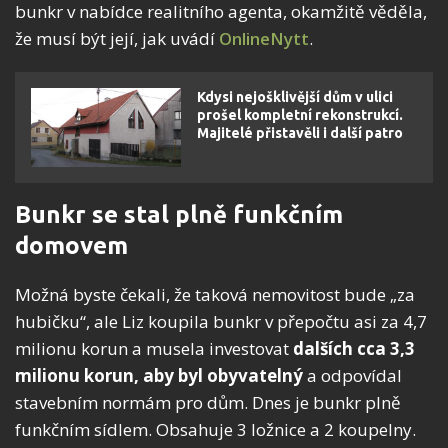
bunkr v nabídce realitního agenta, okamžitě věděla,
že musí být její, jak uvádí
OnlineNytt
.
Kdysi nejošklivější dům v ulici
prošel kompletní rekonstrukcí.
Majitelé přistavěli i další patro
Bunkr se stal plně funkčním
domovem
Možná byste čekali, že taková nemovitost bude „za
hubičku“, ale Liz koupila bunkr v přepočtu asi za 4,7
milionu korun a musela investovat
dalších cca 3,3
milionu korun, aby byl obyvatelný
a odpovídal
stavebním normám pro dům. Dnes je bunkr plně
funkčním sídlem. Obsahuje 3 ložnice a 2 koupelny.