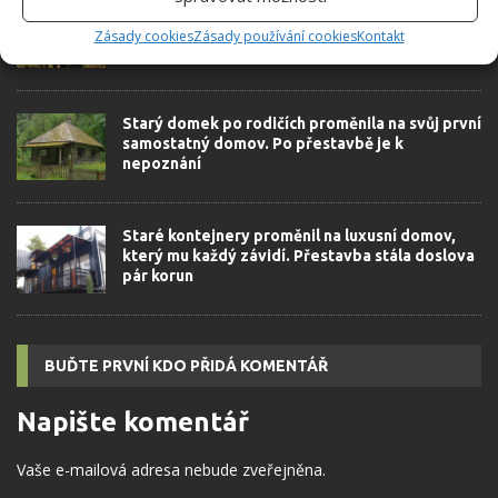
Bratři proměnili starou průmyslovou nádrž na
luxusní domov. Dechberoucí přestavba ovládla
Zásady cookies
Zásady používání cookies
Kontakt
internet
Starý domek po rodičích proměnila na svůj první
samostatný domov. Po přestavbě je k
nepoznání
Staré kontejnery proměnil na luxusní domov,
který mu každý závidí. Přestavba stála doslova
pár korun
BUĎTE PRVNÍ KDO PŘIDÁ KOMENTÁŘ
Napište komentář
Vaše e-mailová adresa nebude zveřejněna.