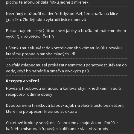
plochu telefonu přidala fotku jedné z milenek
Neznámý muž bušil na dveře. Když odešel, žena našla na klice
gumičku. Zloději takto vykradli tisíce domovů
Pokud najdete skrytý citron mezi jablky a hruškami, máte mnohem
vyšší IQ, než většina Čechů
Dívenku museli uvést do kontrolovaného kómatu kvůli zlozvyku,
kterému propadlo mnoho mladých lidí
Zoufalý chlapec musel prokázat nesmírnou pohotovost útěkem do
vody, když ho naháněla smečka divokých psů
Recepty a vaření
Hovězí s houbovou omáčkou a karlovarským knedlíkem: Tradiční
recept pro rodinné obědy
Dvoubarevná hrníčková bábovka: Jak na vláčné těsto bez vážení,
které má po upečení krásnou strukturu
Cuketové krokety se sýrem, česnekem a majoránkou: Potěšte
každého mlsouna křupavými kuličkami z vlastní zahrady