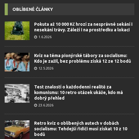
OBLÍBENÉ ČLÁNKY
Pokuta až 10 000 Kč hrozí za nesprávné sekání i
nesekání trávy. Záleží i na prostředku a lokaci
1.6.2026
Kvíz na téma pionýrské tábory za socialismu:
Kdo je zažil, bez problému získá 12 ze 12 bodů
12.5.2026
Test znalostí o každodenní realitě za
komunismu: 10 retro otázek ukáže, kdo má
dobrý přehled
23.6.2026
Retro kvíz o oblíbených autech v dobách
socialismu: Tehdejší řidiči musí získat 10 z 10
bodů