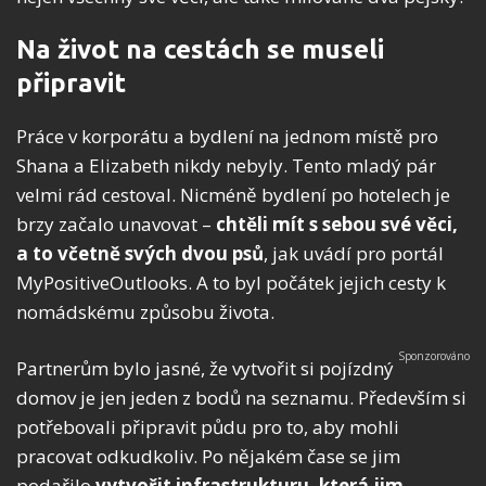
Na život na cestách se museli
připravit
Práce v korporátu a bydlení na jednom místě pro
Shana a Elizabeth nikdy nebyly. Tento mladý pár
velmi rád cestoval. Nicméně bydlení po hotelech je
brzy začalo unavovat –
chtěli mít s sebou své věci,
a to včetně svých dvou psů
, jak uvádí pro portál
MyPositiveOutlooks. A to byl počátek jejich cesty k
nomádskému způsobu života.
Partnerům bylo jasné, že vytvořit si pojízdný
domov je jen jeden z bodů na seznamu. Především si
potřebovali připravit půdu pro to, aby mohli
pracovat odkudkoliv. Po nějakém čase se jim
podařilo
vytvořit infrastrukturu, která jim