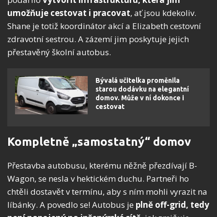
umožňuje cestovat i pracovat
, ať jsou kdekoliv.
Shane je totiž koordinátor akcí a Elizabeth cestovní
zdravotní sestrou. A zázemí jim poskytuje jejich
přestavěný školní autobus.
Bývalá učitelka proměnila
starou dodávku na elegantní
domov. Může v ní dokonce i
cestovat
Kompletně „samostatný“ domov
Přestavba autobusu, kterému něžně přezdívají B-
Wagon, se nesla v hektickém duchu. Partneři ho
chtěli dostavět v termínu, aby s ním mohli vyrazit na
líbánky. A povedlo se! Autobus je
plně off-grid, tedy