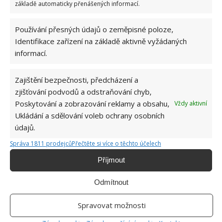
základě automaticky přenášených informací.
KOMENTOVAT
Používání přesných údajů o zeměpisné poloze,
Identifikace zařízení na základě aktivně vyžádaných
Hana Musilová
informací.
Do redakce Bydlimeutulne.cz se
přidala během svých studií a práce
Zajištění bezpečnosti, předcházení a
redaktorky ji tak nadchla, že se
zjišťování podvodů a odstraňování chyb,
rozhodla zůstat. Její v...
[Více o
autorovi]
Poskytování a zobrazování reklamy a obsahu,
Vždy aktivní
Ukládání a sdělování voleb ochrany osobních
údajů.
Správa 1811 prodejců
Přečtěte si více o těchto účelech
Příjmout
SOUVISEJÍCÍ ČLÁNKY
Odmítnout
Při rekonstrukci starého domu je v podkroví
Spravovat možnosti
čekalo překvapení. Našli tam 2 skryté pokoje