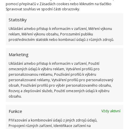
pomocí přepínačů v Zásadách cookies nebo kliknutím na tlačítko
Spravovat souhlas ve spodní části obrazovky.
Statistiky
Ukládání a/nebo přístup k informacím v zařízení, Měření výkonu
reklam, Měření výkonu obsahu, Porozumění publiku
prostřednictvím statistik nebo kombinací údajů z různých zdrojů.
Marketing
Ukládání a/nebo přístup k informacím v zařízení, Použití
omezených údajů k výběru reklam, Vytváření profilů pro
personalizovanou reklamu, Používání profilů k výběru
personalizované reklamy, Vytváření profilů pro personalizovaný
obsah, Používání profilů pro výběr personalizovaného obsahu,
Rozvoj a zlepšování služeb, Použití omezených údajů k výběru
obsahu.
AUTOBUS SE SOLÁRNÍMI PANELY
BYDLENÍ
PŘESTAVBA
STARÝ AUTOBUS
Funkce
Vždy aktivní
Přiřazování a kombinování údajů z jiných zdrojů údajů,
Přidejte svůj názor
Propojení různých zařízení, Identifikace zařízení na