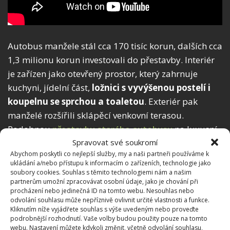
Autobus manžele stál cca 170 tisíc korun, dalších cca
1,3 milionu korun investovali do přestavby. Interiér
je zařízen jako otevřený prostor, který zahrnuje
kuchyni, jídelní část,
ložnici s vyvýšenou postelí i
koupelnu se sprchou a toaletou
. Exteriér pak
manželé rozšířili sklápěcí venkovní terasou.
Podobnou
přestavbu starého autobusu
na luxusní
Spravovat své soukromí
domov mladou hudebnicí jsme BydlímeÚtulně již
Abychom poskytli co nejlepší služby, my a naši partneři používáme k
také popisovali.
ukládání a/nebo přístupu k informacím o zařízeních, technologie jako
soubory cookies. Souhlas s těmito technologiemi nám a našim
Zdroje:
MyPositiveOutlooks
,
AutoEvolution
partnerům umožní zpracovávat osobní údaje, jako je chování při
procházení nebo jedinečná ID na tomto webu. Nesouhlas nebo
odvolání souhlasu může nepříznivě ovlivnit určité vlastnosti a funkce.
Kliknutím níže vyjádřete souhlas s výše uvedeným nebo proveďte
podrobnější rozhodnutí. Vaše volby budou použity pouze na tomto
webu. Nastavení můžete kdykoli změnit, včetně odvolání souhlasu,