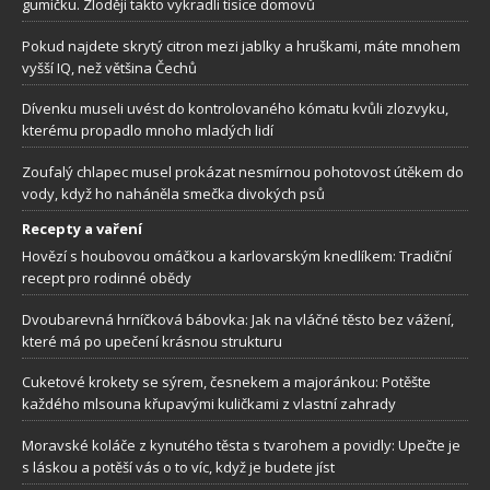
gumičku. Zloději takto vykradli tisíce domovů
Pokud najdete skrytý citron mezi jablky a hruškami, máte mnohem
vyšší IQ, než většina Čechů
Dívenku museli uvést do kontrolovaného kómatu kvůli zlozvyku,
kterému propadlo mnoho mladých lidí
Zoufalý chlapec musel prokázat nesmírnou pohotovost útěkem do
vody, když ho naháněla smečka divokých psů
Recepty a vaření
Hovězí s houbovou omáčkou a karlovarským knedlíkem: Tradiční
recept pro rodinné obědy
Dvoubarevná hrníčková bábovka: Jak na vláčné těsto bez vážení,
které má po upečení krásnou strukturu
Cuketové krokety se sýrem, česnekem a majoránkou: Potěšte
každého mlsouna křupavými kuličkami z vlastní zahrady
Moravské koláče z kynutého těsta s tvarohem a povidly: Upečte je
s láskou a potěší vás o to víc, když je budete jíst