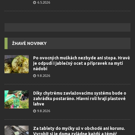
6.5.2026
ŽHAVÉ NOVINKY
Po ovocných muškách nezbyde ani stopa. Hravě
je odpudí i jablečný ocet a přípravek na mytí
nádobí
9.8.2026
Díky chytrému zavlažovacímu systému bude o
zahrádku postaráno. Hlavní roli hrají plastové
lahve
9.8.2026
Za tablety do myčky už v obchodě ani korunu.
Vyrobit si je doma zvládne každý a téměř