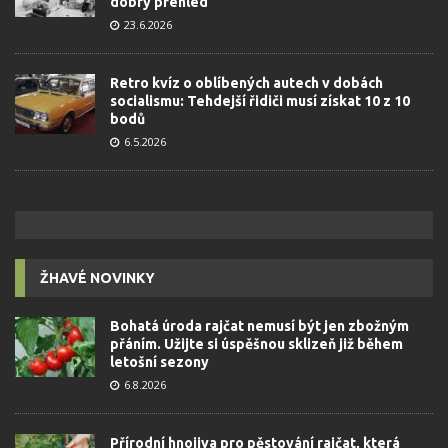
dobrý přehled
23.6.2026
Retro kvíz o oblíbených autech v dobách
socialismu: Tehdejší řidiči musí získat 10 z 10
bodů
6.5.2026
ŽHAVÉ NOVINKY
Bohatá úroda rajčat nemusí být jen zbožným
přáním. Užijte si úspěšnou sklizeň již během
letošní sezony
6.8.2026
Přírodní hnojiva pro pěstování rajčat, která