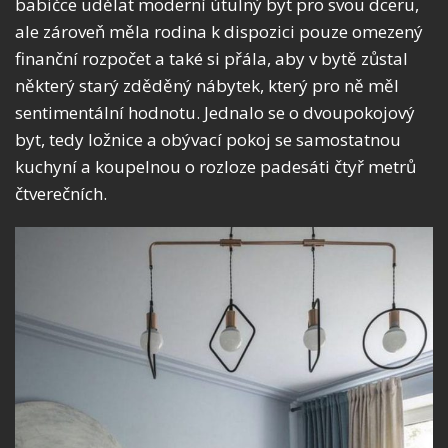
babičce udělat moderní útulný byt pro svou dceru,
ale zároveň měla rodina k dispozici pouze omezený
finanční rozpočet a také si přála, aby v bytě zůstal
některý starý zděděný nábytek, který pro ně měl
sentimentální hodnotu. Jednalo se o dvoupokojový
byt, tedy ložnice a obývací pokoj se samostatnou
kuchyní a koupelnou o rozloze padesáti čtyř metrů
čtverečních.