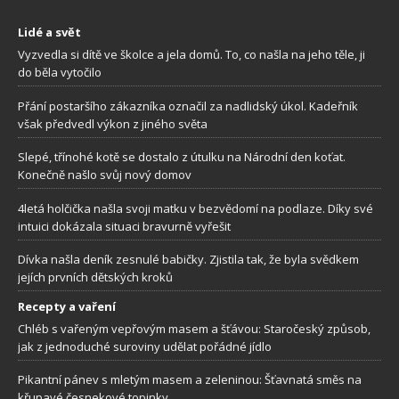
Lidé a svět
Vyzvedla si dítě ve školce a jela domů. To, co našla na jeho těle, ji
do běla vytočilo
Přání postaršího zákazníka označil za nadlidský úkol. Kadeřník
však předvedl výkon z jiného světa
Slepé, třínohé kotě se dostalo z útulku na Národní den koťat.
Konečně našlo svůj nový domov
4letá holčička našla svoji matku v bezvědomí na podlaze. Díky své
intuici dokázala situaci bravurně vyřešit
Dívka našla deník zesnulé babičky. Zjistila tak, že byla svědkem
jejích prvních dětských kroků
Recepty a vaření
Chléb s vařeným vepřovým masem a šťávou: Staročeský způsob,
jak z jednoduché suroviny udělat pořádné jídlo
Pikantní pánev s mletým masem a zeleninou: Šťavnatá směs na
křupavé česnekové topinky