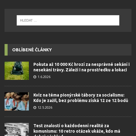
OBLÍBENÉ ČLÁNKY
Pokuta až 10 000 Kč hrozí za nesprávné sekání i
nesekání trávy. Záleží i na prostředku a lokaci
1.6.2026
Kvíz na téma pionýrské tábory za socialismu:
Kdo je zažil, bez problému získá 12 ze 12 bodů
12.5.2026
Test znalostí o každodenní realitě za
komunismu: 10 retro otázek ukáže, kdo má