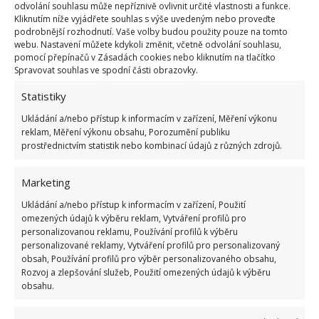
odvolání souhlasu může nepříznivě ovlivnit určité vlastnosti a funkce.
Kliknutím níže vyjádřete souhlas s výše uvedeným nebo proveďte
podrobnější rozhodnutí. Vaše volby budou použity pouze na tomto
webu. Nastavení můžete kdykoli změnit, včetně odvolání souhlasu,
pomocí přepínačů v Zásadách cookies nebo kliknutím na tlačítko
Spravovat souhlas ve spodní části obrazovky.
Statistiky
Ukládání a/nebo přístup k informacím v zařízení, Měření výkonu
reklam, Měření výkonu obsahu, Porozumění publiku
prostřednictvím statistik nebo kombinací údajů z různých zdrojů.
Marketing
Ukládání a/nebo přístup k informacím v zařízení, Použití
omezených údajů k výběru reklam, Vytváření profilů pro
personalizovanou reklamu, Používání profilů k výběru
personalizované reklamy, Vytváření profilů pro personalizovaný
obsah, Používání profilů pro výběr personalizovaného obsahu,
Rozvoj a zlepšování služeb, Použití omezených údajů k výběru
…překvapivě útulný a originální
obsahu.
výsledek