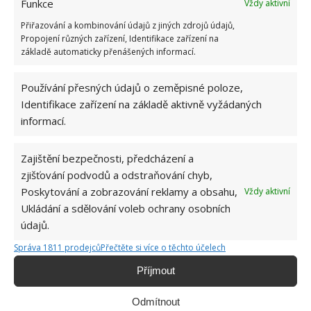
Funkce
Vždy aktivní
Dcera si přála zařízení interiéru ve skandinávském
Přiřazování a kombinování údajů z jiných zdrojů údajů,
Propojení různých zařízení, Identifikace zařízení na
stylu, což bylo ale poněkud nestandardní spojení
základě automaticky přenášených informací.
v souvislosti se starým dřevěným nábytkem po
babičce. O to větší pozornost bylo třeba věnovat
Používání přesných údajů o zeměpisné poloze,
barvám i detailům a dekoracím tak, aby výsledný
Identifikace zařízení na základě aktivně vyžádaných
dojem působil nenásilně a uceleně. Aby starý
informací.
dřevěný nábytek do moderního interiéru lépe
zapadl, rozhodli se architekti v obývacím pokoji a
Zajištění bezpečnosti, předcházení a
v ložnici nechat na podlaze původní dřevěné parkety,
zjišťování podvodů a odstraňování chyb,
jejichž odstín dřeva byl velmi podobný tomu, který
Poskytování a zobrazování reklamy a obsahu,
Vždy aktivní
Ukládání a sdělování voleb ochrany osobních
měl nábytek po babičce. Podlahy v kuchyni a
údajů.
koupelně pokryly praktickými dlaždicemi.
Důležitými aspekty v celém bytě se staly barvy, kdy
Správa 1811 prodejců
Přečtěte si více o těchto účelech
stěny i doplňky a dekorace byly zvoleny
Příjmout
v pastelových barvách, především v odstínech
Odmítnout
růžové, šedé, béžové a modré.