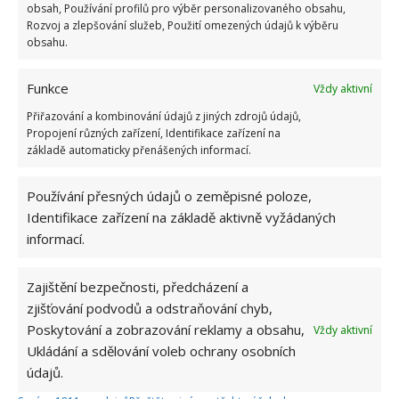
obsah, Používání profilů pro výběr personalizovaného obsahu,
1.6.2026
Rozvoj a zlepšování služeb, Použití omezených údajů k výběru
obsahu.
Kvíz na téma pionýrské tábory za socialismu:
Funkce
Vždy aktivní
Kdo je zažil, bez problému získá 12 ze 12 bodů
12.5.2026
Přiřazování a kombinování údajů z jiných zdrojů údajů,
Propojení různých zařízení, Identifikace zařízení na
základě automaticky přenášených informací.
Test znalostí o každodenní realitě za
komunismu: 10 retro otázek ukáže, kdo má
Používání přesných údajů o zeměpisné poloze,
dobrý přehled
23.6.2026
Identifikace zařízení na základě aktivně vyžádaných
informací.
Retro kvíz o oblíbených autech v dobách
socialismu: Tehdejší řidiči musí získat 10 z 10
Zajištění bezpečnosti, předcházení a
bodů
zjišťování podvodů a odstraňování chyb,
6.5.2026
Poskytování a zobrazování reklamy a obsahu,
Vždy aktivní
Ukládání a sdělování voleb ochrany osobních
údajů.