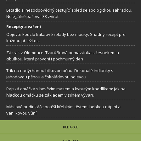
Letadlo si nezodpovědný cestující spletl se zoologickou zahradou.
Nelegálně pašoval 33 zvířat
Recepty a vaření
Objevte kouzlo kakaové rolády bez mouky: Snadný recept pro
každou příležitost
Zázrak z Olomouce: Tvarůžková pomazánka s česnekem a
cibulkou, která provoní i pochmurný den
Trik na nadýchanou bílkovou pěnu: Dokonalé indiánky s
jahodovou pěnou a čokoládovou polevou
Rajská omáčka s hovězím masem a kynutým knedlíkem: Jak na
hladkou omáčku se základem v silném vývaru
Máslové pudinkáče potěší křehkým těstem, hebkou náplní a
vanilkovou vůní
REDAKCE
KONTAKT