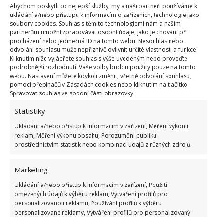
Abychom poskytli co nejlepší služby, my a naši partneři používáme k
ukládání a/nebo přístupu k informacím o zařízeních, technologie jako
soubory cookies. Souhlas s těmito technologiemi nám a našim
Drobné úpravy domácnosti dokáží velké věci.
partnerům umožní zpracovávat osobní údaje, jako je chování při
Zútulněte si domov svépomocí
procházení nebo jedinečná ID na tomto webu. Nesouhlas nebo
odvolání souhlasu může nepříznivě ovlivnit určité vlastnosti a funkce.
9.6.2021
Interiér
Kliknutím níže vyjádřete souhlas s výše uvedeným nebo proveďte
podrobnější rozhodnutí. Vaše volby budou použity pouze na tomto
webu. Nastavení můžete kdykoli změnit, včetně odvolání souhlasu,
pomocí přepínačů v Zásadách cookies nebo kliknutím na tlačítko
1
2
…
6
»
Spravovat souhlas ve spodní části obrazovky.
Statistiky
Ukládání a/nebo přístup k informacím v zařízení, Měření výkonu
reklam, Měření výkonu obsahu, Porozumění publiku
prostřednictvím statistik nebo kombinací údajů z různých zdrojů.
Marketing
OBLÍBENÉ ČLÁNKY
Ukládání a/nebo přístup k informacím v zařízení, Použití
omezených údajů k výběru reklam, Vytváření profilů pro
personalizovanou reklamu, Používání profilů k výběru
Pokuta až 10 000 Kč hrozí za nesprávné sekání i
personalizované reklamy, Vytváření profilů pro personalizovaný
nesekání trávy. Záleží i na prostředku a lokaci