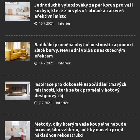
Jednoduché vylepšováky za pár korun pro vaši
kuchyň, které z ní vytvoří útulné a zároveň
efektivní místo
15.7.2021
Interiér
Radikální proměna obytné místnosti za pomoci
žluté barvy. Nevšední volba s neskutečným
efektem
14.7.2021
Interiér
Inspirace pro dokonalé uspořádání tmavých
místností, které se tak promění v hotový
designový ráj
7.7.2021
Interiér
Metody, díky kterým vaše koupelna nabude
luxusnějšího vzhledu, aniž by musela projít
nákladnou rekonstrukcí