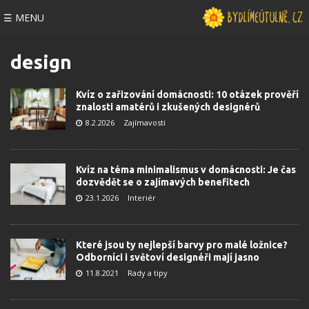
☰ MENU
design
Kvíz o zařizování domácnosti: 10 otázek prověří
znalosti amatérů i zkušených designérů
8.2.2026
Zajímavosti
Kvíz na téma minimalismus v domácnosti: Je čas
dozvědět se o zajímavých benefitech
23.1.2026
Interiér
Které jsou ty nejlepší barvy pro malé ložnice?
Odborníci i světoví designéři mají jasno
11.8.2021
Rady a tipy