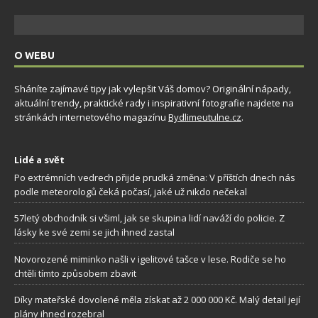
O WEBU
Sháníte zajímavé tipy jak vylepšit Váš domov? Originální nápady,
aktuální trendy, praktické rady i inspirativní fotografie najdete na
stránkách internetového magazínu
Bydlimeutulne.cz
.
Lidé a svět
Po extrémních vedrech přijde prudká změna: V příštích dnech nás
podle meteorologů čeká počasí, jaké už nikdo nečekal
57letý obchodník si všiml, jak se skupina lidí naváží do policie. Z
lásky ke své zemi se jich ihned zastal
Novorozené miminko našli v igelitové tašce v lese. Rodiče se ho
chtěli tímto způsobem zbavit
Díky mateřské dovolené měla získat až 2 000 000 Kč. Malý detail její
plány ihned rozebral