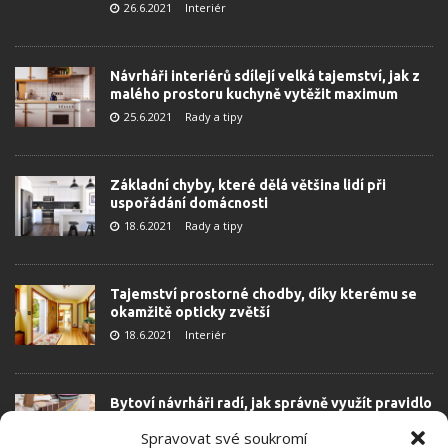
26.6.2021
Interiér
Návrháři interiérů sdílejí velká tajemství, jak z
malého prostoru kuchyně vytěžit maximum
25.6.2021
Rady a tipy
Základní chyby, které dělá většina lidí při
uspořádání domácnosti
18.6.2021
Rady a tipy
Tajemství prostorné chodby, díky kterému se
okamžitě opticky zvětší
18.6.2021
Interiér
Bytoví návrháři radí, jak správně využít pravidlo
tří pro vytvoření útulného domova
Spravovat své soukromí
16.6.2021
Interiér