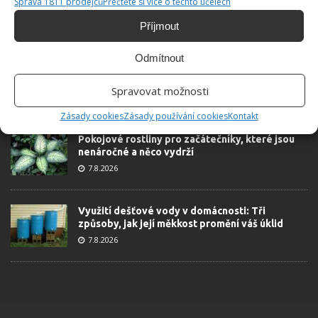
Správa 1811 prodejců
Přečtěte si více o těchto účelech
Příjmout
ŽHAVÉ NOVINKY
Odmítnout
Tyto rostliny odpuzují klíšťata. Ujistěte se, že je
máte na zahrádce
Spravovat možnosti
7.8.2026
Zásady cookies
Zásady používání cookies
Kontakt
Pokojové rostliny pro začátečníky, které jsou
nenáročné a něco vydrží
7.8.2026
Využití dešťové vody v domácnosti: Tři
způsoby, jak její měkkost promění váš úklid
7.8.2026