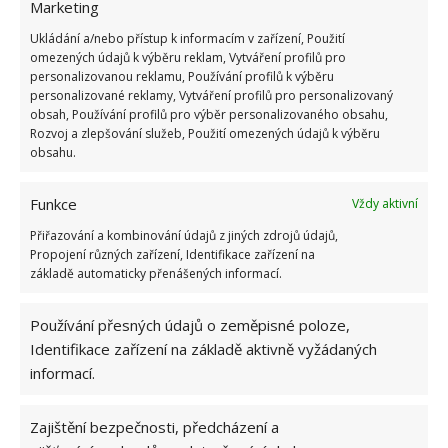
Marketing
a když se sečetli náklady na rekonstrukci, vznikla
Ukládání a/nebo přístup k informacím v zařízení, Použití
částka, za kterou by se takto velký byt v centru
omezených údajů k výběru reklam, Vytváření profilů pro
Londýna nikdy nepořídil. Je vidět, že když má někdo
personalizovanou reklamu, Používání profilů k výběru
sen, představu a plány, jde si za nimi, tak by se
personalizované reklamy, Vytváření profilů pro personalizovaný
obsah, Používání profilů pro výběr personalizovaného obsahu,
neměl nechat odrazovat okolím. Tento případ
Rozvoj a zlepšování služeb, Použití omezených údajů k výběru
netradičního bydlení to jasně potvrzuje.
obsahu.
Funkce
Vždy aktivní
Přiřazování a kombinování údajů z jiných zdrojů údajů,
Propojení různých zařízení, Identifikace zařízení na
základě automaticky přenášených informací.
Používání přesných údajů o zeměpisné poloze,
Identifikace zařízení na základě aktivně vyžádaných
informací.
Zajištění bezpečnosti, předcházení a