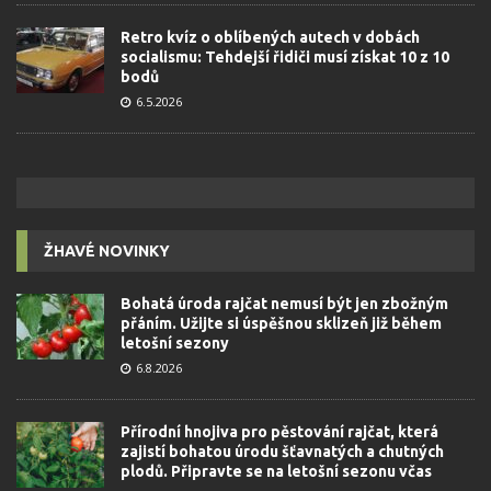
Retro kvíz o oblíbených autech v dobách
socialismu: Tehdejší řidiči musí získat 10 z 10
bodů
6.5.2026
ŽHAVÉ NOVINKY
Bohatá úroda rajčat nemusí být jen zbožným
přáním. Užijte si úspěšnou sklizeň již během
letošní sezony
6.8.2026
Přírodní hnojiva pro pěstování rajčat, která
zajistí bohatou úrodu šťavnatých a chutných
plodů. Připravte se na letošní sezonu včas