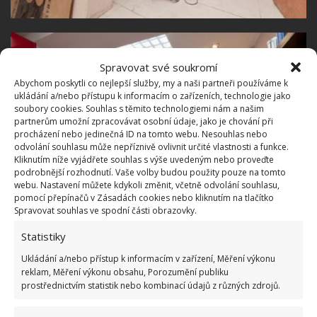
Spravovat své soukromí
Abychom poskytli co nejlepší služby, my a naši partneři používáme k
ukládání a/nebo přístupu k informacím o zařízeních, technologie jako
soubory cookies. Souhlas s těmito technologiemi nám a našim
partnerům umožní zpracovávat osobní údaje, jako je chování při
procházení nebo jedinečná ID na tomto webu. Nesouhlas nebo
odvolání souhlasu může nepříznivě ovlivnit určité vlastnosti a funkce.
Kliknutím níže vyjádřete souhlas s výše uvedeným nebo proveďte
podrobnější rozhodnutí. Vaše volby budou použity pouze na tomto
webu. Nastavení můžete kdykoli změnit, včetně odvolání souhlasu,
pomocí přepínačů v Zásadách cookies nebo kliknutím na tlačítko
Spravovat souhlas ve spodní části obrazovky.
Statistiky
Každý jí závidí
Ukládání a/nebo přístup k informacím v zařízení, Měření výkonu
reklam, Měření výkonu obsahu, Porozumění publiku
prostřednictvím statistik nebo kombinací údajů z různých zdrojů.
A ti, co jí od koupě odrazovali, jí jenom závidí. Když
se sečetly náklady na koupi starých veřejných toalet