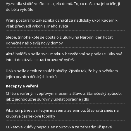
Vyzvedla si dítě ve školce a jela domů. To, co našla na jeho těle, ji
do běla vytočilo
Přání postaršího zákazníka označil za nadlidský úkol. Kadeřník
však předvedl výkon z jiného světa
Slepé, třínohé kotě se dostalo z útulku na Národní den koťat.
Konečně našlo svůj nový domov
4letá holčička našla svoji matku v bezvědomí na podlaze. Díky své
intuici dokázala situaci bravurně vyřešit
Dívka našla deník zesnulé babičky. Zjistila tak, že byla svědkem
jejích prvních dětských kroků
Recepty a vaření
Chléb s vařeným vepřovým masem a šťávou: Staročeský způsob,
jak z jednoduché suroviny udělat pořádné jídlo
Pikantní pánev s mletým masem a zeleninou: Šťavnatá směs na
křupavé česnekové topinky
Cuketové kuličky nejsou jen nouzovka ze zahrady: Křupavé