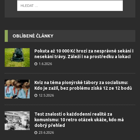
OBLÍBENÉ ČLÁNKY
Pokuta až 10 000 Kč hrozí za nesprávné sekání i
nesekání trávy. Záleží i na prostředku a lokaci
1.6.2026
Kvíz na téma pionýrské tábory za socialismu:
Kdo je zažil, bez problému získá 12 ze 12 bodů
12.5.2026
Test znalostí o každodenní realitě za
komunismu: 10 retro otázek ukáže, kdo má
dobrý přehled
23.6.2026