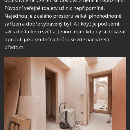
objektivně říci, že ten se doslova změnil k nepoznání.
Původní veřejné toalety už nic nepřipomíná.
Najednou je z celého prostoru velká, plnohodnotně
zařízen a dobře vybavený byt. A i když je pod zemí,
tak s dostatkem světla. Jenom málokdo by si dokázal
tipnout, jaká skutečná hrůza se zde nacházela
předtím.