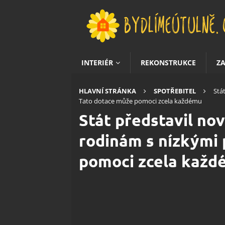
INTERIÉR
REKONSTRUKCE
Z
HLAVNÍ STRÁNKA
SPOTŘEBITEL
Stá
Tato dotace může pomoci zcela každému
Stát představil nov
rodinám s nízkými 
pomoci zcela každ