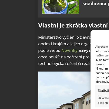
snadnému p
Vlastní je zkrátka vlastní
Ministerstvo vyčlenilo z evropských 
obcím i krajům a jejich organizacím. 
Abychom p
podle webu
Novinky
navýšila na ne
informací
našim par
obce použít na pořízení projektové d
ID na tom
technologická řešení či realizaci archi
funkce.
Kliknutím
budou pou
pomocí př
obrazovky
Statist
Ukládání
obsahu, 