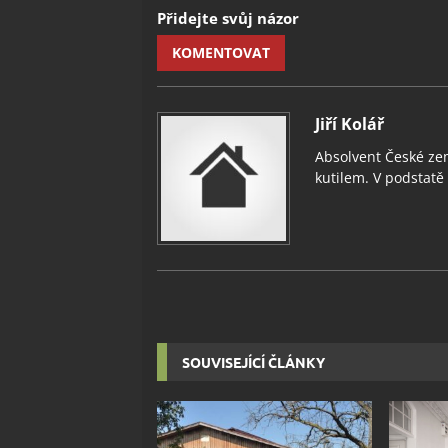
Přidejte svůj názor
KOMENTOVAT
Jiří Kolář
Absolvent České zem
kutilem. V podstatě v
SOUVISEJÍCÍ ČLÁNKY