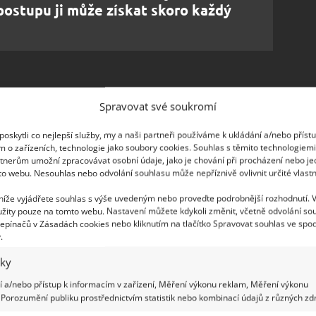
ostupu ji může získat skoro každý
Spravovat své soukromí
zdrojů 400 milionů korun, kterými chce pomoci
Celková pomoc ze strany tohoto resortu se tak
oskytli co nejlepší služby, my a naši partneři používáme k ukládání a/nebo příst
uvěřitelných 1,4 miliardy korun
. Dotaci mohou
m o zařízeních, technologie jako soubory cookies. Souhlas s těmito technologiem
tnerům umožní zpracovávat osobní údaje, jako je chování při procházení nebo j
okumentace, studie proveditelnosti, stavebně
to webu. Nesouhlas nebo odvolání souhlasu může nepříznivě ovlivnit určité vlastn
tektonické či urbanistické soutěže.
 níže vyjádřete souhlas s výše uvedeným nebo proveďte podrobnější rozhodnutí. 
žity pouze na tomto webu. Nastavení můžete kdykoli změnit, včetně odvolání so
epínačů v Zásadách cookies nebo kliknutím na tlačítko Spravovat souhlas ve spod
.
iky
 a/nebo přístup k informacím v zařízení, Měření výkonu reklam, Měření výkonu
Porozumění publiku prostřednictvím statistik nebo kombinací údajů z různých zdr