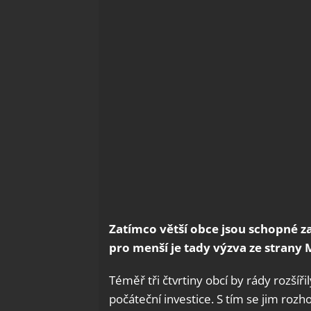
Zatímco větší obce jsou schopné zaj
pro menší je tady výzva ze strany M
Téměř tři čtvrtiny obcí by rády rozšíř
počáteční investice. S tím se jim roz