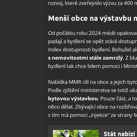
rozvoj, které zveřejnilo výzvu za 400 
Menší obce na výstavbu 
Od počátku roku 2024 médii opakovan
padají a bydlení se opět stává dostupn
Index dostupnosti bydlení. Bohužel a
s nemovitostmi stále zamrzlý
. Z b
bydlení tak chce lidem pomoci i Minis
Nabídka MMR cílí na obce a jejich byt
Podle zjištění ministerstva se totiž uk
bytovou výstavbou
. Pouze část, a t
něco dělat. Zbývající obce na rozšiřo
s tím má pomoci „injekce“ ze strany
Stát nabízí