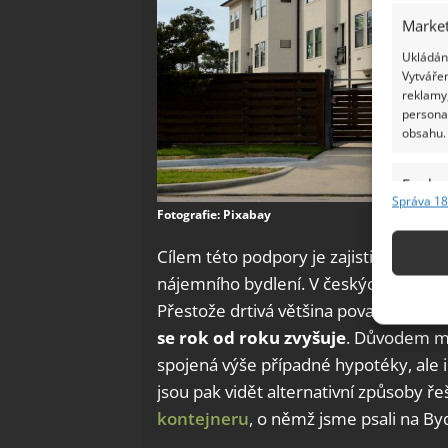
Market
Ukládání
Vytvářen
reklamy,
persona
obsahu.
Funkc
Správa 18
Fotografie: Pixabay
Přiřazov
Identifi
Cílem této podpory je zajistit větší by
nájemního bydlení. V českých poměre
Použív
Přestože drtivá většina považuje vlastn
základ
se rok od roku zvyšuje
. Důvodem mo
spojená výše případné hypotéky, ale i
Zajišt
odstra
jsou pak vidět alternativní způsoby ře
Ukládá
kontejneru
, o němž jsme psali na By