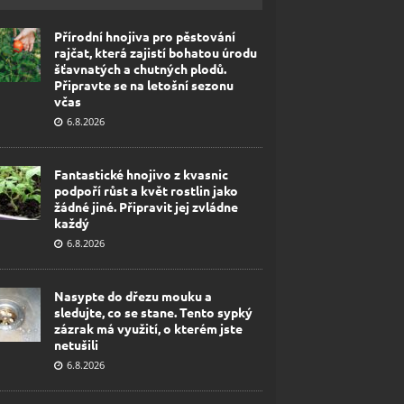
Přírodní hnojiva pro pěstování
rajčat, která zajistí bohatou úrodu
šťavnatých a chutných plodů.
Připravte se na letošní sezonu
včas
6.8.2026
Fantastické hnojivo z kvasnic
podpoří růst a květ rostlin jako
žádné jiné. Připravit jej zvládne
každý
6.8.2026
Nasypte do dřezu mouku a
sledujte, co se stane. Tento sypký
zázrak má využití, o kterém jste
netušili
6.8.2026