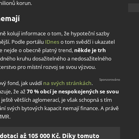
milionů korun.
nemají
ě kolují informace o tom, že hypoteční sazby
ější. Podle portálu
IDnes
o tom svědčí i ukazatel
le nejde o obecně platný trend,
někde je trh
ludného kruhu dosažitelného a nedosažitelného
terstvo pro místní rozvoj se svou výzvou.
ový fond, jak uvádí
na svých stránkách
.
azuje, že až
70 % obcí je nespokojených se svou
o ještě větších aglomerací, je však schopná s tím
vání svých bytových kapacit nemají finance. A právě
 MMR.
 dotaci až 105 000 Kč. Díky tomuto