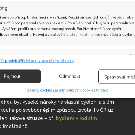
ing
 a/nebo přístup k informacím v zařízení, Použití omezených údajů k výběru rekla
í profilů pro personalizovanou reklamu, Používání profilů k výběru personalizov
 Vytváření profilů pro personalizovaný obsah, Používání profilů pro výběr
lizovaného obsahu, Rozvoj a zlepšování služeb, Použití omezených údajů k výběr
e
Vžd
11 prodejců
Přečtěte si více o těchto účelech
ání a kombinování údajů z jiných zdrojů údajů, Propojení různých zařízení,
kace zařízení na základě automaticky přenášených informací.
Příjmout
Odmítnout
Spravovat mož
tové kapacity obcí a krajů a tím rozšířit možnosti
ch žije podle
Eurostatu
asi 23 % lidí v nájmu.
ání přesných údajů o zeměpisné poloze, Identifikace zařízení na
Zásady cookies
Zásady používání cookies
Kontakt
í bydlení za větší jistotu,
počet osob v nájmech
ě aktivně vyžádaných informací.
hou být vysoké nároky na vlastní bydlení a s tím
 touha po svobodnějším způsobu života. I v ČR už
ění bezpečnosti, předcházení a zjišťování podvodů a
ňování chyb, Poskytování a zobrazování reklamy a obsahu,
šení takové situace – př.
bydlení v lodním
Vžd
ní a sdělování voleb ochrany osobních údajů.
dlímeÚtulně.