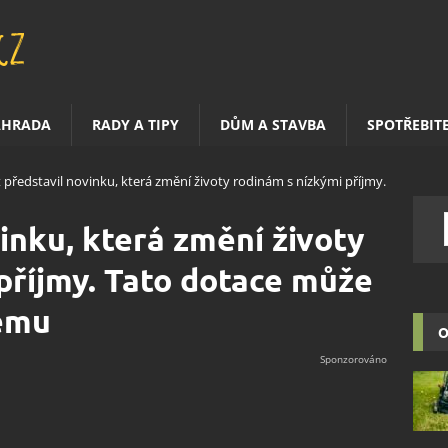
AHRADA
RADY A TIPY
DŮM A STAVBA
SPOTŘEBIT
t představil novinku, která změní životy rodinám s nízkými příjmy.
inku, která změní životy
příjmy. Tato dotace může
ému
O