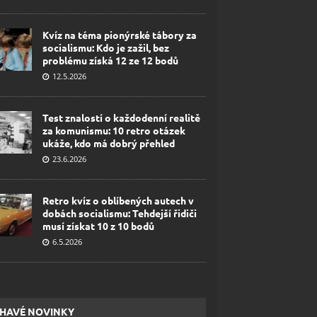
Kvíz na téma pionýrské tábory za
socialismu: Kdo je zažil, bez
problému získá 12 ze 12 bodů
12.5.2026
Test znalostí o každodenní realitě
za komunismu: 10 retro otázek
ukáže, kdo má dobrý přehled
23.6.2026
Retro kvíz o oblíbených autech v
dobách socialismu: Tehdejší řidiči
musí získat 10 z 10 bodů
6.5.2026
HAVÉ NOVINKY