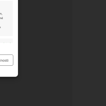
m,
ané
u
y aktivní
nosti
y aktivní