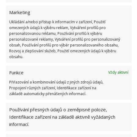
Podmínky poskytnutí kotlíkové
dotace
Marketing
Ukládání a/nebo přístup k informacím v zařízení, Použití
Konkrétní podmínky, za jakých může člověk
omezených údajů k výběru reklam, Vytváření profilů pro
dosáhnout na kotlíkovou dotaci, jsou dle webu
SPŽP
personalizovanou reklamu, Používání profilů k výběru
personalizované reklamy, Vytváření profilů pro personalizovaný
následující:
obsah, Používání profilů pro výběr personalizovaného obsahu,
Rozvoj a zlepšování služeb, Použití omezených údajů k výběru
O dotaci může žádat majitel nebo spolumajitel
obsahu.
nemovitosti.
Funkce
Vždy aktivní
Nárokovat dotaci si může žadatel tehdy, kdy
buď on, nebo členové jeho rodiny pobírali v
Přiřazování a kombinování údajů z jiných zdrojů údajů,
Propojení různých zařízení, Identifikace zařízení na
období od 1. 1. 2022 a dnem podání žádosti
základě automaticky přenášených informací.
příspěvek na bydlení, případně musí žadatel a
všichni členové domácnosti pobírat starobní
Používání přesných údajů o zeměpisné poloze,
důchod, anebo invalidní důchod III. stupně.
Identifikace zařízení na základě aktivně vyžádaných
informací.
Dotaci je možné čerpat na výměnu kotle, který
již nesplňuje 3.–5. emisní třídu, za kotel