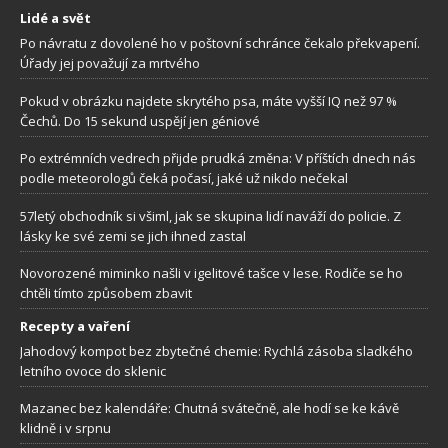
Lidé a svět
Po návratu z dovolené ho v poštovní schránce čekalo překvapení.
Úřady jej považují za mrtvého
Pokud v obrázku najdete skrytého psa, máte vyšší IQ než 97 %
Čechů. Do 15 sekund uspějí jen géniové
Po extrémních vedrech přijde prudká změna: V příštích dnech nás
podle meteorologů čeká počasí, jaké už nikdo nečekal
57letý obchodník si všiml, jak se skupina lidí naváží do policie. Z
lásky ke své zemi se jich ihned zastal
Novorozené miminko našli v igelitové tašce v lese. Rodiče se ho
chtěli tímto způsobem zbavit
Recepty a vaření
Jahodový kompot bez zbytečné chemie: Rychlá zásoba sladkého
letního ovoce do sklenic
Mazanec bez kalendáře: Chutná svátečně, ale hodí se ke kávě
klidně i v srpnu