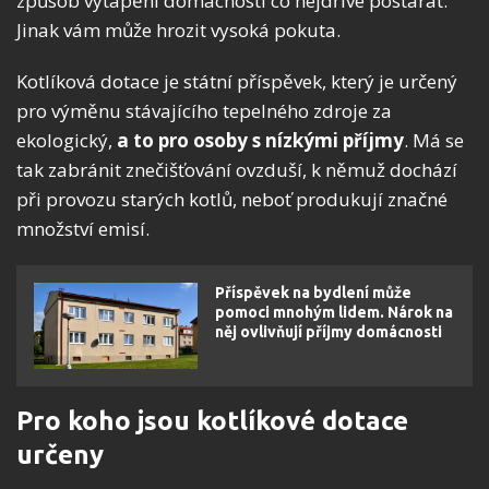
způsob vytápění domácnosti co nejdříve postarat.
Jinak vám může hrozit vysoká pokuta.
Kotlíková dotace je státní příspěvek, který je určený
pro výměnu stávajícího tepelného zdroje za
ekologický,
a to pro osoby s nízkými příjmy
. Má se
tak zabránit znečišťování ovzduší, k němuž dochází
při provozu starých kotlů, neboť produkují značné
množství emisí.
Příspěvek na bydlení může
pomoci mnohým lidem. Nárok na
něj ovlivňují příjmy domácnosti
Pro koho jsou kotlíkové dotace
určeny