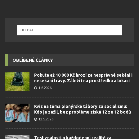
OBLÍBENÉ ČLÁNKY
Pokuta až 10 000 Kč hrozí za nesprávné sekání i
nesekání trávy. Záleží i na prostředku a lokaci
1.6.2026
Kvíz na téma pionýrské tábory za socialismu:
Kdo je zažil, bez problému získá 12 ze 12 bodů
12.5.2026
Test znalostí o každodenní realitě za