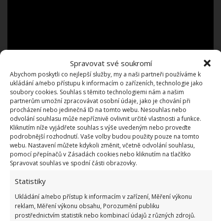
Spravovat své soukromí
Abychom poskytli co nejlepší služby, my a naši partneři používáme k
ukládání a/nebo přístupu k informacím o zařízeních, technologie jako
soubory cookies. Souhlas s těmito technologiemi nám a našim
partnerům umožní zpracovávat osobní údaje, jako je chování při
Příspěvek obdrží každý, kdo si o dotaci požádá a
procházení nebo jedinečná ID na tomto webu. Nesouhlas nebo
přitom splní stanovené podmínky. Nárok na dotaci
odvolání souhlasu může nepříznivě ovlivnit určité vlastnosti a funkce.
Kliknutím níže vyjádřete souhlas s výše uvedeným nebo proveďte
se týká
výměn kotlů, které byly provedeny po 1.
podrobnější rozhodnutí. Vaše volby budou použity pouze na tomto
lednu 2021
. Příjem žádostí o kotlíkovou dotaci
webu. Nastavení můžete kdykoli změnit, včetně odvolání souhlasu,
pomocí přepínačů v Zásadách cookies nebo kliknutím na tlačítko
probíhá na krajských úřadech již od léta 2023. Na
Spravovat souhlas ve spodní části obrazovky.
těchto místech lze využít i odborné poradenství.
Statistiky
Když bude dotace schválena, je možné – v případě
Ukládání a/nebo přístup k informacím v zařízení, Měření výkonu
nutnosti – vyplatit finanční prostředky i předem.
reklam, Měření výkonu obsahu, Porozumění publiku
prostřednictvím statistik nebo kombinací údajů z různých zdrojů.