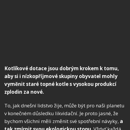
Kotlíkové dotace jsou dobrým krokem k tomu,
aby si i nízkopříjmové skupiny obyvatel mohly
vyměnit staré topné kotle s vysokou produkcí
zplodin za nové.
To, jak dnešní lidstvo žije, může být pro naši planetu
v konečném důsledku likvidační. Je proto jasné, že
bychom všichni měli změnit své spotřební návyky,
a
tak zmírnit svou ekologickou stopu
. Vždyť každá