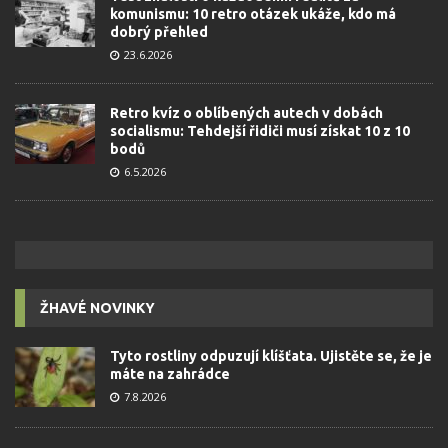
komunismu: 10 retro otázek ukáže, kdo má
dobrý přehled
23.6.2026
Retro kvíz o oblíbených autech v dobách
socialismu: Tehdejší řidiči musí získat 10 z 10
bodů
6.5.2026
ŽHAVÉ NOVINKY
Tyto rostliny odpuzují klíšťata. Ujistěte se, že je
máte na zahrádce
7.8.2026