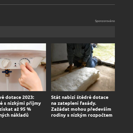
vé dotace 2023:
Stát nabízí štědré dotace
é s nízkými příjmy
na zateplení fasády.
ískat až 95 %
Zažádat mohou především
ných nákladů
rodiny s nízkým rozpočtem