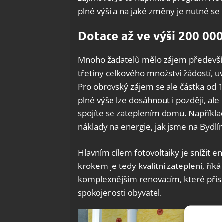
plné výši a na jaké změny je nutné se
Dotace až ve výši 200 00
Mnoho žadatelů mělo zájem především
třetiny celkového množství žádostí, 
Pro obrovský zájem se ale částka od 
plné výše lze dosáhnout i později, ale
spojíte se zateplením domu. Napříkl
náklady na energie, jak jsme na Bydl
Hlavním cílem fotovoltaiky je snížit 
krokem je tedy kvalitní zateplení, řík
komplexnějším renovacím, které přis
spokojenosti obyvatel.