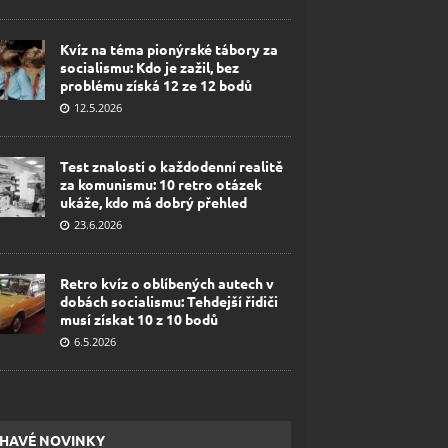
Kvíz na téma pionýrské tábory za
socialismu: Kdo je zažil, bez
problému získá 12 ze 12 bodů
12.5.2026
Test znalostí o každodenní realitě
za komunismu: 10 retro otázek
ukáže, kdo má dobrý přehled
23.6.2026
Retro kvíz o oblíbených autech v
dobách socialismu: Tehdejší řidiči
musí získat 10 z 10 bodů
6.5.2026
HAVÉ NOVINKY