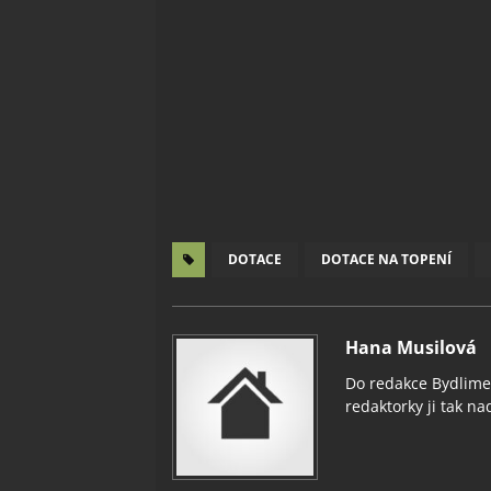
DOTACE
DOTACE NA TOPENÍ
Hana Musilová
Do redakce Bydlimeu
redaktorky ji tak nad