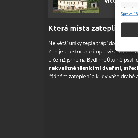
více než 1 
Funkc
Správa 18
Přiřazov
Identifi
Která místa zateplit
Použív
Největší úniky tepla trápí domácnosti
základ
Zde je prostor pro improvizaci a pou
o čemž jsme na BydlímeÚtulně psali 
Zajišt
nekvalitně těsnícími dveřmi, stře
odstra
řádném zateplení a kudy vaše drahé a
Ukládá