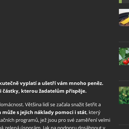
kutečně vyplatí a ušetří vám mnoho peněz.
 částky, kterou žadatelům přispěje.
mácnost. Většina lidí se začala snažit šetřit a
ůže s jejich náklady pomoci i stát
, který
ačních programů, jež jsou pro své zaměření velmi
ová zelená úsporám. Jak na podporu dosáhnout v