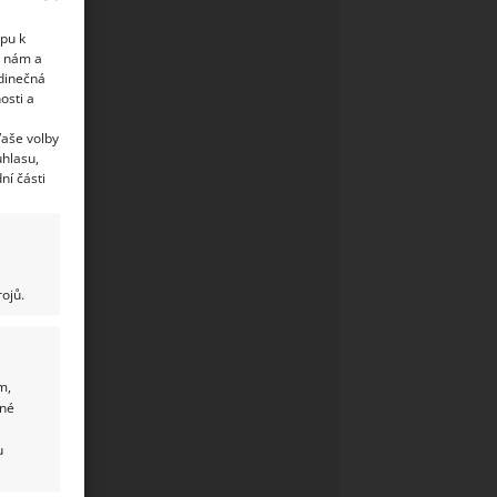
upu k
i nám a
edinečná
osti a
Vaše volby
uhlasu,
ní části
ojů.
m,
ané
u