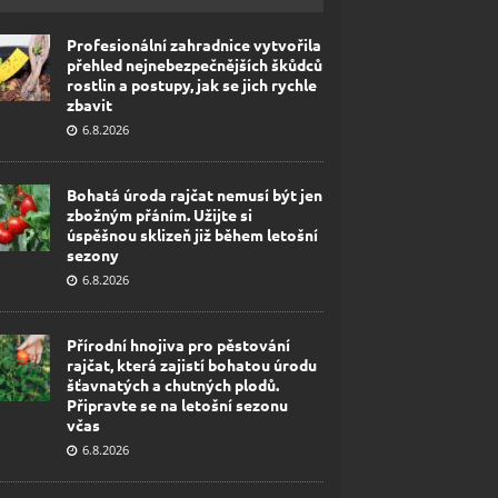
Profesionální zahradnice vytvořila
přehled nejnebezpečnějších škůdců
rostlin a postupy, jak se jich rychle
zbavit
6.8.2026
Bohatá úroda rajčat nemusí být jen
zbožným přáním. Užijte si
úspěšnou sklizeň již během letošní
sezony
6.8.2026
Přírodní hnojiva pro pěstování
rajčat, která zajistí bohatou úrodu
šťavnatých a chutných plodů.
Připravte se na letošní sezonu
včas
6.8.2026