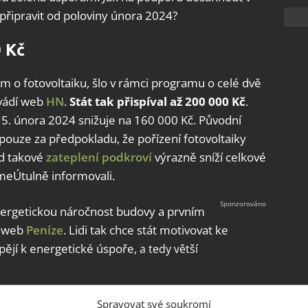
 připravit od poloviny února 2024?
0 Kč
 o fotovoltaiku, šlo v rámci programu o celé dvě
uvádí web
HN
.
Stát tak přispíval až 200 000 Kč
.
15. února 2024 snižuje na 160 000 Kč. Původní
 pouze za předpokladu, že pořízení fotovoltaiky
ad takové
zateplení podkroví
výrazně sníží celkové
ímeÚtulně informovali.
energetickou náročnost budovy a prvním
á web
Peníze
. Lidi tak chce stát motivovat ke
pějí k energetické úspoře,
a tedy větší
Spravovat své soukromí