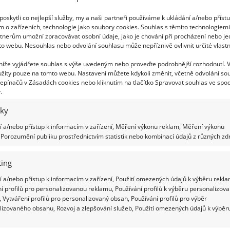
oskytli co nejlepší služby, my a naši partneři používáme k ukládání a/nebo příst
m o zařízeních, technologie jako soubory cookies. Souhlas s těmito technologiem
tnerům umožní zpracovávat osobní údaje, jako je chování při procházení nebo j
to webu. Nesouhlas nebo odvolání souhlasu může nepříznivě ovlivnit určité vlastn
 níže vyjádřete souhlas s výše uvedeným nebo proveďte podrobnější rozhodnutí. 
žity pouze na tomto webu. Nastavení můžete kdykoli změnit, včetně odvolání so
epínačů v Zásadách cookies nebo kliknutím na tlačítko Spravovat souhlas ve spod
.
iky
 a/nebo přístup k informacím v zařízení, Měření výkonu reklam, Měření výkonu
Porozumění publiku prostřednictvím statistik nebo kombinací údajů z různých zdr
ing
 a/nebo přístup k informacím v zařízení, Použití omezených údajů k výběru rekla
í profilů pro personalizovanou reklamu, Používání profilů k výběru personalizov
 Vytváření profilů pro personalizovaný obsah, Používání profilů pro výběr
lizovaného obsahu, Rozvoj a zlepšování služeb, Použití omezených údajů k výběr
ogram Oprav dům po babičce nabízí i