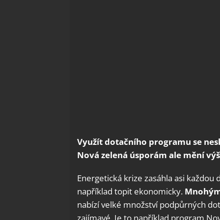
Využít dotačního programu se nes
Nová zelená úsporám ale mění výši
Energetická krize zasáhla asi každou do
například topit ekonomicky.
Mnohým m
nabízí velké množství podpůrných dot
zajímavé. Je to například program N