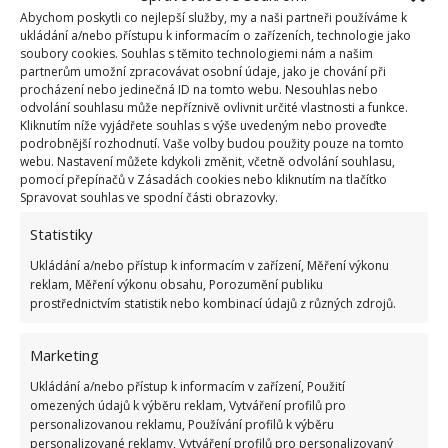
si tedy pozvat
stěhovací firmu
, ujistěte se, že máte
Abychom poskytli co nejlepší služby, my a naši partneři používáme k
ukládání a/nebo přístupu k informacím o zařízeních, technologie jako
někoho z kamarádů v záloze. Hodit se bude i
soubory cookies. Souhlas s těmito technologiemi nám a našim
dodávka. Přeci jen v kufru osobního auta toho příliš
partnerům umožní zpracovávat osobní údaje, jako je chování při
procházení nebo jedinečná ID na tomto webu. Nesouhlas nebo
neodvezete. Rovněž je vhodné na stěhování
odvolání souhlasu může nepříznivě ovlivnit určité vlastnosti a funkce.
upozornit sousedy.
Vyhnete se tak případným
Kliknutím níže vyjádřete souhlas s výše uvedeným nebo proveďte
podrobnější rozhodnutí. Vaše volby budou použity pouze na tomto
nepříjemnostem
a třeba se najde o člověka více, který
webu. Nastavení můžete kdykoli změnit, včetně odvolání souhlasu,
rád pomůže.
pomocí přepínačů v Zásadách cookies nebo kliknutím na tlačítko
Spravovat souhlas ve spodní části obrazovky.
Pečlivost během balení
Statistiky
Ukládání a/nebo přístup k informacím v zařízení, Měření výkonu
Při balení věcí buďte pečliví,
krapet organizace vám
reklam, Měření výkonu obsahu, Porozumění publiku
v nové domácnosti poté ušetří spoustu času
. Nejdříve
prostřednictvím statistik nebo kombinací údajů z různých zdrojů.
sbalte věci, jako je oblečení, osobní materiály, knihy
atd.
Veškeré krabice pečlivě popište
, abyste při
Marketing
stěhování krabic věděli, kam kterou umístit. S tímto
Ukládání a/nebo přístup k informacím v zařízení, Použití
omezených údajů k výběru reklam, Vytváření profilů pro
úzce souvisí i tzv. nouzové zavazadlo, do kterého
personalizovanou reklamu, Používání profilů k výběru
umístíte hygienické potřeby, doklady, oblečení na
personalizované reklamy, Vytváření profilů pro personalizovaný