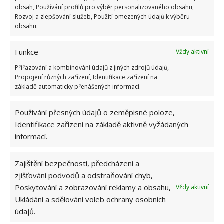
převlečení a jiné důležité věci, které je potřeba mít
obsah, Používání profilů pro výběr personalizovaného obsahu,
Rozvoj a zlepšování služeb, Použití omezených údajů k výběru
po ruce. Máte-li zabalené oblečení, knihy a ostatní
obsahu.
věci, přemístěte se do kuchyně a pusťte se do
kuchyňského náčiní. Jako poslední začněte balit věci
Funkce
Vždy aktivní
v koupelně, ložní prádlo, peřiny, polštáře a další.
Přiřazování a kombinování údajů z jiných zdrojů údajů,
Nezapomeňte si nechat po ruce náčiní, kterým následně
Propojení různých zařízení, Identifikace zařízení na
základě automaticky přenášených informací.
uklidíte
. To, v jakém stavu zanecháte obydlí, o vás
něco prozradí.
Používání přesných údajů o zeměpisné poloze,
Identifikace zařízení na základě aktivně vyžádaných
Obrázek:
pixabay.com
informací.
Zajištění bezpečnosti, předcházení a
zjišťování podvodů a odstraňování chyb,
Poskytování a zobrazování reklamy a obsahu,
Vždy aktivní
Ukládání a sdělování voleb ochrany osobních
údajů.