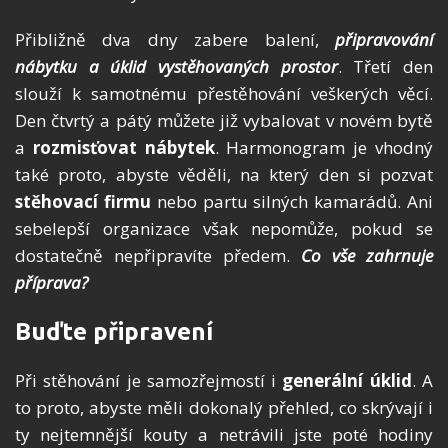
Přibližně dva dny zabere balení,
připravování
nábytku a úklid vystěhovaných prostor
. Třetí den
slouží k samotnému přestěhování veškerých věcí.
Den čtvrtý a pátý můžete již vybalovat v novém bytě
a
rozmisťovat nábytek
. Harmonogram je vhodný
také proto, abyste věděli, na který den si pozvat
stěhovací firmu
nebo partu silných kamarádů. Ani
sebelepší organizace však nepomůže, pokud se
dostatečně nepřipravíte předem.
Co vše zahrnuje
příprava?
Buďte připravení
Při stěhování je samozřejmostí i
generální úklid
. A
to proto, abyste měli dokonalý přehled, co skrývají i
ty nejtemnější kouty a netrávili jste poté hodiny