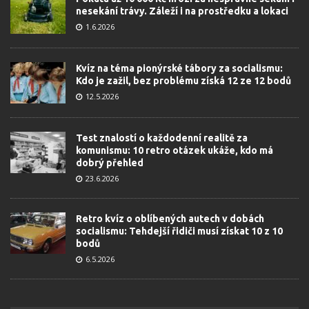
nesekání trávy. Záleží i na prostředku a lokaci
1.6.2026
Kvíz na téma pionýrské tábory za socialismu:
Kdo je zažil, bez problému získá 12 ze 12 bodů
12.5.2026
Test znalostí o každodenní realitě za
komunismu: 10 retro otázek ukáže, kdo má
dobrý přehled
23.6.2026
Retro kvíz o oblíbených autech v dobách
socialismu: Tehdejší řidiči musí získat 10 z 10
bodů
6.5.2026