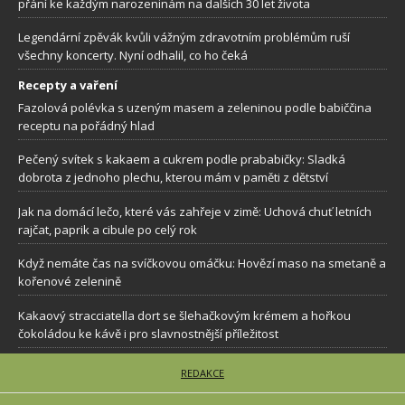
přání ke každým narozeninám na dalších 30 let života
Legendární zpěvák kvůli vážným zdravotním problémům ruší
všechny koncerty. Nyní odhalil, co ho čeká
Recepty a vaření
Fazolová polévka s uzeným masem a zeleninou podle babiččina
receptu na pořádný hlad
Pečený svítek s kakaem a cukrem podle prababičky: Sladká
dobrota z jednoho plechu, kterou mám v paměti z dětství
Jak na domácí lečo, které vás zahřeje v zimě: Uchová chuť letních
rajčat, paprik a cibule po celý rok
Když nemáte čas na svíčkovou omáčku: Hovězí maso na smetaně a
kořenové zelenině
Kakaový stracciatella dort se šlehačkovým krémem a hořkou
čokoládou ke kávě i pro slavnostnější příležitost
REDAKCE