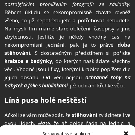
nostalgickým prohlížením fotografií ze základky.
Během úklidu se nekompromisně zbavte rovněž
všeho, co již nepotřebujete a potřebovat nebudete.
Na mysli tím máme staré oblečení, časopisy a jiné
zbytečnosti. Jestliže je někdy vhodný čas na
nekompromisní jednání, pak je to právě
doba
stěhování.
S dostatečným předstihem si pořiďte
krabice a bedýnky
, do kterých naskládáte všechny
věci. Vhodné jsou i fixy, kterými krabice popíšete dle
jejich obsahu. Od věci nejsou
ochranné rohy na
nábytek a fólie s bublinkami
, jež ochrání křehké věci.
Líná pusa holé neštěstí
Ačkoli se vám může zdát, že
stěhování
zvládnete i ve
dvou lidech, vězte, že až dojde řada na lednici a
pračku,
uvítáte všechny pomocné ruce.
Neplánujete-li
Spravovat své soukromí