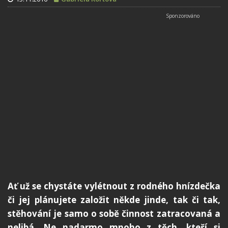
Ať už se chystáte vylétnout z rodného hnízdečka
či jej plánujete založit někde jinde, tak či tak,
stěhování je samo o sobě činnost zatracovaná a
nelibá. Ne nadarmo mnoho z těch, kteří si