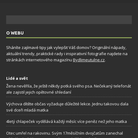
O WEBU
Sháníte zajímavé tipy jak vylepšit Váš domov? Originální nápady,
aktuální trendy, praktické rady i inspirativní fotografie najdete na
stránkách internetového magazínu
Bydlimeutulne.cz
.
Lidé a svět
Žena nevěřila, že ještě někdy potká svého psa. Nečekaný telefonát
ale zajistil jejich opětovné shledaní
Výchova dítěte občas vyžaduje důležité lekce. Jednu takovou dala
své dceři mladá matka
4letý chlapeček vydělává každý měsíc více peněz než jeho matka
Otec umřel na rakovinu. Svým 17měsíčním dvojčatům zanechal