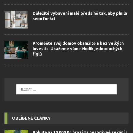
Důležité vybavení malé předsíně tak, aby plnila
svou funkci
Proměňte svůj domov okamžitě a bez velkých
investic. Ukážeme vám několik jednoduchých
fíglů
OBLÍBENÉ ČLÁNKY
Pokuta až 10 000 Kč hrozí za nesprávné sekání i