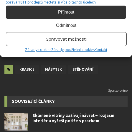
Správa 1811 prodejců
Přečtěte si více o těchto účelech
Příjmout
Odmítnout
Spravovat možnosti
Zásady cookies
Zásady používání cookies
Kontakt
KRABICE
NÁBYTEK
STĚHOVÁNÍ
SOUVISEJÍCÍ ČLÁNKY
Skleněné vitríny zažívají návrat – rozjasní
interiér a vyřeší potíže s prachem