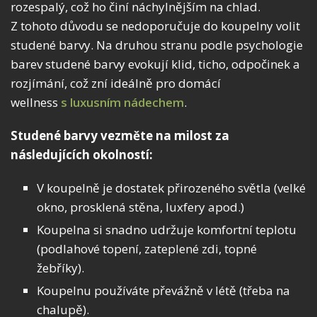
rozespalý, což ho činí náchylnějším na chlad.
Z tohoto důvodu se nedoporučuje do koupelny volit
studené barvy. Na druhou stranu podle psychologie
barev studené barvy evokují klid, ticho, odpočinek a
rozjímání, což zní ideálně pro domácí
wellness
s luxusním nádechem
.
Studené barvy vezměte na milost za
následujících okolností:
V koupelně je dostatek přirozeného světla (velké
okno, prosklená stěna, luxfery apod.)
Koupelna si snadno udržuje komfortní teplotu
(podlahové topení, zateplené zdi, topné
žebříky).
Koupelnu používáte převážně v létě (třeba na
chalupě).