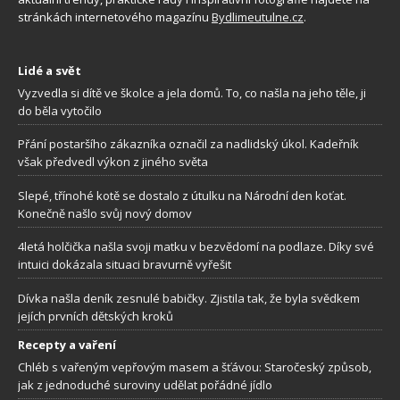
stránkách internetového magazínu
Bydlimeutulne.cz
.
Lidé a svět
Vyzvedla si dítě ve školce a jela domů. To, co našla na jeho těle, ji
do běla vytočilo
Přání postaršího zákazníka označil za nadlidský úkol. Kadeřník
však předvedl výkon z jiného světa
Slepé, třínohé kotě se dostalo z útulku na Národní den koťat.
Konečně našlo svůj nový domov
4letá holčička našla svoji matku v bezvědomí na podlaze. Díky své
intuici dokázala situaci bravurně vyřešit
Dívka našla deník zesnulé babičky. Zjistila tak, že byla svědkem
jejích prvních dětských kroků
Recepty a vaření
Chléb s vařeným vepřovým masem a šťávou: Staročeský způsob,
jak z jednoduché suroviny udělat pořádné jídlo