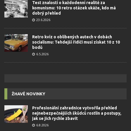
Test znalostí o každodenní realitě za
komunismu: 10 retro otázek ukáže, kdo má
dobrý přehled
23.6.2026
Retro kvíz o oblíbených autech v dobách
socialismu: Tehdejší řidiči musí získat 10 z 10
bodů
6.5.2026
ŽHAVÉ NOVINKY
Profesionální zahradnice vytvořila přehled
nejnebezpečnějších škůdců rostlin a postupy,
jak se jich rychle zbavit
6.8.2026