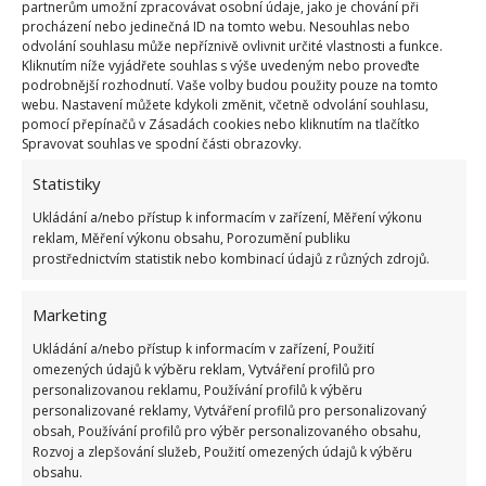
partnerům umožní zpracovávat osobní údaje, jako je chování při
kdyby vám při dalším malování celý nátěr spadl do
procházení nebo jedinečná ID na tomto webu. Nesouhlas nebo
vany.
odvolání souhlasu může nepříznivě ovlivnit určité vlastnosti a funkce.
Kliknutím níže vyjádřete souhlas s výše uvedeným nebo proveďte
podrobnější rozhodnutí. Vaše volby budou použity pouze na tomto
Zkuste neutrální stěny a barevné
webu. Nastavení můžete kdykoli změnit, včetně odvolání souhlasu,
doplňky
pomocí přepínačů v Zásadách cookies nebo kliknutím na tlačítko
Spravovat souhlas ve spodní části obrazovky.
Kdyby vás čtení tohoto článku odradilo od použití
Statistiky
vaší oblíbené barvy, nabízí se jednoduché řešení.
Ukládání a/nebo přístup k informacím v zařízení, Měření výkonu
Stěny a velké plochy jako vanu, skříňku na umyvadlo
reklam, Měření výkonu obsahu, Porozumění publiku
prostřednictvím statistik nebo kombinací údajů z různých zdrojů.
a sprchový závěs volte v neutrálních barvách jako je
bílá, béžová, krémová, hnědozelená (což je
Marketing
mimochodem barva roku 2022, který se do koupelny
Ukládání a/nebo přístup k informacím v zařízení, Použití
extrémně hodí).
Decentní barvy
jsou vhodné do
omezených údajů k výběru reklam, Vytváření profilů pro
aktuálního trendu
koupelen ve venkovském stylu
.
personalizovanou reklamu, Používání profilů k výběru
personalizované reklamy, Vytváření profilů pro personalizovaný
obsah, Používání profilů pro výběr personalizovaného obsahu,
Další barvy pak dodejte pomocí doplňků a dekorací.
Rozvoj a zlepšování služeb, Použití omezených údajů k výběru
Ručníky, koupelnová předložka, nádoby na mýdlo…
obsahu.