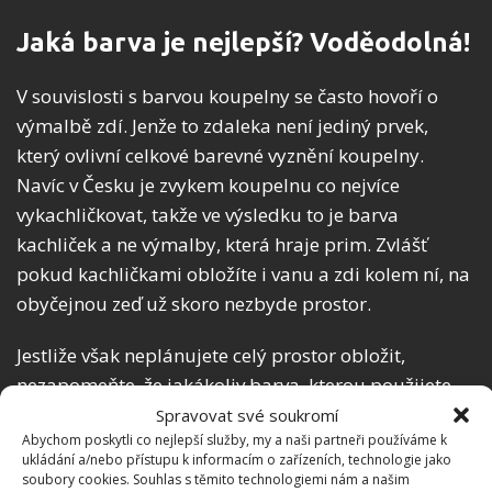
Jaká barva je nejlepší? Voděodolná!
V souvislosti s barvou koupelny se často hovoří o
výmalbě zdí. Jenže to zdaleka není jediný prvek,
který ovlivní celkové barevné vyznění koupelny.
Navíc v Česku je zvykem koupelnu co nejvíce
vykachličkovat, takže ve výsledku to je barva
kachliček a ne výmalby, která hraje prim. Zvlášť
pokud kachličkami obložíte i vanu a zdi kolem ní, na
obyčejnou zeď už skoro nezbyde prostor.
Jestliže však neplánujete celý prostor obložit,
nezapomeňte, že jakákoliv barva, kterou použijete,
musí být voděodolná a ideálně doporučená do
Spravovat své soukromí
Abychom poskytli co nejlepší služby, my a naši partneři používáme k
koupelny. Bez ohledu na to, jak se vám daří větrat,
ukládání a/nebo přístupu k informacím o zařízeních, technologie jako
se
v koupelně drží vlhko
a určitě byste nechtěli,
soubory cookies. Souhlas s těmito technologiemi nám a našim