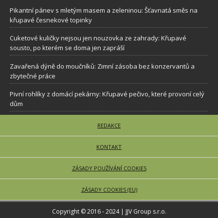
Pikantní pánev s mletým masem a zeleninou: Šťavnatá směs na
křupavé česnekové topinky
Cuketové kuličky nejsou jen nouzovka ze zahrady: Křupavé
sousto, po kterém se doma jen zapráší
Zavařená dýně do moučníků: Zimní zásoba bez konzervantů a
zbytečné práce
Pivní rohlíky z domácí pekárny: Křupavé pečivo, které provoní celý
dům
REDAKCE
KONTAKT
ZÁSADY POUŽÍVÁNÍ COOKIES
ZÁSADY COOKIES (EU)
Copyright © 2016 - 2024 | JJV Group s.r.o.