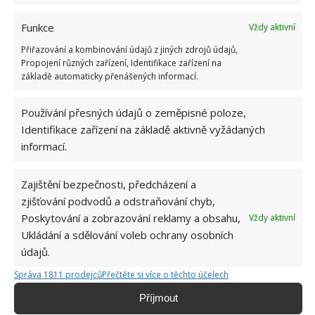
vše jsou relativně levné věci, které můžete mít ve více
barvách a
střídat je podle nálady nebo ročního
Funkce
Vždy aktivní
období
. Navíc kdo říká, že v koupelně nemůžou být
Přiřazování a kombinování údajů z jiných zdrojů údajů,
dekorace v podobě obrazů, fotek, nebo grafik? Ty
Propojení různých zařízení, Identifikace zařízení na
základě automaticky přenášených informací.
mohou být také laděny do oblíbené barvy.e
Používání přesných údajů o zeměpisné poloze,
Identifikace zařízení na základě aktivně vyžádaných
informací.
Zajištění bezpečnosti, předcházení a
Jiří Kolář
zjišťování podvodů a odstraňování chyb,
Absolvent České zemědělské
Poskytování a zobrazování reklamy a obsahu,
Vždy aktivní
univerzity, který je již od malička
Ukládání a sdělování voleb ochrany osobních
velkým kutilem. V podstatě vše, co je
údajů.
možné najít v j...
[Více o autorovi]
Správa 1811 prodejců
Přečtěte si více o těchto účelech
Příjmout