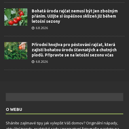
Bohatá úroda rajčat nemusí být jen zbožným
přáním. Užijte si úspěšnou sklizeň již během
letošní sezony
6.8.2026
Přírodní hnojiva pro pěstování rajčat, která
zajistí bohatou úrodu šťavnatých a chutných
plodů. Připravte se na letošní sezonu včas
6.8.2026
O WEBU
Sháníte zajímavé tipy jak vylepšit Váš domov? Originální nápady,
aktuální trendy, praktické rady i inspirativní fotografie najdete na