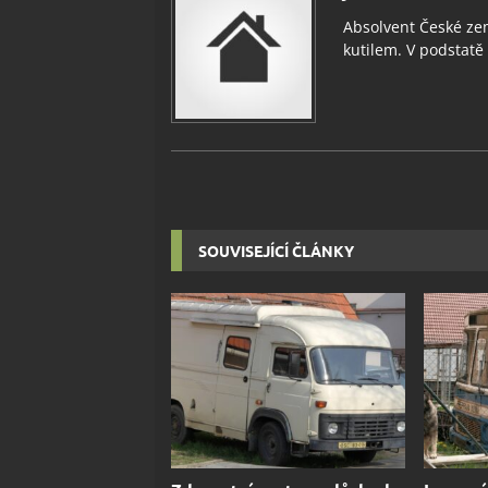
Absolvent České zem
kutilem. V podstatě v
SOUVISEJÍCÍ ČLÁNKY