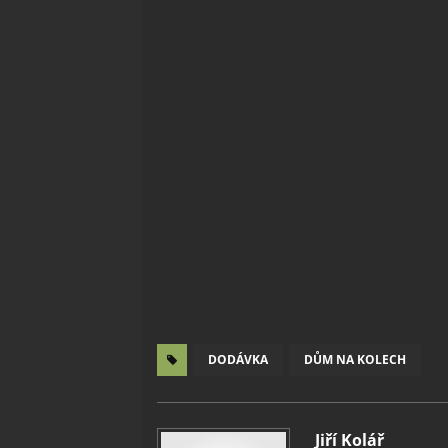
DODÁVKA
DŮM NA KOLECH
Jiří Kolář