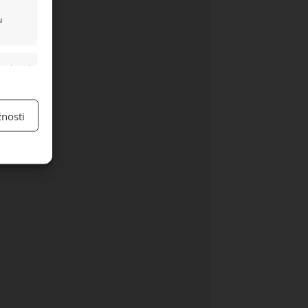
u
y aktivní
nosti
y aktivní