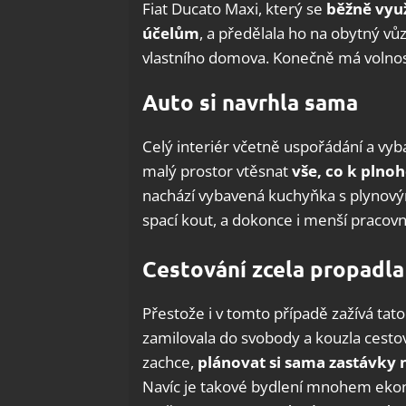
Fiat Ducato Maxi, který se
běžně vyu
účelům
, a předělala ho na obytný vůz
vlastního domova. Konečně má volnost 
Auto si navrhla sama
Celý interiér včetně uspořádání a vyb
malý prostor vtěsnat
vše, co k pln
nachází vybavená kuchyňka s plynovým
spací kout, a dokonce i menší pracov
Cestování zcela propadla
Přestože i v tomto případě zažívá ta
zamilovala do svobody a kouzla cestová
zachce,
plánovat si sama zastávky 
Navíc je takové bydlení mnohem ekono