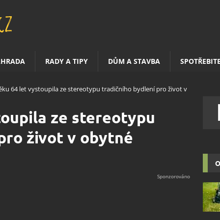
AHRADA
RADY A TIPY
DŮM A STAVBA
SPOTŘEBIT
ěku 64 let vystoupila ze stereotypu tradičního bydlení pro život v
toupila ze stereotypu
pro život v obytné
O