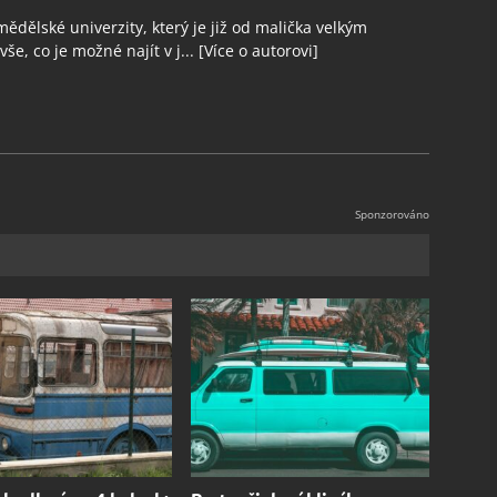
ědělské univerzity, který je již od malička velkým
še, co je možné najít v j...
[Více o autorovi]