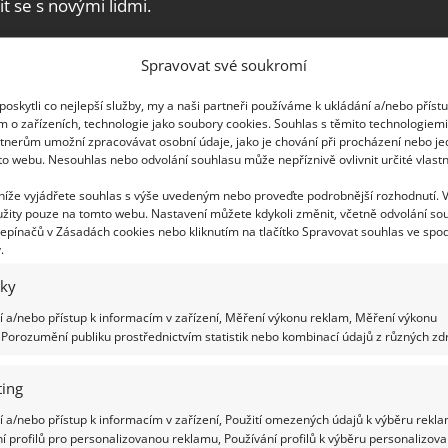
 se s novými lidmi.
učuje každému
Spravovat své soukromí
ho původního změnil takřka od základů, tohoto kroku
oskytli co nejlepší služby, my a naši partneři používáme k ukládání a/nebo příst
m o zařízeních, technologie jako soubory cookies. Souhlas s těmito technologiem
kladem
povzbuzuje další lidi,
aby se vydali
tnerům umožní zpracovávat osobní údaje, jako je chování při procházení nebo j
t a všechny možnosti, které člověku přináší.
to webu. Nesouhlas nebo odvolání souhlasu může nepříznivě ovlivnit určité vlastn
ostí a chytrostí, pokud máte odvahu jim čelit.
 níže vyjádřete souhlas s výše uvedeným nebo proveďte podrobnější rozhodnutí. 
žity pouze na tomto webu. Nastavení můžete kdykoli změnit, včetně odvolání so
epínačů v Zásadách cookies nebo kliknutím na tlačítko Spravovat souhlas ve spod
.
iky
 a/nebo přístup k informacím v zařízení, Měření výkonu reklam, Měření výkonu
Porozumění publiku prostřednictvím statistik nebo kombinací údajů z různých zdr
ing
 a/nebo přístup k informacím v zařízení, Použití omezených údajů k výběru rekla
í profilů pro personalizovanou reklamu, Používání profilů k výběru personalizov