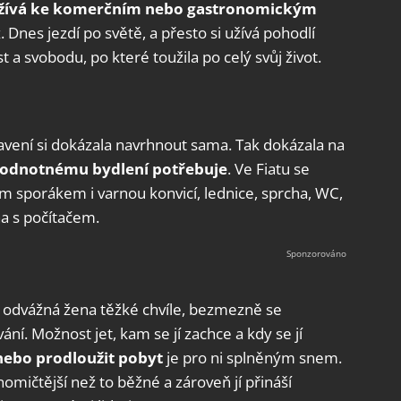
žívá ke komerčním nebo gastronomickým
. Dnes jezdí po světě, a přesto si užívá pohodlí
a svobodu, po které toužila po celý svůj život.
avení si dokázala navrhnout sama. Tak dokázala na
ohodnotnému bydlení potřebuje
. Ve Fiatu se
 sporákem i varnou konvicí, lednice, sprcha, WC,
na s počítačem.
to odvážná žena těžké chvíle, bezmezně se
ní. Možnost jet, kam se jí zachce a kdy se jí
nebo prodloužit pobyt
je pro ni splněným snem.
mičtější než to běžné a zároveň jí přináší