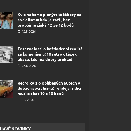
Kvíz na téma pionýrské tábory za
socialismu: Kdo je zažil, bez
problému získá 12 ze 12 bodů
12.5.2026
Test znalostí o každodenní realitě
za komunismu: 10 retro otázek
ukáže, kdo má dobrý přehled
23.6.2026
Retro kvíz o oblíbených autech v
dobách socialismu: Tehdejší řidiči
musí získat 10 z 10 bodů
6.5.2026
HAVÉ NOVINKY