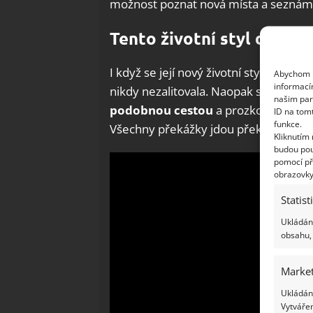
možnost poznat nová místa a seznámit
Tento životní styl dopor
I když se její nový životní styl od to
Abychom p
informací
nikdy nezalitovala. Naopak svým pří
našim par
podobnou cestou
a prozkoumali svě
ID na tom
funkce.
Všechny překážky jdou překonat s lehk
Kliknutím
budou pou
pomocí př
obrazovky
Statist
Ukládání
obsahu, 
Market
Ukládání
Vytvářen