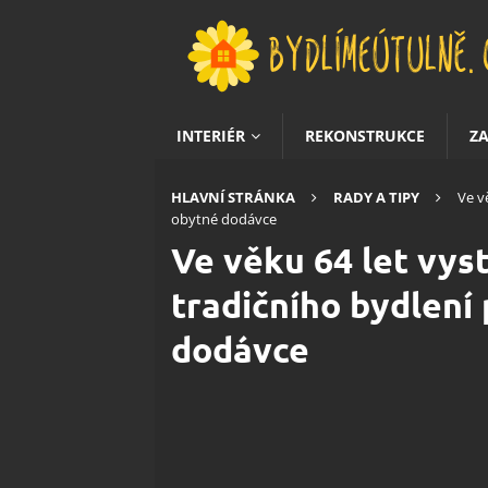
INTERIÉR
REKONSTRUKCE
Z
HLAVNÍ STRÁNKA
RADY A TIPY
Ve v
obytné dodávce
Ve věku 64 let vys
tradičního bydlení 
dodávce