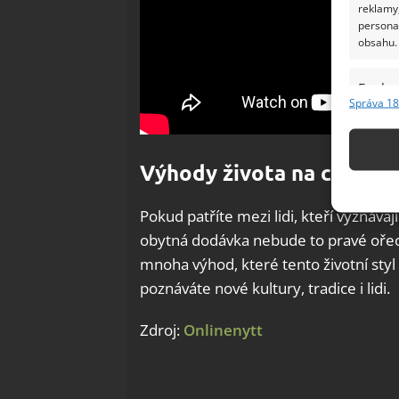
reklamy,
persona
obsahu.
Funkc
Správa 18
Přiřazov
Identifi
Výhody života na cestách
Použív
základ
Pokud patříte mezi lidi, kteří vyznávají
obytná dodávka nebude to pravé ořec
Zajišt
mnoha výhod, které tento životní styl
odstra
poznáváte nové kultury, tradice i lidi.
Ukládá
Zdroj:
Onlinenytt