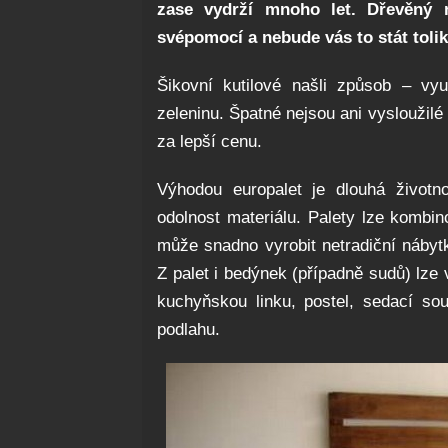
zase vydrží mnoho let. Dřevěný 
svépomocí a nebude vás to stát toli
Šikovní kutilové našli způsob – vy
zeleninu. Špatné nejsou ani vysloužil
za lepší cenu.
Výhodou europalet je dlouhá životnos
odolnost materiálu. Palety lze kombin
může snadno vyrobit netradiční nábyt
Z palet i bedýnek (případně sudů) lze
kuchyňskou linku, postel, sedací so
podlahu.