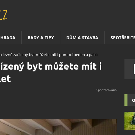
AHRADA
RADY A TIPY
DŮM A STAVBA
SPOTŘEBIT
 a levně zařízený byt můžete mít i pomocí beden a palet
řízený byt můžete mít i
let
O