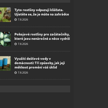
Tyto rostliny odpuzují klíšťata.
Ujistěte se, že je máte na zahrádce
7.8.2026
Pokojové rostliny pro začátečníky,
které jsou nenáročné a něco vydrží
7.8.2026
Využití dešťové vody v
domácnosti: Tři způsoby, jak její
měkkost promění váš úklid
7.8.2026