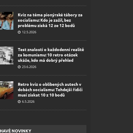
Kvíz na téma pionýrské tábory za
socialismu: Kdo je zažil, bez
problému získá 12 ze 12 bodů
12.5.2026
Test znalostí o každodenní realitě
za komunismu: 10 retro otázek
ukáže, kdo má dobrý přehled
23.6.2026
Retro kvíz o oblíbených autech v
dobách socialismu: Tehdejší řidiči
musí získat 10 z 10 bodů
6.5.2026
HAVÉ NOVINKY