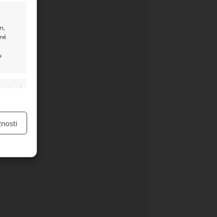
m,
ané
u
y aktivní
nosti
y aktivní