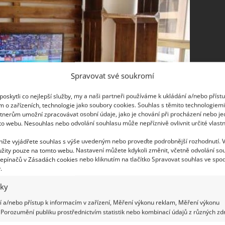
Spravovat své soukromí
oskytli co nejlepší služby, my a naši partneři používáme k ukládání a/nebo příst
m o zařízeních, technologie jako soubory cookies. Souhlas s těmito technologiem
tnerům umožní zpracovávat osobní údaje, jako je chování při procházení nebo j
to webu. Nesouhlas nebo odvolání souhlasu může nepříznivě ovlivnit určité vlastn
 níže vyjádřete souhlas s výše uvedeným nebo proveďte podrobnější rozhodnutí. 
žity pouze na tomto webu. Nastavení můžete kdykoli změnit, včetně odvolání so
epínačů v Zásadách cookies nebo kliknutím na tlačítko Spravovat souhlas ve spod
.
iky
 a/nebo přístup k informacím v zařízení, Měření výkonu reklam, Měření výkonu
Porozumění publiku prostřednictvím statistik nebo kombinací údajů z různých zdr
h rozměrů