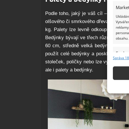
Market
Podle toho, jaký je váš cíl – volíte t
Ukládání
olšového či smrkového dřeva. Palety 
Vytvářen
reklamy,
kg. Palety lze levně odkoupit i nové,
persona
Bedýnky bývají ve třech různých veli
obsahu.
60 cm, středně velká bedýnka 28 x
Funkc
použít celé bedýnky a poskládat z ni
Správa 18
stoleček, poličky nebo lze využít po
Přiřazov
Identifi
ale i palety a bedýnky.
Použív
základ
Zajišt
odstra
Ukládá