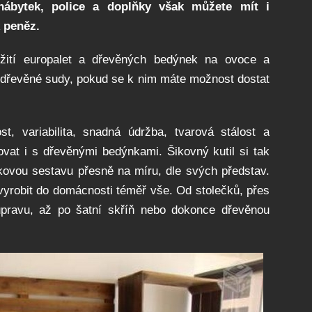
nábytek, police a doplňky však můžete mít i
k peněz.
užití europalet a dřevěných bedýnek na ovoce a
é dřevěné sudy, pokud se k nim máte možnost dostat
t, variabilita, snadná údržba, tvarová stálost a
ovat i s dřevěnými bedýnkami. Šikovný kutil si tak
kovou sestavu přesně na míru, dle svých představ.
 vyrobit do domácnosti téměř vše. Od stolečků, přes
upravu, až po šatní skříň nebo dokonce dřevěnou