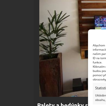
Abychom p
informací
našim par
ID na tom
funkce.
Kliknutím
budou pou
pomocí př
obrazovky
Statist
Ukládání
obsahu, 
Palety a bedýnky různýc