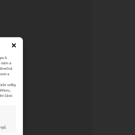
upu k
i nám a
edinečná
osti a
Vaše volby
uhlasu,
ní části
ojů.