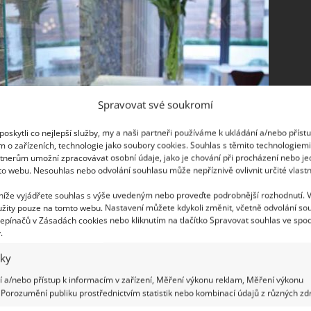
Spravovat své soukromí
oskytli co nejlepší služby, my a naši partneři používáme k ukládání a/nebo příst
m o zařízeních, technologie jako soubory cookies. Souhlas s těmito technologiem
tnerům umožní zpracovávat osobní údaje, jako je chování při procházení nebo j
to webu. Nesouhlas nebo odvolání souhlasu může nepříznivě ovlivnit určité vlastn
 níže vyjádřete souhlas s výše uvedeným nebo proveďte podrobnější rozhodnutí. 
žity pouze na tomto webu. Nastavení můžete kdykoli změnit, včetně odvolání so
epínačů v Zásadách cookies nebo kliknutím na tlačítko Spravovat souhlas ve spod
.
vypadá luxusně, je odolné vůči teplu i mechanickému
o s nějakým motivem. Jen pamatujte, že se do něj
iky
kací rozmyšlené umístění poliček, věšáčků, zásuvek.
 a/nebo přístup k informacím v zařízení, Měření výkonu reklam, Měření výkonu
ným zvoleným materiálem a použít ho pouze v
Porozumění publiku prostřednictvím statistik nebo kombinací údajů z různých zdr