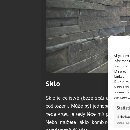
Abychom p
informací
našim par
ID na tom
funkce.
Sklo
Kliknutím
budou pou
pomocí př
obrazovky
Sklo je celistvé (beze spár a pórů), 
poškození. Může být jednobarevné neb
Statist
nedá vrtat, je tedy lépe mít před apli
Ukládání
Nebo můžete sklo kombinovat s ji
obsahu, 