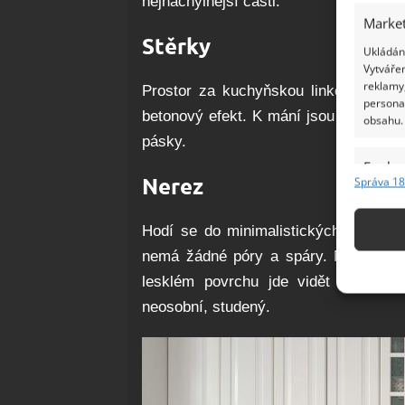
nejnáchylnější části.
Market
Stěrky
Ukládání
Vytvářen
reklamy,
Prostor za kuchyňskou linkou můžete 
persona
betonový efekt. K mání jsou však i st
obsahu.
pásky.
Funkc
Nerez
Správa 18
Přiřazov
Identifi
Hodí se do minimalistických interié
nemá žádné póry a spáry. Nevýhodou 
Použív
základ
lesklém povrchu jde vidět každičk
neosobní, studený.
Zajišt
odstra
Ukládá