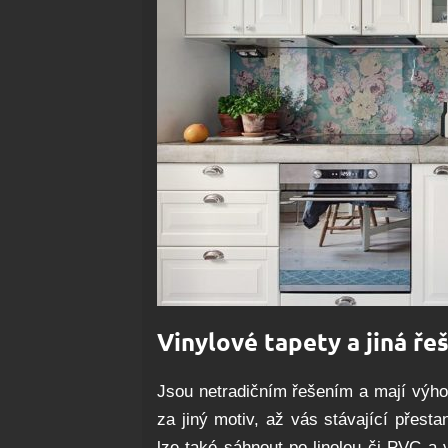
Vinylové tapety a jiná ře
Jsou netradičním řešením a mají výhod
za jiný motiv, až vás stávající přest
lze také sáhnout po linoleu či PVC a