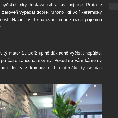
chyňské linky dostává zabrat asi nejvíce. Proto je
e zároveň vypadat dobře. Mnoho lidí volí keramický
nost. Navíc čistit spárování není zrovna příjemná
?
itý materiál, tudíž úplně důkladně vyčistit nepůjde.
e po čase zanechat skvrny. Pokud se vám kámen v
olbou desky z kompozitních materiálů, ty se dají