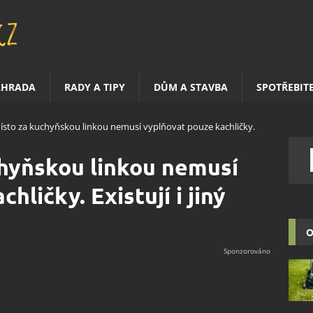
AHRADA
RADY A TIPY
DŮM A STAVBA
SPOTŘEBIT
ísto za kuchyňskou linkou nemusí vyplňovat pouze kachličky.
chyňskou linkou nemusí
hličky. Existují i jiný
O