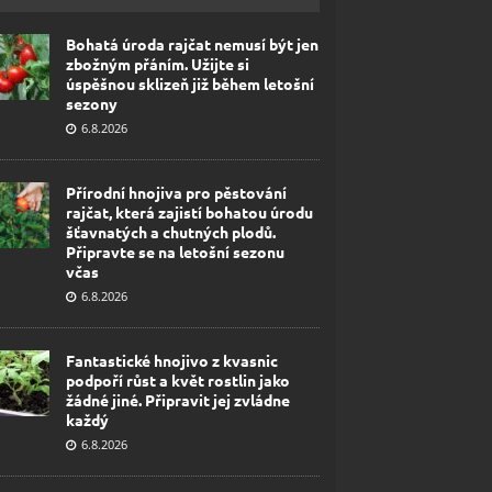
Bohatá úroda rajčat nemusí být jen
zbožným přáním. Užijte si
úspěšnou sklizeň již během letošní
sezony
6.8.2026
Přírodní hnojiva pro pěstování
rajčat, která zajistí bohatou úrodu
šťavnatých a chutných plodů.
Připravte se na letošní sezonu
včas
6.8.2026
Fantastické hnojivo z kvasnic
podpoří růst a květ rostlin jako
žádné jiné. Připravit jej zvládne
každý
6.8.2026