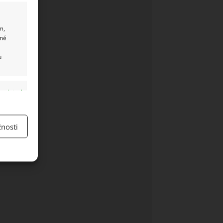
m,
ané
u
y aktivní
nosti
y aktivní