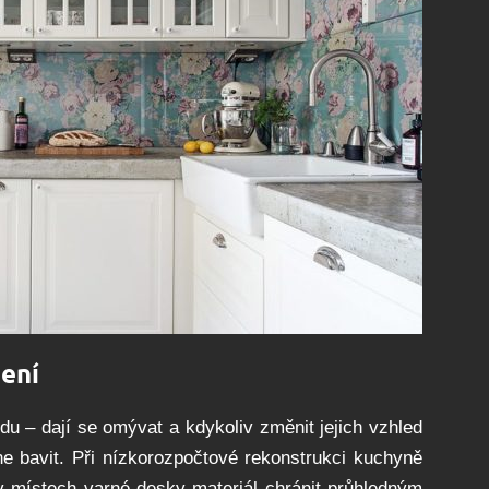
šení
u – dají se omývat a kdykoliv změnit jejich vzhled
ane bavit. Při nízkorozpočtové rekonstrukci kuchyně
 v místech varné desky materiál chránit průhledným