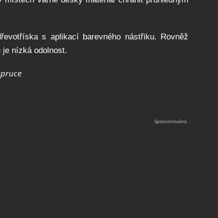
řevotříska s aplikací barevného nástřiku. Rovněž
je nízká odolnost.
spruce