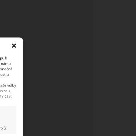
upu k
i nám a
edinečná
osti a
Vaše volby
uhlasu,
ní části
ojů.