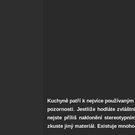
Kuchyně patří k nejvíce používaným 
pozornosti. Jestliže hodláte zvláš
nejste příliš naklonění stereotypn
zkuste jiný materiál. Existuje mnoh