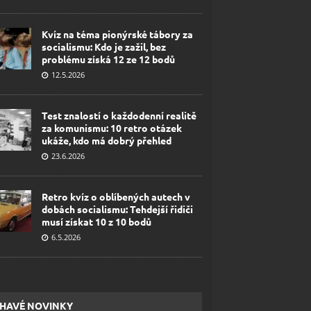
Kvíz na téma pionýrské tábory za
socialismu: Kdo je zažil, bez
problému získá 12 ze 12 bodů
12.5.2026
Test znalostí o každodenní realitě
za komunismu: 10 retro otázek
ukáže, kdo má dobrý přehled
23.6.2026
Retro kvíz o oblíbených autech v
dobách socialismu: Tehdejší řidiči
musí získat 10 z 10 bodů
6.5.2026
HAVÉ NOVINKY