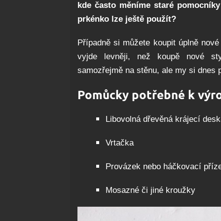
kde často měníme staré pomocníky z
prkénko lze ještě použít?
Případně si můžete koupit úplně nové a
vyjde levněji, než koupě nové sty
samozřejmě na stěnu, ale my si dnes p
Pomůcky potřebné k výr
Libovolná dřevěná krájecí deska
Vrtačka
Provázek nebo háčkovací příz
Mosazné či jiné kroužky