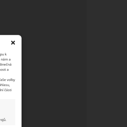
upu k
i nám a
edinečná
osti a
Vaše volby
uhlasu,
ní části
ojů.