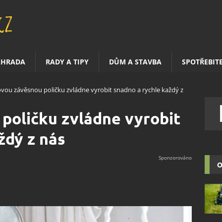
AHRADA
RADY A TIPY
DŮM A STAVBA
SPOTŘEBIT
ovou závěsnou poličku zvládne vyrobit snadno a rychle každý z
poličku zvládne vyrobit
ždý z nás
O