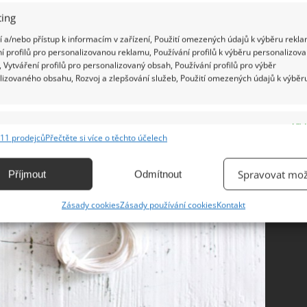
ing
 a/nebo přístup k informacím v zařízení, Použití omezených údajů k výběru rekla
í profilů pro personalizovanou reklamu, Používání profilů k výběru personalizov
 Vytváření profilů pro personalizovaný obsah, Používání profilů pro výběr
lizovaného obsahu, Rozvoj a zlepšování služeb, Použití omezených údajů k výběr
e
Vžd
11 prodejců
Přečtěte si více o těchto účelech
ání a kombinování údajů z jiných zdrojů údajů, Propojení různých zařízení,
kace zařízení na základě automaticky přenášených informací.
Spravovat mož
Příjmout
Odmítnout
ání přesných údajů o zeměpisné poloze, Identifikace zařízení na
Zásady cookies
Zásady používání cookies
Kontakt
ě aktivně vyžádaných informací.
ění bezpečnosti, předcházení a zjišťování podvodů a
ňování chyb, Poskytování a zobrazování reklamy a obsahu,
Vžd
ní a sdělování voleb ochrany osobních údajů.