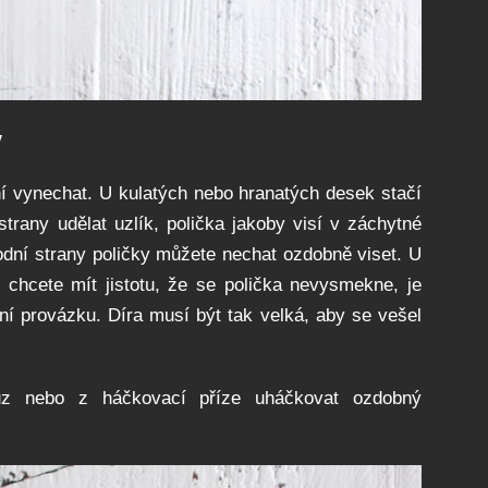
y
í vynechat. U kulatých nebo hranatých desek stačí
trany udělat uzlík, polička jakoby visí v záchytné
odní strany poličky můžete nechat ozdobně viset. U
 chcete mít jistotu, že se polička nevysmekne, je
ní provázku. Díra musí být tak velká, aby se vešel
uz nebo z háčkovací příze uháčkovat ozdobný