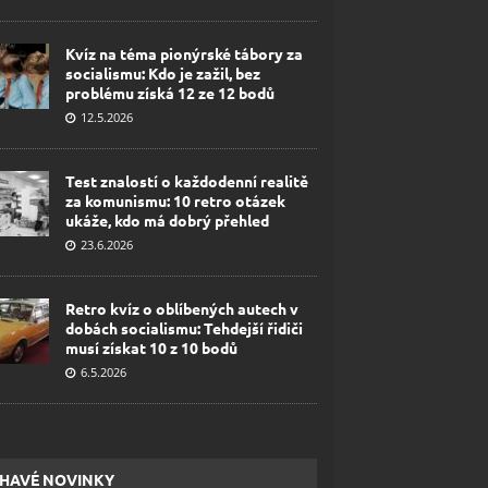
Kvíz na téma pionýrské tábory za
socialismu: Kdo je zažil, bez
problému získá 12 ze 12 bodů
12.5.2026
Test znalostí o každodenní realitě
za komunismu: 10 retro otázek
ukáže, kdo má dobrý přehled
23.6.2026
Retro kvíz o oblíbených autech v
dobách socialismu: Tehdejší řidiči
musí získat 10 z 10 bodů
6.5.2026
HAVÉ NOVINKY