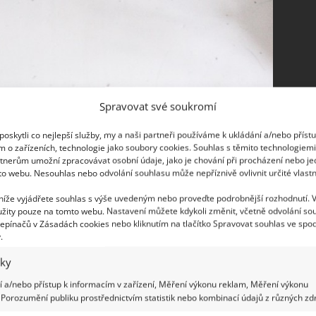
Spravovat své soukromí
oskytli co nejlepší služby, my a naši partneři používáme k ukládání a/nebo příst
m o zařízeních, technologie jako soubory cookies. Souhlas s těmito technologiem
tnerům umožní zpracovávat osobní údaje, jako je chování při procházení nebo j
to webu. Nesouhlas nebo odvolání souhlasu může nepříznivě ovlivnit určité vlastn
 níže vyjádřete souhlas s výše uvedeným nebo proveďte podrobnější rozhodnutí. 
žity pouze na tomto webu. Nastavení můžete kdykoli změnit, včetně odvolání so
epínačů v Zásadách cookies nebo kliknutím na tlačítko Spravovat souhlas ve spod
.
iky
 a/nebo přístup k informacím v zařízení, Měření výkonu reklam, Měření výkonu
Porozumění publiku prostřednictvím statistik nebo kombinací údajů z různých zdr