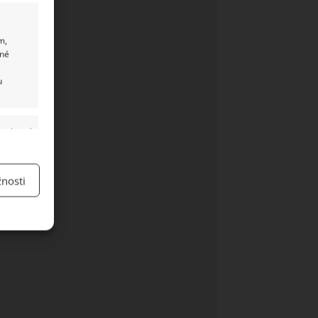
m,
ané
u
y aktivní
nosti
y aktivní