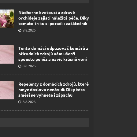
Nádherně kvetoucí a zdravé
orchideje zajistí náležitá péče. Díky
tomuto triku si poradí i začátečník
8.8.2026
Tento domácí odpuzovač komárů z
přírodních zdrojů vám ušetří
spoustu peněz a navíc krásně voní
8.8.2026
Repelenty z domácích zdrojů, které
hmyz doslova nenávidí: Díky této
směsi se vyhnete i zápachu
8.8.2026