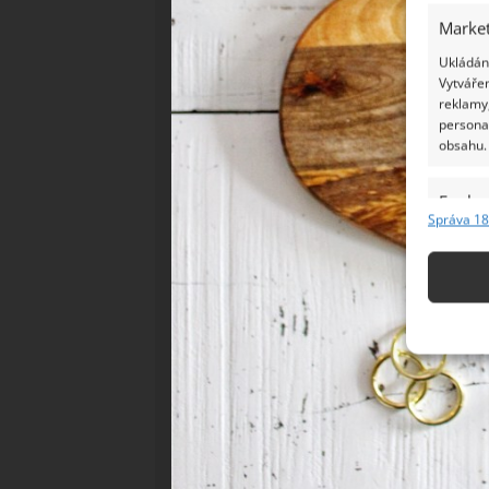
Market
Ukládání
Vytvářen
reklamy,
persona
obsahu.
Funkc
Správa 18
Přiřazov
Identifi
Použív
základ
Zajišt
odstra
Ukládá