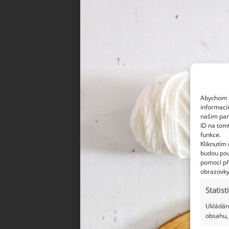
Abychom p
informací
našim par
ID na tom
funkce.
Kliknutím
budou pou
pomocí př
obrazovky
Statist
Ukládání
obsahu, 