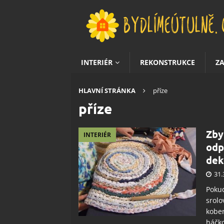
INTERIÉR
REKONSTRUKCE
Z
HLAVNÍ STRÁNKA
příze
příze
Zby
INTERIÉR
odp
dek
31.
Pokud
srolo
kober
háčko