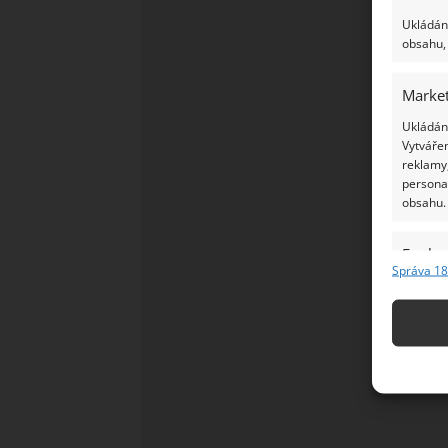
Ukládání
obsahu, 
Market
Ukládání
Vytvářen
reklamy,
persona
obsahu.
Funkc
Správa 18
Přiřazov
Identifi
Použív
základ
Zajišt