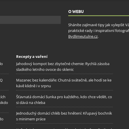
ňování chyb, Poskytování a zobrazování reklamy a obsahu,
Vžd
ní a sdělování voleb ochrany osobních údajů.
O WEBU
Sháníte zajímavé tipy jak vylepšit 
praktické rady i inspirativní fotog
Bydlimeutulne.cz
.
Recepty a vaření
lo
Jahodový kompot bez zbytečné chemie: Rychlá zásoba
sladkého letního ovoce do sklenic
IQ
Mazanec bez kalendáře: Chutná svátečně, ale hodí se ke
kávě klidně i v srpnu
tích
Šťavnatá domácí šunka pro každého, kdo chce vědět, co
nikdo
si dává na chleba
Jednoduchý domácí chléb bez hnětení: Křupavý bochník
 do
s minimem práce