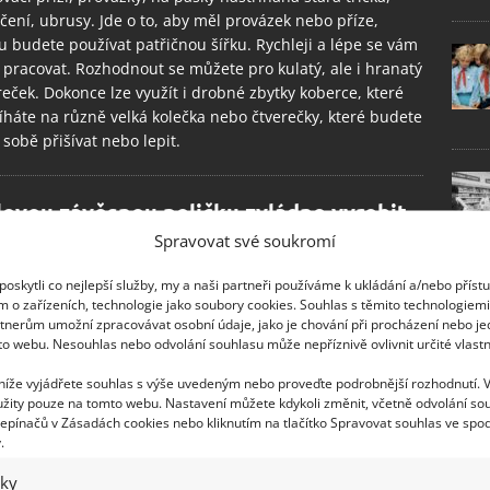
čení, ubrusy. Jde o to, aby měl provázek nebo příze,
u budete používat patřičnou šířku. Rychleji a lépe se vám
pracovat. Rozhodnout se můžete pro kulatý, ale i hranatý
eček. Dokonce lze využít i drobné zbytky koberce, které
íháte na různě velká kolečka nebo čtverečky, které budete
 sobě přišívat nebo lepit.
lovou závěsnou poličku zvládne vyrobit
dno a rychle každý z nás
Spravovat své soukromí
1.2019
Rady a tipy
oskytli co nejlepší služby, my a naši partneři používáme k ukládání a/nebo příst
ek není nikdy dost. Zvlášť v kuchyni, kde člověk potřebuje
m o zařízeních, technologie jako soubory cookies. Souhlas s těmito technologiem
tnerům umožní zpracovávat osobní údaje, jako je chování při procházení nebo j
o ruce spoustu užitečných věcí, ale i dekorace, které
to webu. Nesouhlas nebo odvolání souhlasu může nepříznivě ovlivnit určité vlastn
emní prostor. Navíc je to právě kuchyně, kde často
e staré pomocníky za nové. Napadlo vás někdy, že i
 níže vyjádřete souhlas s výše uvedeným nebo proveďte podrobnější rozhodnutí. 
í krájecí prkénko lze ještě použít?
žity pouze na tomto webu. Nastavení můžete kdykoli změnit, včetně odvolání so
epínačů v Zásadách cookies nebo kliknutím na tlačítko Spravovat souhlas ve spod
.
iky