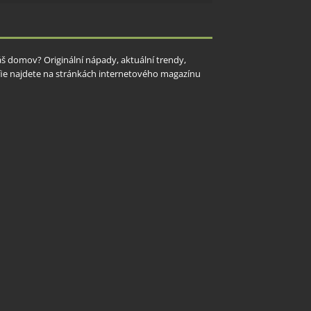
y aktivní
Váš domov? Originální nápady, aktuální trendy,
rafie najdete na stránkách internetového magazínu