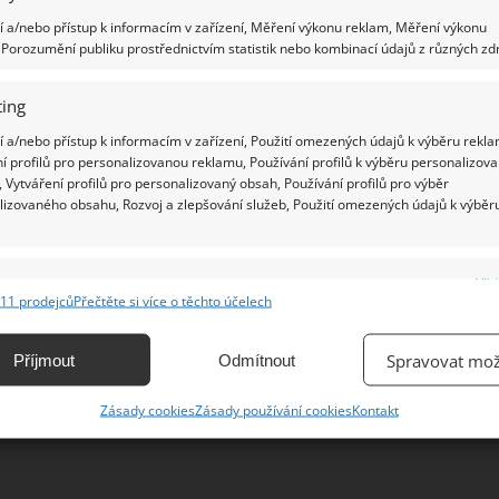
 a/nebo přístup k informacím v zařízení, Měření výkonu reklam, Měření výkonu
Porozumění publiku prostřednictvím statistik nebo kombinací údajů z různých zdr
Ž
ing
 a/nebo přístup k informacím v zařízení, Použití omezených údajů k výběru rekla
í profilů pro personalizovanou reklamu, Používání profilů k výběru personalizov
 Vytváření profilů pro personalizovaný obsah, Používání profilů pro výběr
lizovaného obsahu, Rozvoj a zlepšování služeb, Použití omezených údajů k výběr
e
Vžd
11 prodejců
Přečtěte si více o těchto účelech
ání a kombinování údajů z jiných zdrojů údajů, Propojení různých zařízení,
kace zařízení na základě automaticky přenášených informací.
Spravovat mož
Příjmout
Odmítnout
ání přesných údajů o zeměpisné poloze, Identifikace zařízení na
Zásady cookies
Zásady používání cookies
Kontakt
ě aktivně vyžádaných informací.
ění bezpečnosti, předcházení a zjišťování podvodů a