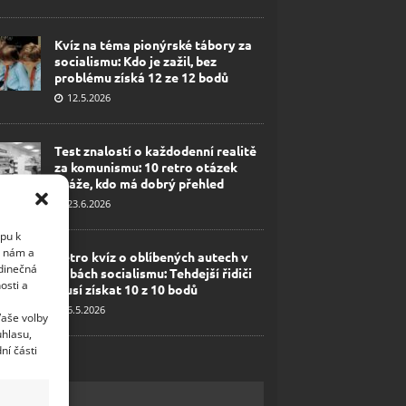
Kvíz na téma pionýrské tábory za
socialismu: Kdo je zažil, bez
problému získá 12 ze 12 bodů
12.5.2026
Test znalostí o každodenní realitě
za komunismu: 10 retro otázek
ukáže, kdo má dobrý přehled
23.6.2026
upu k
i nám a
Retro kvíz o oblíbených autech v
edinečná
dobách socialismu: Tehdejší řidiči
osti a
musí získat 10 z 10 bodů
6.5.2026
Vaše volby
uhlasu,
ní části