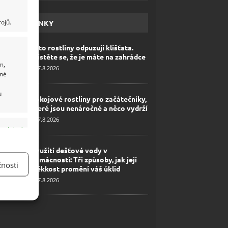
ojů.
HAVÉ NOVINKY
Tyto rostliny odpuzují klíšťata.
Ujistěte se, že je máte na zahrádce
m,
7.8.2026
ané
u
Pokojové rostliny pro začátečníky,
které jsou nenáročné a něco vydrží
7.8.2026
y aktivní
Využití dešťové vody v
domácnosti: Tři způsoby, jak její
nosti
měkkost promění váš úklid
7.8.2026