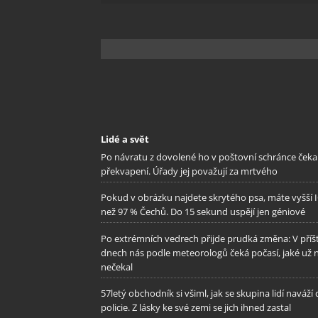
odstra
Ukládá
Lidé a svět
Po návratu z dovolené ho v poštovní schránce čeka
překvapení. Úřady jej považují za mrtvého
Pokud v obrázku najdete skrytého psa, máte vyšší 
než 97 % Čechů. Do 15 sekund uspějí jen géniové
Po extrémních vedrech přijde prudká změna: V příš
dnech nás podle meteorologů čeká počasí, jaké už 
nečekal
57letý obchodník si všiml, jak se skupina lidí naváží
policie. Z lásky ke své zemi se jich ihned zastal