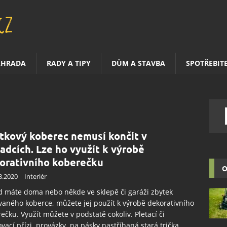
AHRADA
RADY A TIPY
DŮM A STAVBA
SPOTŘEBIT
tkový koberec nemusí končit v
adcích. Lze ho využít k výrobě
orativního koberečku
O
3.2020
Interiér
 máte doma nebo někde ve sklepě či garáži zbytek
vaného koberce, můžete jej použít k výrobě dekorativního
ečku. Využít můžete v podstatě cokoliv. Pletací či
vací přízi, provázky, na pásky nastříhaná stará trička,