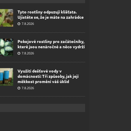
Tyto rostliny odpuzují klíšťata.
Ujistěte se, že je máte na zahrádce
7.8.2026
Pokojové rostliny pro začátečníky,
které jsou nenáročné a něco vydrží
7.8.2026
Využití dešťové vody v
domácnosti: Tři způsoby, jak její
měkkost promění váš úklid
7.8.2026