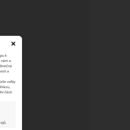
upu k
i nám a
edinečná
osti a
Vaše volby
uhlasu,
ní části
ojů.