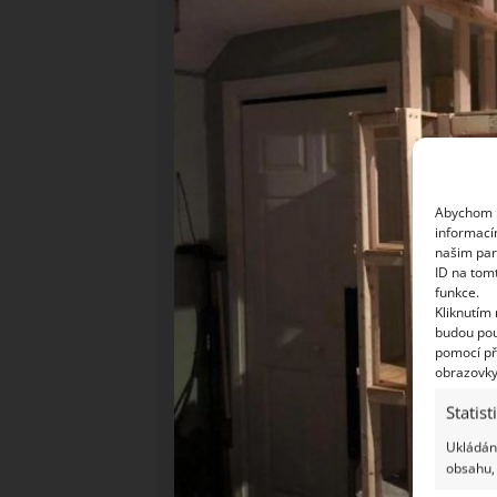
Abychom p
informací
našim par
ID na tom
funkce.
Kliknutím
budou pou
pomocí př
obrazovky
Statist
Ukládání
obsahu, 