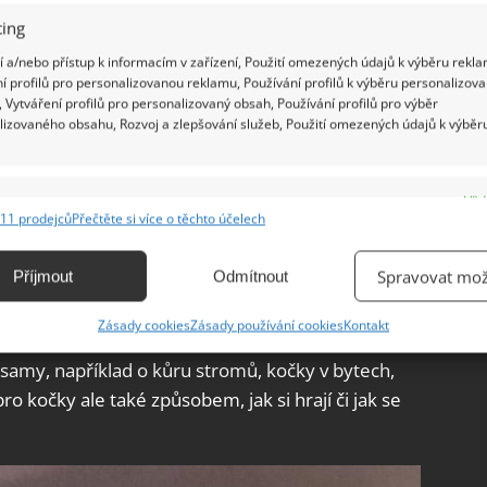
ing
 a/nebo přístup k informacím v zařízení, Použití omezených údajů k výběru rekla
í profilů pro personalizovanou reklamu, Používání profilů k výběru personalizov
 Vytváření profilů pro personalizovaný obsah, Používání profilů pro výběr
lizovaného obsahu, Rozvoj a zlepšování služeb, Použití omezených údajů k výběr
e
Vžd
11 prodejců
Přečtěte si více o těchto účelech
ání a kombinování údajů z jiných zdrojů údajů, Propojení různých zařízení,
kace zařízení na základě automaticky přenášených informací.
jeným kočičkám poskytuje místo, kde mohou
Spravovat mož
Příjmout
Odmítnout
i obrušovat drápky. Drápky totiž kočkám neustále a
ání přesných údajů o zeměpisné poloze, Identifikace zařízení na
Zásady cookies
Zásady používání cookies
Kontakt
ě aktivně vyžádaných informací.
 samy, například o kůru stromů, kočky v bytech,
ění bezpečnosti, předcházení a zjišťování podvodů a
ro kočky ale také způsobem, jak si hrají či jak se
ňování chyb, Poskytování a zobrazování reklamy a obsahu,
Vžd
ní a sdělování voleb ochrany osobních údajů.