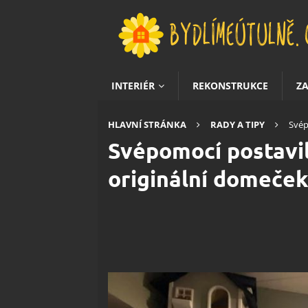
INTERIÉR
REKONSTRUKCE
Z
HLAVNÍ STRÁNKA
RADY A TIPY
Svép
Svépomocí postavil
originální domeček