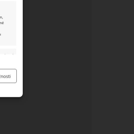
m,
ané
u
y aktivní
nosti
y aktivní