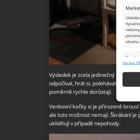
Market
Ukládání
Vytvářen
reklamy,
persona
obsahu.
Funkc
Správa 18
Přiřazov
Identifi
Výsledek je zcela jedinečný a spoko
odpočívat, hrát si, polehávat a také s
Použív
poměrně rychle dorůstají.
základ
Venkovní kočky si je přirozeně brousí
Zajišt
ale tuto možnost nemají. Škrábání je p
odstra
uklidňují v případě nepohody.
Ukládá