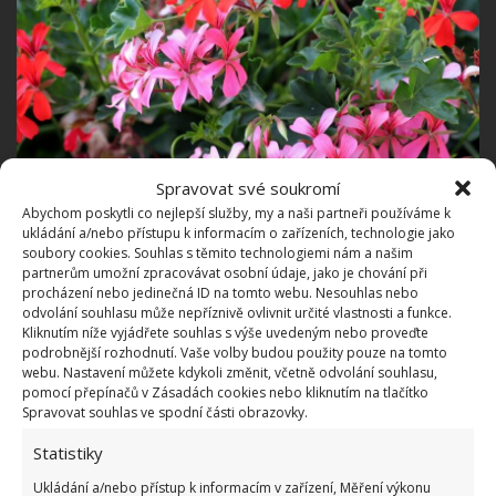
Spravovat své soukromí
Abychom poskytli co nejlepší služby, my a naši partneři používáme k
ukládání a/nebo přístupu k informacím o zařízeních, technologie jako
soubory cookies. Souhlas s těmito technologiemi nám a našim
partnerům umožní zpracovávat osobní údaje, jako je chování při
procházení nebo jedinečná ID na tomto webu. Nesouhlas nebo
odvolání souhlasu může nepříznivě ovlivnit určité vlastnosti a funkce.
Fotografie: Pixabay
Kliknutím níže vyjádřete souhlas s výše uvedeným nebo proveďte
podrobnější rozhodnutí. Vaše volby budou použity pouze na tomto
Rovněž by měly být odstraněny všechny vybledlé
webu. Nastavení můžete kdykoli změnit, včetně odvolání souhlasu,
květenství a staré stonky. Řez nikdy neprovádějte
pomocí přepínačů v Zásadách cookies nebo kliknutím na tlačítko
Spravovat souhlas ve spodní části obrazovky.
mezi prosincem a polovinou února, kdy je rostlina
obzvlášť slabá.
Statistiky
Ukládání a/nebo přístup k informacím v zařízení, Měření výkonu