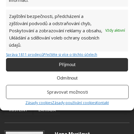
Zajištění bezpečnosti, předcházení a
zjišťování podvodů a odstraňování chyb,
Poskytování a zobrazování reklamy a obsahu,
Vždy aktivní
Ukládání a sdělování voleb ochrany osobních
údajů.
Správa 1811 prodejců
Přečtěte si více o těchto účelech
Příjmout
Odmítnout
Spravovat možnosti
KVĚT
PELARGONIE
PĚSTOVÁNÍ
Zásady cookies
Zásady používání cookies
Kontakt
ROSTLINY
ZAHRADA