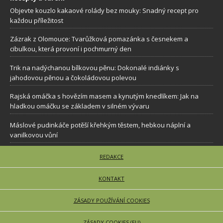
Objevte kouzlo kakaové rolády bez mouky: Snadný recept pro
každou příležitost
Zázrak z Olomouce: Tvarůžková pomazánka s česnekem a
cibulkou, která provoní i pochmurný den
Trik na nadýchanou bílkovou pěnu: Dokonalé indiánky s
jahodovou pěnou a čokoládovou polevou
Rajská omáčka s hovězím masem a kynutým knedlíkem: Jak na
hladkou omáčku se základem v silném vývaru
Máslové pudinkáče potěší křehkým těstem, hebkou náplní a
vanilkovou vůní
REDAKCE
KONTAKT
ZÁSADY POUŽÍVÁNÍ COOKIES
ZÁSADY COOKIES (EU)