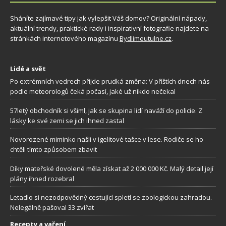
Sháníte zajímavé tipy jak vylepšit Váš domov? Originální nápady,
aktuální trendy, praktické rady i inspirativní fotografie najdete na
stránkách internetového magazínu
Bydlimeutulne.cz
.
Lidé a svět
Po extrémních vedrech přijde prudká změna: V příštích dnech nás
podle meteorologů čeká počasí, jaké už nikdo nečekal
57letý obchodník si všiml, jak se skupina lidí naváží do policie. Z
lásky ke své zemi se jich ihned zastal
Novorozené miminko našli v igelitové tašce v lese. Rodiče se ho
chtěli tímto způsobem zbavit
Díky mateřské dovolené měla získat až 2 000 000 Kč. Malý detail její
plány ihned rozebral
Letadlo si nezodpovědný cestující spletl se zoologickou zahradou.
Nelegálně pašoval 33 zvířat
Recepty a vaření