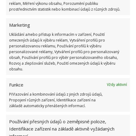
Pokud jsou na rostlině dlouhé nevzhledné stonky,
reklam, Měření výkonu obsahu, Porozumění publiku
měly by být zastřiženy poblíž prvního kloubu listu.
prostřednictvím statistik nebo kombinací údajů z různých zdrojů.
Pokud však chcete, aby tento stonek dále rostl, je
Marketing
třeba ho zastřihnout nad kloubem. Zkušení pěstitelé
květin doporučují odstranit pupeny, které se
Ukládání a/nebo přístup k informacím v zařízení, Použití
omezených údajů k výběru reklam, Vytváření profilů pro
objevují v zimě, aby je vyčerpaná spící rostlina
personalizovanou reklamu, Používání profilů k výběru
nemusela živit, ale mohla odpočívat.
personalizované reklamy, Vytváření profilů pro personalizovaný
obsah, Používání profilů pro výběr personalizovaného obsahu,
Rozvoj a zlepšování služeb, Použití omezených údajů k výběru
Jarní prořezávání
obsahu.
Stejný proces opakujte i na jaře. Teď je správný čas,
Funkce
Vždy aktivní
abyste rozhodli, jak velká by měla být rostlina. Jarní
Přiřazování a kombinování údajů z jiných zdrojů údajů,
prořezávání může vést k opožděnému kvetení, tak se
Propojení různých zařízení, Identifikace zařízení na
nenechte zaskočit.
základě automaticky přenášených informací.
Používání přesných údajů o zeměpisné poloze,
Identifikace zařízení na základě aktivně vyžádaných
informací.