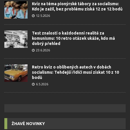
Kvíz na téma pionýrské tábory za socialismu:
Kdo je zažil, bez problému získá 12 ze 12 bodů
12.5.2026
Test znalostí o každodenní realitě za
komunismu: 10 retro otázek ukáže, kdo má
dobrý přehled
23.6.2026
Retro kvíz o oblíbených autech v dobách
socialismu: Tehdejší řidiči musí získat 10 z 10
bodů
6.5.2026
ŽHAVÉ NOVINKY