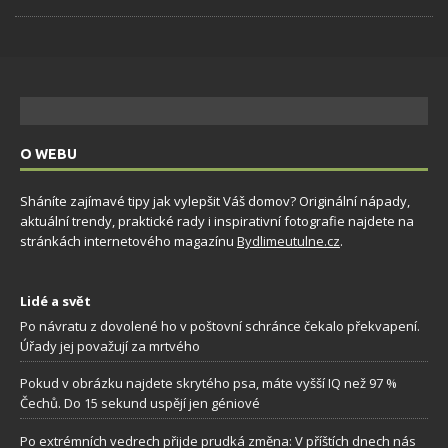
O WEBU
Sháníte zajímavé tipy jak vylepšit Váš domov? Originální nápady,
aktuální trendy, praktické rady i inspirativní fotografie najdete na
stránkách internetového magazínu
Bydlimeutulne.cz
.
Lidé a svět
Po návratu z dovolené ho v poštovní schránce čekalo překvapení.
Úřady jej považují za mrtvého
Pokud v obrázku najdete skrytého psa, máte vyšší IQ než 97 %
Čechů. Do 15 sekund uspějí jen géniové
Po extrémních vedrech přijde prudká změna: V příštích dnech nás