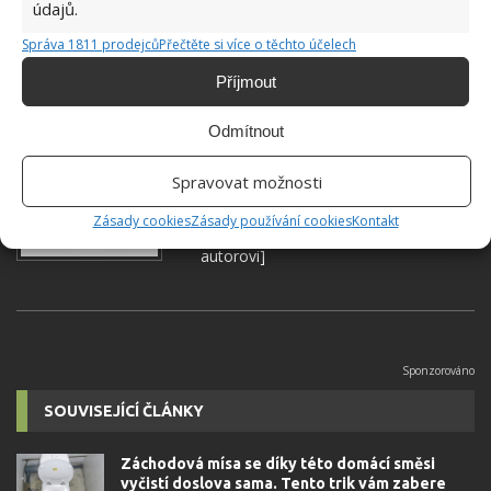
údajů.
DOMÁCÍ PRÁCE
PRÁDLO
PRANÍ
Správa 1811 prodejců
Přečtěte si více o těchto účelech
Příjmout
Hana Musilová
Odmítnout
Do redakce Bydlimeutulne.cz se
Spravovat možnosti
přidala během svých studií a práce
redaktorky ji tak nadchla, že se
Zásady cookies
Zásady používání cookies
Kontakt
rozhodla zůstat. Její v...
[Více o
autorovi]
SOUVISEJÍCÍ ČLÁNKY
Záchodová mísa se díky této domácí směsi
vyčistí doslova sama. Tento trik vám zabere