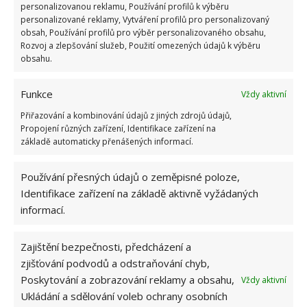
personalizovanou reklamu, Používání profilů k výběru
alespoň občas, není potřeba dalších detergentů.
personalizované reklamy, Vytváření profilů pro personalizovaný
obsah, Používání profilů pro výběr personalizovaného obsahu,
Ocet tento úkol zvládne.
Rozvoj a zlepšování služeb, Použití omezených údajů k výběru
obsahu.
Funkce
Vždy aktivní
Přiřazování a kombinování údajů z jiných zdrojů údajů,
Propojení různých zařízení, Identifikace zařízení na
základě automaticky přenášených informací.
Používání přesných údajů o zeměpisné poloze,
Identifikace zařízení na základě aktivně vyžádaných
informací.
Zajištění bezpečnosti, předcházení a
zjišťování podvodů a odstraňování chyb,
Poskytování a zobrazování reklamy a obsahu,
Vždy aktivní
Ukládání a sdělování voleb ochrany osobních