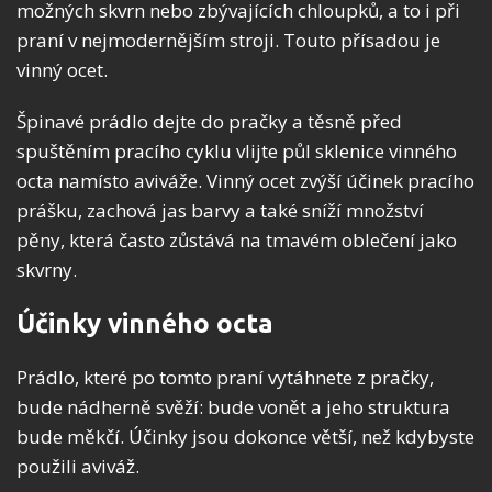
možných skvrn nebo zbývajících chloupků, a to i při
praní v nejmodernějším stroji. Touto přísadou je
vinný ocet.
Špinavé prádlo dejte do pračky a těsně před
spuštěním pracího cyklu vlijte půl sklenice vinného
octa namísto aviváže. Vinný ocet zvýší účinek pracího
prášku, zachová jas barvy a také sníží množství
pěny, která často zůstává na tmavém oblečení jako
skvrny.
Účinky vinného octa
Prádlo, které po tomto praní vytáhnete z pračky,
bude nádherně svěží: bude vonět a jeho struktura
bude měkčí. Účinky jsou dokonce větší, než kdybyste
použili aviváž.