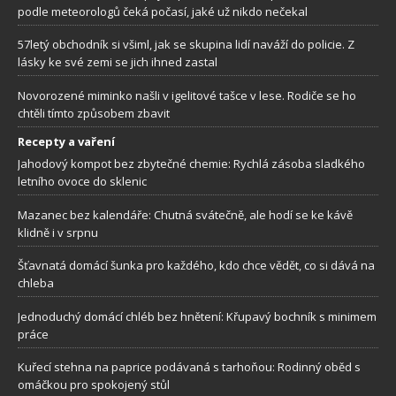
podle meteorologů čeká počasí, jaké už nikdo nečekal
57letý obchodník si všiml, jak se skupina lidí naváží do policie. Z
lásky ke své zemi se jich ihned zastal
Novorozené miminko našli v igelitové tašce v lese. Rodiče se ho
chtěli tímto způsobem zbavit
Recepty a vaření
Jahodový kompot bez zbytečné chemie: Rychlá zásoba sladkého
letního ovoce do sklenic
Mazanec bez kalendáře: Chutná svátečně, ale hodí se ke kávě
klidně i v srpnu
Šťavnatá domácí šunka pro každého, kdo chce vědět, co si dává na
chleba
Jednoduchý domácí chléb bez hnětení: Křupavý bochník s minimem
práce
Kuřecí stehna na paprice podávaná s tarhoňou: Rodinný oběd s
omáčkou pro spokojený stůl