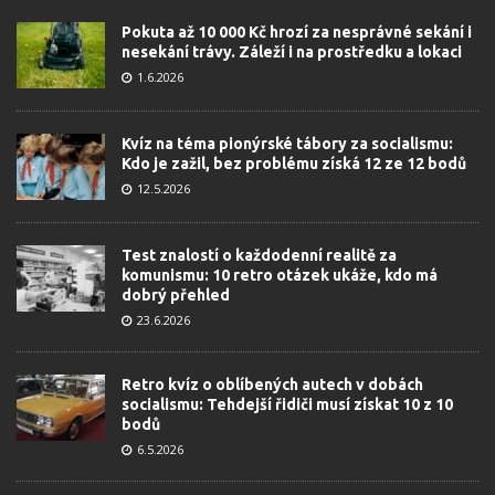
Pokuta až 10 000 Kč hrozí za nesprávné sekání i
nesekání trávy. Záleží i na prostředku a lokaci
1.6.2026
Kvíz na téma pionýrské tábory za socialismu:
Kdo je zažil, bez problému získá 12 ze 12 bodů
12.5.2026
Test znalostí o každodenní realitě za
komunismu: 10 retro otázek ukáže, kdo má
dobrý přehled
23.6.2026
Retro kvíz o oblíbených autech v dobách
socialismu: Tehdejší řidiči musí získat 10 z 10
bodů
6.5.2026