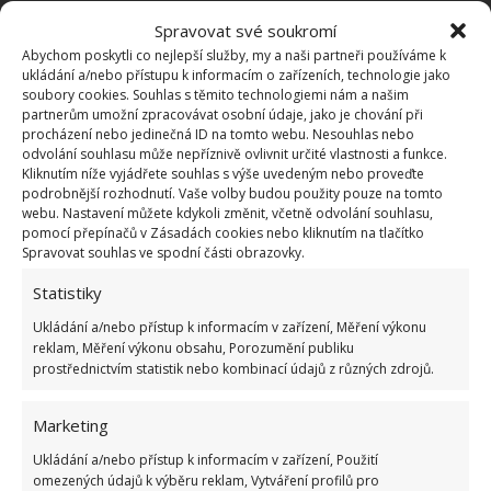
Zbavte se kočičích chlupů
Spravovat své soukromí
Abychom poskytli co nejlepší služby, my a naši partneři používáme k
z oblečení
ukládání a/nebo přístupu k informacím o zařízeních, technologie jako
soubory cookies. Souhlas s těmito technologiemi nám a našim
Milovníci koček a jiných mazlíčků mohou mít
partnerům umožní zpracovávat osobní údaje, jako je chování při
procházení nebo jedinečná ID na tomto webu. Nesouhlas nebo
problém se zvířecími chlupy na oblečení. Ty totiž
odvolání souhlasu může nepříznivě ovlivnit určité vlastnosti a funkce.
mnohdy zůstávají i po vyprání. I v tomto případě
Kliknutím níže vyjádřete souhlas s výše uvedeným nebo proveďte
podrobnější rozhodnutí. Vaše volby budou použity pouze na tomto
můžete použít vinný ocet. Všechny vlasy a chlupy
webu. Nastavení můžete kdykoli změnit, včetně odvolání souhlasu,
zmizí úplně sami – nebudete muset vynaložit žádné
pomocí přepínačů v Zásadách cookies nebo kliknutím na tlačítko
Spravovat souhlas ve spodní části obrazovky.
úsilí.
Statistiky
Prádlo se nepříjemně lepí na tělo
Ukládání a/nebo přístup k informacím v zařízení, Měření výkonu
reklam, Měření výkonu obsahu, Porozumění publiku
Některé oblečení se z důvodu statistické elektřiny
prostřednictvím statistik nebo kombinací údajů z různých zdrojů.
lepí na tělo. Je to nepříjemné a navíc to nevypadá
Marketing
dobře. Po namočení oblečení do vody s přidáním
malého množství octa tento problém zmizí. To je jen
Ukládání a/nebo přístup k informacím v zařízení, Použití
omezených údajů k výběru reklam, Vytváření profilů pro
další velmi důležitý faktor. Pokud přidáváte ocet