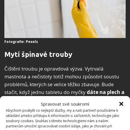
Fotografie: Pexels
Mytí špinavé trouby
Čištění troubu je opravdová výzva. Vytrvalá
mastnota a nečistoty totiž mohou způsobit soustu
problémů, kterých se velice těžko zbavuje. Bude
stačit, když jednu tabletu do myčky
dáte na plech a
poté do něj nalijete vroucí vodu
. Vložte plech do
Spravovat své soukromí
trouby a nechte asi hodinu působit. Po uplynutí této
Abychom poskytli co nejlepší služby, my a naši partneři používáme k
doby vyjměte všechny části trouby a důkladně je
ukládání a/nebo přístupu k informacím o zařízeních, technologie jako
soubory cookies. Souhlas s těmito technologiemi nám a našim
opláchněte pod teplou vodou. Troubu zevnitř ještě
partnerům umožní zpracovávat osobní údaje, jako je chování při