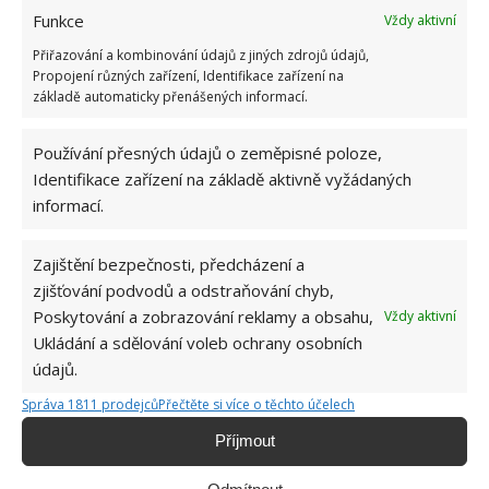
Funkce
Vždy aktivní
Přiřazování a kombinování údajů z jiných zdrojů údajů,
Propojení různých zařízení, Identifikace zařízení na
základě automaticky přenášených informací.
Používání přesných údajů o zeměpisné poloze,
Identifikace zařízení na základě aktivně vyžádaných
informací.
Zajištění bezpečnosti, předcházení a
zjišťování podvodů a odstraňování chyb,
Poskytování a zobrazování reklamy a obsahu,
Vždy aktivní
MYČKA
TABLETY
ÚKLID
Ukládání a sdělování voleb ochrany osobních
údajů.
Správa 1811 prodejců
Přečtěte si více o těchto účelech
Jiří Kolář
Příjmout
Absolvent České zemědělské
univerzity, který je již od malička