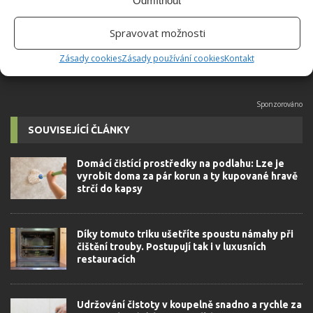
Odmítnout
velkým kutilem. V podstatě vše, co je
možné najít v j...
[Více o autorovi]
Spravovat možnosti
Zásady cookies
Zásady používání cookies
Kontakt
SOUVISEJÍCÍ ČLÁNKY
Domácí čistící prostředky na podlahu: Lze je
vyrobit doma za pár korun a ty kupované hravě
strčí do kapsy
Díky tomuto triku ušetříte spoustu námahy při
čištění trouby. Postupují tak i v luxusních
restauracích
Udržování čistoty v koupelně snadno a rychle za