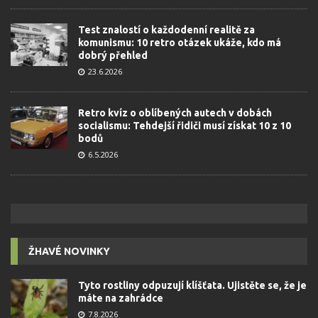
Test znalostí o každodenní realitě za
komunismu: 10 retro otázek ukáže, kdo má
dobrý přehled
23.6.2026
Retro kvíz o oblíbených autech v dobách
socialismu: Tehdejší řidiči musí získat 10 z 10
bodů
6.5.2026
ŽHAVÉ NOVINKY
Tyto rostliny odpuzují klíšťata. Ujistěte se, že je
máte na zahrádce
7.8.2026