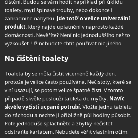
čištění. Budou se vám hodit například při úklidu
toalety, mytí špinavé trouby, nebo dokonce i
zahradního nábytku.
Jde totiž o velice univerzální
produkt
, který najde uplatnění v naprosto každé
domácnosti. Nevěříte? Není nic jednoduššího než to
vyzkoušet. Už nebudete chtít používat nic jiného.
Na čištění toalety
Toaleta by se měla čistit víceméně každý den,
protože je velice často používána. Nečistoty, které se
v ní usazují, se potom velice špatně čistí. V tomto
případě skvěle poslouží tableta do myčky.
Navíc
skvěle vyčistí ucpané potrubí.
Vložte jednu tabletu
do záchodu a nechte ji přibližně půl hodiny působit.
Poté jednoduše spláchněte a zbytky nečistot
odstraňte kartáčem. Nebudete věřit vlastním očím.