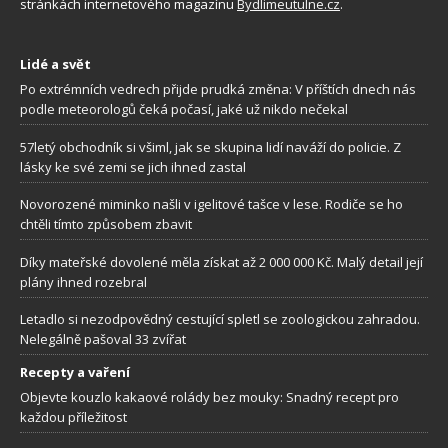
stránkách internetového magazínu
Bydlimeutulne.cz
.
Lidé a svět
Po extrémních vedrech přijde prudká změna: V příštích dnech nás
podle meteorologů čeká počasí, jaké už nikdo nečekal
57letý obchodník si všiml, jak se skupina lidí naváží do policie. Z
lásky ke své zemi se jich ihned zastal
Novorozené miminko našli v igelitové tašce v lese. Rodiče se ho
chtěli tímto způsobem zbavit
Díky mateřské dovolené měla získat až 2 000 000 Kč. Malý detail její
plány ihned rozebral
Letadlo si nezodpovědný cestující spletl se zoologickou zahradou.
Nelegálně pašoval 33 zvířat
Recepty a vaření
Objevte kouzlo kakaové rolády bez mouky: Snadný recept pro
každou příležitost