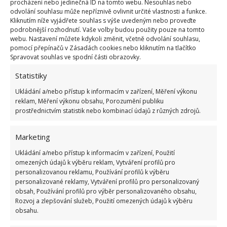
dočistěte houbičkou na nádobí.
procházení nebo jedinečná ID na tomto webu. Nesouhlas nebo
odvolání souhlasu může nepříznivě ovlivnit určité vlastnosti a funkce.
Kliknutím níže vyjádřete souhlas s výše uvedeným nebo proveďte
Údržba zahradního nábytku
podrobnější rozhodnutí. Vaše volby budou použity pouze na tomto
webu. Nastavení můžete kdykoli změnit, včetně odvolání souhlasu,
pomocí přepínačů v Zásadách cookies nebo kliknutím na tlačítko
Pokud už se nemůžete dočkat jara, už se určitě těšíte
Spravovat souhlas ve spodní části obrazovky.
na to, až vytáhnete váš zahradní nábytek. Ten ale
Statistiky
nejdříve musíte důkladně vyčistit a pak také
Ukládání a/nebo přístup k informacím v zařízení, Měření výkonu
udržovat.
S tím vám též pomohou tablety do
reklam, Měření výkonu obsahu, Porozumění publiku
myčky.
Jednu rozpusťte v kbelíku s horkou vodou a
prostřednictvím statistik nebo kombinací údajů z různých zdrojů.
pomocí hadříku důkladně omyjte každou část svého
zahradního nábytku. Bude opět zářit.
Marketing
Ukládání a/nebo přístup k informacím v zařízení, Použití
Zdroj:
Porady Interia
omezených údajů k výběru reklam, Vytváření profilů pro
personalizovanou reklamu, Používání profilů k výběru
personalizované reklamy, Vytváření profilů pro personalizovaný
obsah, Používání profilů pro výběr personalizovaného obsahu,
Rozvoj a zlepšování služeb, Použití omezených údajů k výběru
obsahu.