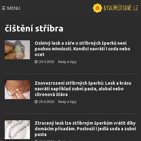
☰ MENU
čištění stříbra
Oslnivý lesk a záře u stříbrných šperků není
pouhou minulostí. Kondici navrátí i soda nebo
ocet
24.5.2026
Rady a tipy
Znovuzrození stříbrných šperků: Lesk a krásu
navrátí například zubní pasta, alobal nebo
citronová šťáva
26.4.2026
Rady a tipy
Ztracený lesk lze stříbrným šperkům vrátit díky
domácím přísadám. Poslouží i jedlá soda a zubní
pasta