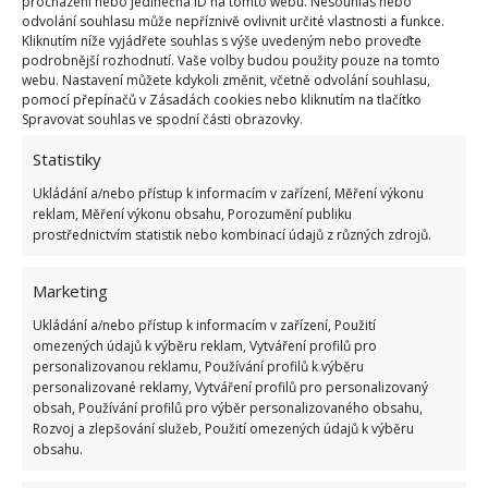
procházení nebo jedinečná ID na tomto webu. Nesouhlas nebo
Test znalostí o každodenní realitě za
odvolání souhlasu může nepříznivě ovlivnit určité vlastnosti a funkce.
komunismu: 10 retro otázek ukáže, kdo má
Kliknutím níže vyjádřete souhlas s výše uvedeným nebo proveďte
dobrý přehled
podrobnější rozhodnutí. Vaše volby budou použity pouze na tomto
webu. Nastavení můžete kdykoli změnit, včetně odvolání souhlasu,
23.6.2026
pomocí přepínačů v Zásadách cookies nebo kliknutím na tlačítko
Spravovat souhlas ve spodní části obrazovky.
Retro kvíz o oblíbených autech v dobách
Statistiky
socialismu: Tehdejší řidiči musí získat 10 z 10
bodů
Ukládání a/nebo přístup k informacím v zařízení, Měření výkonu
6.5.2026
reklam, Měření výkonu obsahu, Porozumění publiku
prostřednictvím statistik nebo kombinací údajů z různých zdrojů.
Marketing
Ukládání a/nebo přístup k informacím v zařízení, Použití
omezených údajů k výběru reklam, Vytváření profilů pro
ŽHAVÉ NOVINKY
personalizovanou reklamu, Používání profilů k výběru
personalizované reklamy, Vytváření profilů pro personalizovaný
obsah, Používání profilů pro výběr personalizovaného obsahu,
Vaše okurky zůstanou čerstvé i měsíc po sklizni
Rozvoj a zlepšování služeb, Použití omezených údajů k výběru
díky tomuto lidovému fíglu
obsahu.
5.8.2026