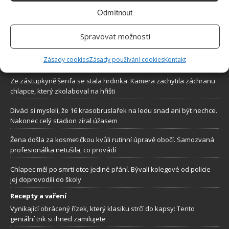
stránkách internetového magazínu
Bydlimeutulne.cz
.
Odmítnout
Spravovat možnosti
Lidé a svět
3letý chlapec zmizí v lese a je 2 noci nezvěstný. Policisté mají husí
Zásady cookies
Zásady používání cookies
Kontakt
kůži, když jim řekne, kdo se o něho postaral
Ze zástupkyně šerifa se stala hrdinka. Kamera zachytila záchranu
chlapce, který zkolaboval na hřišti
Diváci si mysleli, že 16 krasobruslařek na ledu snad ani být nechce.
Nakonec celý stadion zíral úžasem
Žena došla za kosmetičkou kvůli rutinní úpravě obočí. Samozvaná
profesionálka netušila, co provádí
Chlapec měl po smrti otce jediné přání. Bývalí kolegové od policie
jej doprovodili do školy
Recepty a vaření
Vynikající obrácený řízek, který klasiku strčí do kapsy: Tento
geniální trik si ihned zamilujete