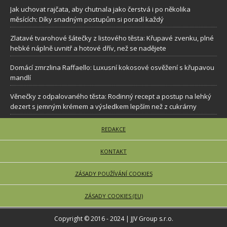
Jak uchovat rajčata, aby chutnala jako čerstvá i po několika
měsících: Díky snadným postupům si poradí každý
Zlatavé tvarohové šátečky z listového těsta: Křupavé zvenku, plné
hebké náplně uvnitř a hotové dřív, než se nadějete
Domácí zmrzlina Raffaello: Luxusní kokosové osvěžení s křupavou
mandlí
Věnečky z odpalovaného těsta: Rodinný recept a postup na lehký
dezert s jemným krémem a výsledkem lepším než z cukrárny
REDAKCE
KONTAKT
ZÁSADY POUŽÍVÁNÍ COOKIES
ZÁSADY COOKIES (EU)
Copyright © 2016 - 2024 | JJV Group s.r.o.