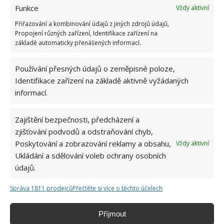
Funkce
Vždy aktivní
Na mastnou vodu v bazénu platí tato geniálně
Přiřazování a kombinování údajů z jiných zdrojů údajů,
jednoduchá finta, díky které ušetříte za drahou
Propojení různých zařízení, Identifikace zařízení na
údržbu
základě automaticky přenášených informací.
5.8.2026
Používání přesných údajů o zeměpisné poloze,
Tato lidová past zachytí všechny mouchy a vosy
Identifikace zařízení na základě aktivně vyžádaných
v domácnosti během pár desítek minut
informací.
5.8.2026
Zajištění bezpečnosti, předcházení a
zjišťování podvodů a odstraňování chyb,
Poskytování a zobrazování reklamy a obsahu,
Vždy aktivní
Ukládání a sdělování voleb ochrany osobních
údajů.
Správa 1811 prodejců
Přečtěte si více o těchto účelech
O WEBU
Sháníte zajímavé tipy jak vylepšit Váš domov? Originální nápady,
Příjmout
aktuální trendy, praktické rady i inspirativní fotografie najdete na