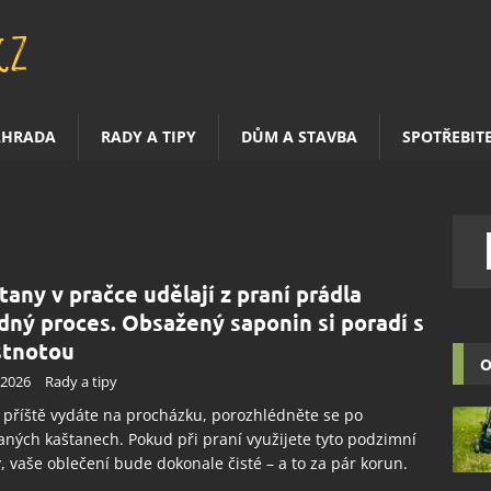
AHRADA
RADY A TIPY
DŮM A STAVBA
SPOTŘEBIT
tany v pračce udělají z praní prádla
dný proces. Obsažený saponin si poradí s
tnotou
O
.2026
Rady a tipy
 příště vydáte na procházku, porozhlédněte se po
ných kaštanech. Pokud při praní využijete tyto podzimní
, vaše oblečení bude dokonale čisté – a to za pár korun.