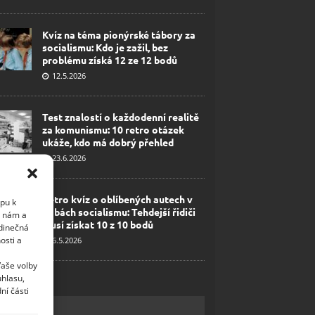
Kvíz na téma pionýrské tábory za
socialismu: Kdo je zažil, bez
problému získá 12 ze 12 bodů
12.5.2026
Test znalostí o každodenní realitě
za komunismu: 10 retro otázek
ukáže, kdo má dobrý přehled
23.6.2026
Retro kvíz o oblíbených autech v
upu k
dobách socialismu: Tehdejší řidiči
i nám a
musí získat 10 z 10 bodů
edinečná
osti a
6.5.2026
Vaše volby
uhlasu,
ní části