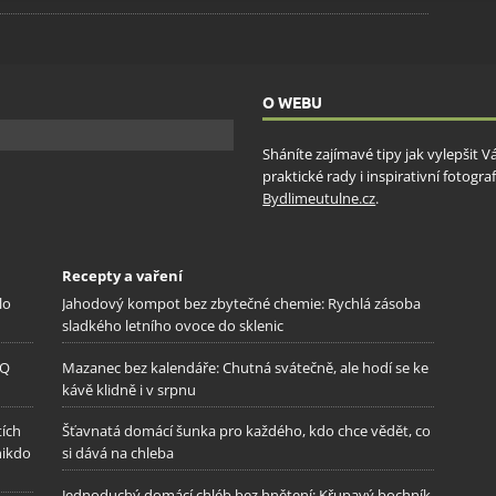
ění bezpečnosti, předcházení a zjišťování podvodů a
ňování chyb, Poskytování a zobrazování reklamy a obsahu,
Vžd
ní a sdělování voleb ochrany osobních údajů.
O WEBU
Sháníte zajímavé tipy jak vylepšit 
praktické rady i inspirativní fotog
Bydlimeutulne.cz
.
Recepty a vaření
lo
Jahodový kompot bez zbytečné chemie: Rychlá zásoba
sladkého letního ovoce do sklenic
IQ
Mazanec bez kalendáře: Chutná svátečně, ale hodí se ke
kávě klidně i v srpnu
tích
Šťavnatá domácí šunka pro každého, kdo chce vědět, co
nikdo
si dává na chleba
Jednoduchý domácí chléb bez hnětení: Křupavý bochník