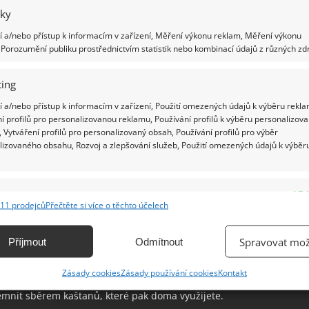
iky
o využití kaštanů v domácnosti by měl
Ž
 a/nebo přístup k informacím v zařízení, Měření výkonu reklam, Měření výkonu
t naprosto každý. Zvládnou vyřešit časté
Porozumění publiku prostřednictvím statistik nebo kombinací údajů z různých zdr
ové problémy
.2025
Rady a tipy
ing
ny nosí spousta lidí po kapsách nebo si tři kaštany vkládá
 a/nebo přístup k informacím v zařízení, Použití omezených údajů k výběru rekla
olštář. Od nepaměti se totiž traduje, že kaštan uklidňuje
í profilů pro personalizovanou reklamu, Používání profilů k výběru personalizov
náší kvalitní spánek. K podzimu neodmyslitelně patří
 Vytváření profilů pro personalizovaný obsah, Používání profilů pro výběr
ny. Tedy plody jírovce maďalu čili kaštanu
lizovaného obsahu, Rozvoj a zlepšování služeb, Použití omezených údajů k výběr
zimní tradice nedovoluje prát jinak než
e
Vžd
aštanovým pracím práškem. K jeho
11 prodejců
Přečtěte si více o těchto účelech
ání a kombinování údajů z jiných zdrojů údajů, Propojení různých zařízení,
pravě stačí jen pár kusů
kace zařízení na základě automaticky přenášených informací.
Spravovat mož
Příjmout
Odmítnout
2.2022
Rady a tipy
ání přesných údajů o zeměpisné poloze, Identifikace zařízení na
mní procházky jsou kouzelné chvíle naplněné šustícím
Zásady cookies
Zásady používání cookies
Kontakt
ě aktivně vyžádaných informací.
m a záplavou teplých jasných barev. Můžete si je
emnit sběrem kaštanů, které pak doma využijete.