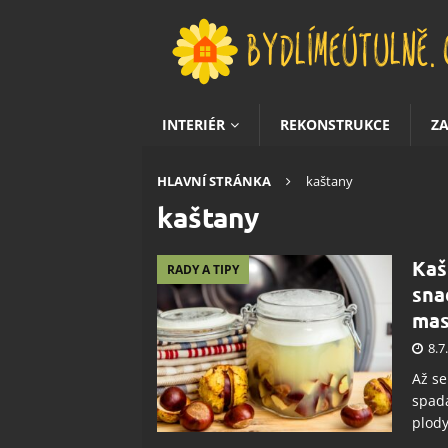
INTERIÉR
REKONSTRUKCE
Z
HLAVNÍ STRÁNKA
kaštany
kaštany
Kaš
RADY A TIPY
sna
mas
8.7
Až se
spada
plody