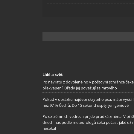
Zajišt
odstra
Ukládá
Lidé a svět
Po návratu z dovolené ho v poštovní schránce čeka
překvapení. Úřady jej považují za mrtvého
Pokud v obrázku najdete skrytého psa, máte vyšší 
než 97 % Čechů. Do 15 sekund uspějí jen géniové
Po extrémních vedrech přijde prudká změna: V příš
dnech nás podle meteorologů čeká počasí, jaké už 
nečekal