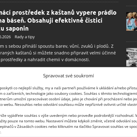
ácí prostředek z kaštanů vypere prádlo
na báseň. Obsahují efektivně čisticí
ku saponin
6.2026
Rady a tipy
m s sebou přináší spoustu barev, vůní, zvuků i plodů. Z
raných kaštanů si můžete snadno připravit velmi účinné
 prostředky a nahradit chemii v domácnosti.
Spravovat své soukromí
rodní odpuzovač pavouků: Vhodným
místěním kaštanů vzniká účinná zbraň
oskytli co nejlepší služby, my a naši partneři používáme k ukládání a/nebo příst
m o zařízeních, technologie jako soubory cookies. Souhlas s těmito technologiem
ti nezvaným návštěvníkům
tnerům umožní zpracovávat osobní údaje, jako je chování při procházení nebo j
4.2026
Rady a tipy
to webu. Nesouhlas nebo odvolání souhlasu může nepříznivě ovlivnit určité vlastn
le venkovní teploty výrazně klesnou, začínají se do
 níže vyjádřete souhlas s výše uvedeným nebo proveďte podrobnější rozhodnutí. 
ých obydlí stěhovat různí živočichové snažící se přežít do
žity pouze na tomto webu. Nastavení můžete kdykoli změnit, včetně odvolání so
epínačů v Zásadách cookies nebo kliknutím na tlačítko Spravovat souhlas ve spod
 Před nechtěnou návštěvou pavouků vás ochrání kaštany.
.