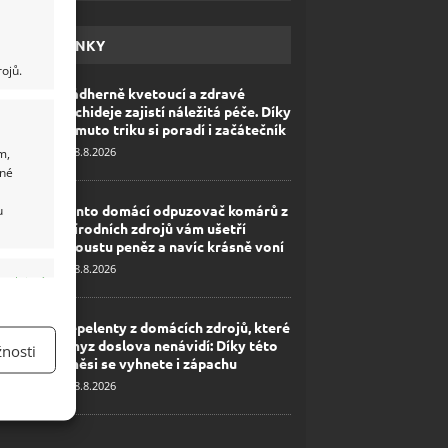
HAVÉ NOVINKY
ojů.
Nádherně kvetoucí a zdravé
orchideje zajistí náležitá péče. Díky
tomuto triku si poradí i začátečník
8.8.2026
m,
ané
Tento domácí odpuzovač komárů z
u
přírodních zdrojů vám ušetří
spoustu peněz a navíc krásně voní
8.8.2026
y aktivní
Repelenty z domácích zdrojů, které
hmyz doslova nenávidí: Díky této
nosti
směsi se vyhnete i zápachu
8.8.2026