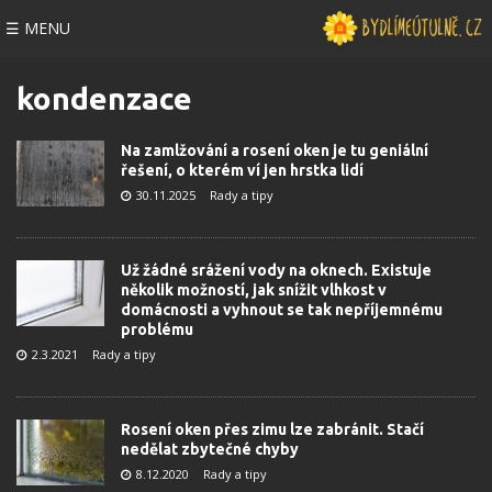
☰ MENU
kondenzace
Na zamlžování a rosení oken je tu geniální
řešení, o kterém ví jen hrstka lidí
30.11.2025
Rady a tipy
Už žádné srážení vody na oknech. Existuje
několik možností, jak snížit vlhkost v
domácnosti a vyhnout se tak nepříjemnému
problému
2.3.2021
Rady a tipy
Rosení oken přes zimu lze zabránit. Stačí
nedělat zbytečné chyby
8.12.2020
Rady a tipy