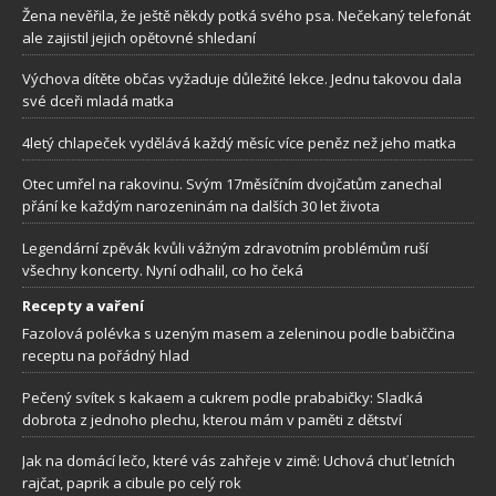
Žena nevěřila, že ještě někdy potká svého psa. Nečekaný telefonát
ale zajistil jejich opětovné shledaní
Výchova dítěte občas vyžaduje důležité lekce. Jednu takovou dala
své dceři mladá matka
4letý chlapeček vydělává každý měsíc více peněz než jeho matka
Otec umřel na rakovinu. Svým 17měsíčním dvojčatům zanechal
přání ke každým narozeninám na dalších 30 let života
Legendární zpěvák kvůli vážným zdravotním problémům ruší
všechny koncerty. Nyní odhalil, co ho čeká
Recepty a vaření
Fazolová polévka s uzeným masem a zeleninou podle babiččina
receptu na pořádný hlad
Pečený svítek s kakaem a cukrem podle prababičky: Sladká
dobrota z jednoho plechu, kterou mám v paměti z dětství
Jak na domácí lečo, které vás zahřeje v zimě: Uchová chuť letních
rajčat, paprik a cibule po celý rok