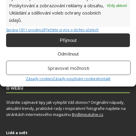
Poskytování a zobrazování reklamy a obsahu,
Vždy aktivní
Ukládání a sdělování voleb ochrany osobních
Okurky a kopr se perfektně doplňují na zahradě
i při nakládání. Díky tomuto postupu chutnají
údajů.
fantasticky
Správa 1811 prodejců
Přečtěte si více o těchto účelech
8.8.2026
Příjmout
Odmítnout
Spravovat možnosti
Zásady cookies
Zásady používání cookies
Kontakt
O WEBU
Sháníte zajímavé tipy jak vylepšit Váš domov? Originální nápady,
aktuální trendy, praktické rady i inspirativní fotografie najdete na
stránkách internetového magazínu
Bydlimeutulne.cz
.
Lidé a svět