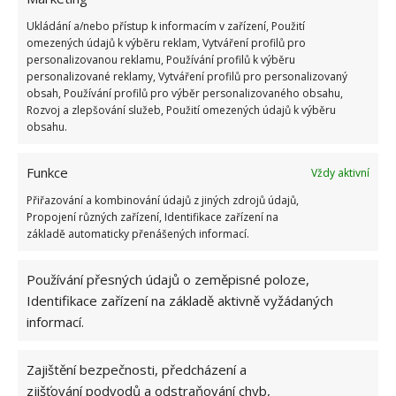
Ukládání a/nebo přístup k informacím v zařízení, Použití
Retro kvíz o oblíbených autech v dobách
omezených údajů k výběru reklam, Vytváření profilů pro
socialismu: Tehdejší řidiči musí získat 10 z 10
personalizovanou reklamu, Používání profilů k výběru
bodů
personalizované reklamy, Vytváření profilů pro personalizovaný
6.5.2026
obsah, Používání profilů pro výběr personalizovaného obsahu,
Rozvoj a zlepšování služeb, Použití omezených údajů k výběru
obsahu.
Funkce
Vždy aktivní
Přiřazování a kombinování údajů z jiných zdrojů údajů,
ŽHAVÉ NOVINKY
Propojení různých zařízení, Identifikace zařízení na
základě automaticky přenášených informací.
Mouchy raději poletí o domácnost dále. Kromě
chemikálií je odpudí i citron s hřebíčkem
Používání přesných údajů o zeměpisné poloze,
8.8.2026
Identifikace zařízení na základě aktivně vyžádaných
informací.
Díky vhodné přípravě nebudou letní horka
problém. Pomůže i zatemňování a načasované
větrání
Zajištění bezpečnosti, předcházení a
8.8.2026
zjišťování podvodů a odstraňování chyb,