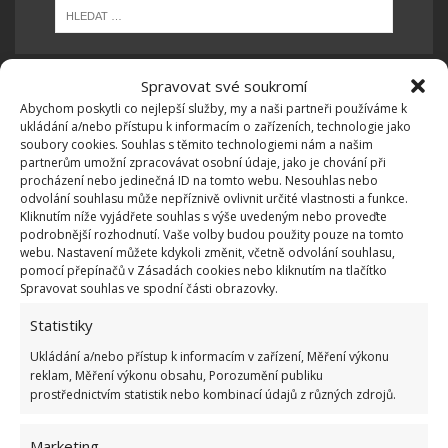
Spravovat své soukromí
Abychom poskytli co nejlepší služby, my a naši partneři používáme k
OBLÍBENÉ ČLÁNKY
ukládání a/nebo přístupu k informacím o zařízeních, technologie jako
soubory cookies. Souhlas s těmito technologiemi nám a našim
Pokuta až 10 000 Kč hrozí za nesprávné sekání i
partnerům umožní zpracovávat osobní údaje, jako je chování při
nesekání trávy. Záleží i na prostředku a lokaci
procházení nebo jedinečná ID na tomto webu. Nesouhlas nebo
odvolání souhlasu může nepříznivě ovlivnit určité vlastnosti a funkce.
1.6.2026
Kliknutím níže vyjádřete souhlas s výše uvedeným nebo proveďte
podrobnější rozhodnutí. Vaše volby budou použity pouze na tomto
webu. Nastavení můžete kdykoli změnit, včetně odvolání souhlasu,
Kvíz na téma pionýrské tábory za socialismu:
pomocí přepínačů v Zásadách cookies nebo kliknutím na tlačítko
Kdo je zažil, bez problému získá 12 ze 12 bodů
Spravovat souhlas ve spodní části obrazovky.
12.5.2026
Statistiky
Ukládání a/nebo přístup k informacím v zařízení, Měření výkonu
Test znalostí o každodenní realitě za
reklam, Měření výkonu obsahu, Porozumění publiku
komunismu: 10 retro otázek ukáže, kdo má
prostřednictvím statistik nebo kombinací údajů z různých zdrojů.
dobrý přehled
23.6.2026
Marketing