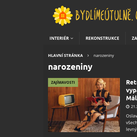
INTERIÉR
REKONSTRUKCE
Z
HLAVNÍ STRÁNKA
narozeniny
narozeniny
Ret
ZAJÍMAVOSTI
vyp
Mál
21.
Oslav
všech
levný