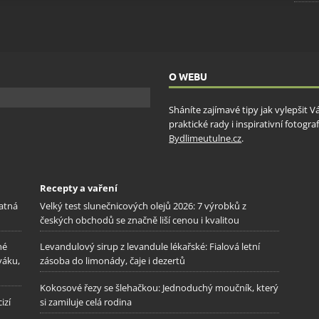
ění bezpečnosti, předcházení a zjišťování podvodů a
ňování chyb, Poskytování a zobrazování reklamy a obsahu,
Vžd
ní a sdělování voleb ochrany osobních údajů.
O WEBU
Sháníte zajímavé tipy jak vylepšit 
praktické rady i inspirativní fotog
Bydlimeutulne.cz
.
Recepty a vaření
patná
Velký test slunečnicových olejů 2026: 7 výrobků z
českých obchodů se značně liší cenou i kvalitou
né
Levandulový sirup z levandule lékařské: Fialová letní
váku,
zásoba do limonády, čaje i dezertů
Kokosové řezy se šlehačkou: Jednoduchý moučník, který
izí
si zamiluje celá rodina