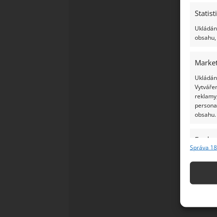
Statist
Ukládání
obsahu, 
Market
Ukládání
Vytvářen
reklamy,
persona
obsahu.
Funkc
Správa 18
Přiřazov
Identifi
Použív
základ