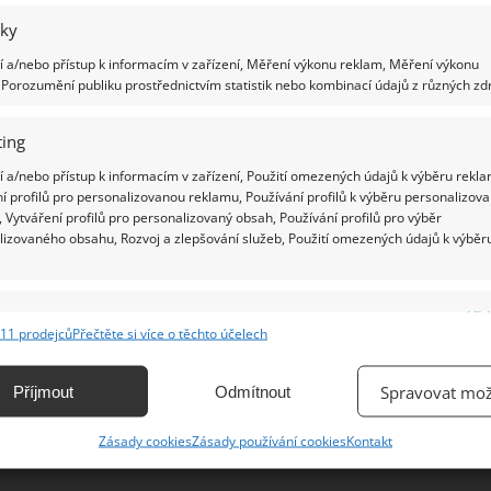
iky
Ž
 a/nebo přístup k informacím v zařízení, Měření výkonu reklam, Měření výkonu
Porozumění publiku prostřednictvím statistik nebo kombinací údajů z různých zdr
ing
 a/nebo přístup k informacím v zařízení, Použití omezených údajů k výběru rekla
í profilů pro personalizovanou reklamu, Používání profilů k výběru personalizov
 Vytváření profilů pro personalizovaný obsah, Používání profilů pro výběr
lizovaného obsahu, Rozvoj a zlepšování služeb, Použití omezených údajů k výběr
e
Vžd
11 prodejců
Přečtěte si více o těchto účelech
ání a kombinování údajů z jiných zdrojů údajů, Propojení různých zařízení,
kace zařízení na základě automaticky přenášených informací.
Spravovat mož
Příjmout
Odmítnout
ání přesných údajů o zeměpisné poloze, Identifikace zařízení na
Zásady cookies
Zásady používání cookies
Kontakt
ě aktivně vyžádaných informací.