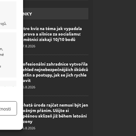
HAVÉ NOVINKY
ojů.
Retro kvíz na téma jak vypadala
doprava a silnice za socialismu:
Pamětníci získají 10/10 bodů
7.8.2026
m,
ané
Profesionální zahradnice vytvořila
u
přehled nejnebezpečnějších škůdců
rostlin a postupy, jak se jich rychle
zbavit
6.8.2026
y aktivní
Bohatá úroda rajčat nemusí být jen
nosti
zbožným přáním. Užijte si
úspěšnou sklizeň již během letošní
sezony
6.8.2026