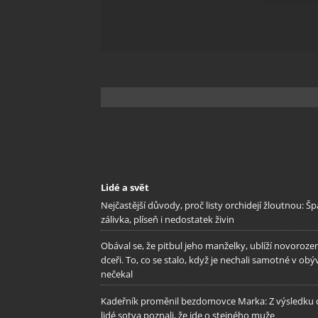
Zajišt
odstra
Ukládá
Lidé a svět
Nejčastější důvody, proč listy orchidejí žloutnou: Š
zálivka, plíseň i nedostatek živin
Obával se, že pitbul jeho manželky, ublíží novoroze
dceři. To, co se stalo, když je nechali samotné v obý
nečekal
Kadeřník proměnil bezdomovce Marka: Z výsledku c
lidé sotva poznali, že jde o stejného muže