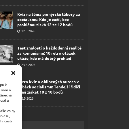
Kvíz na téma pionýrské tábory za
socialismu: Kdo je zažil, bez
problému získá 12 ze 12 bodů
12.5.2026
Test znalostí o každodenní realitě
za komunismu: 10 retro otázek
ukáže, kdo má dobrý přehled
23.6.2026
Retro kvíz o oblíbených autech v
upu k
dobách socialismu: Tehdejší řidiči
i nám a
musí získat 10 z 10 bodů
edinečná
6.5.2026
osti a
Vaše volby
uhlasu,
ní části