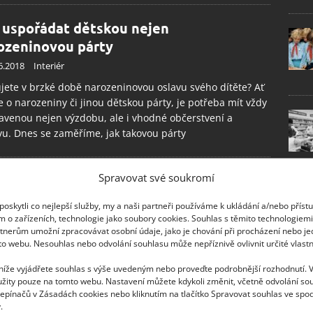
 uspořádat dětskou nejen
ozeninovou párty
6.2018
Interiér
jete v brzké době narozeninovou oslavu svého dítěte? Ať
e o narozeniny či jinou dětskou párty, je potřeba mít vždy
avenou nejen výzdobu, ale i vhodné občerstvení a
u. Dnes se zaměříme, jak takovou párty
Spravovat své soukromí
oskytli co nejlepší služby, my a naši partneři používáme k ukládání a/nebo příst
m o zařízeních, technologie jako soubory cookies. Souhlas s těmito technologiem
tnerům umožní zpracovávat osobní údaje, jako je chování při procházení nebo j
to webu. Nesouhlas nebo odvolání souhlasu může nepříznivě ovlivnit určité vlastn
 níže vyjádřete souhlas s výše uvedeným nebo proveďte podrobnější rozhodnutí. 
žity pouze na tomto webu. Nastavení můžete kdykoli změnit, včetně odvolání so
epínačů v Zásadách cookies nebo kliknutím na tlačítko Spravovat souhlas ve spod
.