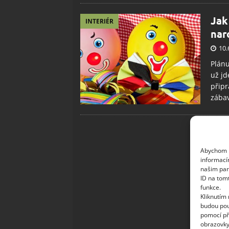
Jak
INTERIÉR
nar
10.
Plánu
už jd
připr
zábav
Abychom p
informací
našim par
ID na tom
funkce.
Kliknutím
budou pou
pomocí př
obrazovky