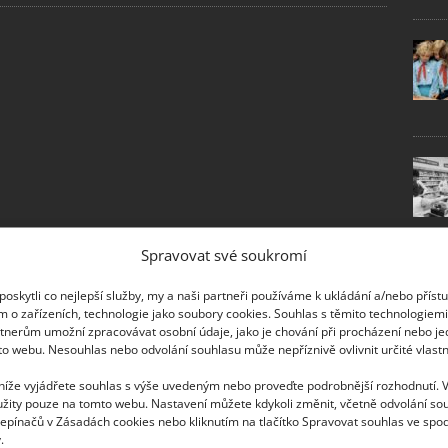
Spravovat své soukromí
oskytli co nejlepší služby, my a naši partneři používáme k ukládání a/nebo příst
m o zařízeních, technologie jako soubory cookies. Souhlas s těmito technologiem
tnerům umožní zpracovávat osobní údaje, jako je chování při procházení nebo j
to webu. Nesouhlas nebo odvolání souhlasu může nepříznivě ovlivnit určité vlastn
 níže vyjádřete souhlas s výše uvedeným nebo proveďte podrobnější rozhodnutí. 
žity pouze na tomto webu. Nastavení můžete kdykoli změnit, včetně odvolání so
epínačů v Zásadách cookies nebo kliknutím na tlačítko Spravovat souhlas ve spod
.