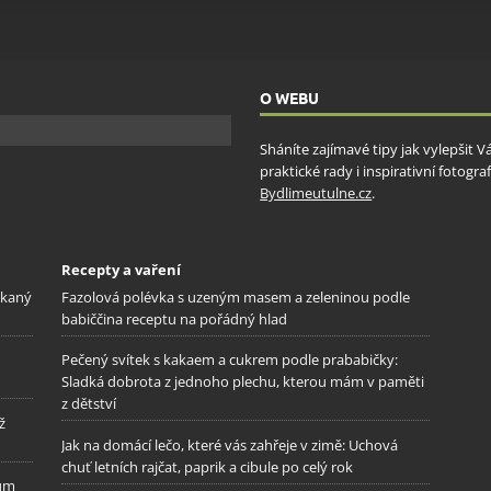
ění bezpečnosti, předcházení a zjišťování podvodů a
ňování chyb, Poskytování a zobrazování reklamy a obsahu,
Vžd
ní a sdělování voleb ochrany osobních údajů.
O WEBU
Sháníte zajímavé tipy jak vylepšit 
praktické rady i inspirativní fotog
Bydlimeutulne.cz
.
Recepty a vaření
ekaný
Fazolová polévka s uzeným masem a zeleninou podle
babiččina receptu na pořádný hlad
Pečený svítek s kakaem a cukrem podle prababičky:
Sladká dobrota z jednoho plechu, kterou mám v paměti
z dětství
ž
Jak na domácí lečo, které vás zahřeje v zimě: Uchová
chuť letních rajčat, paprik a cibule po celý rok
tům