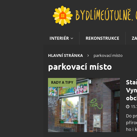
INTERIÉR
REKONSTRUKCE
Z
HLAVNÍ STRÁNKA
parkovací místo
parkovací místo
Sta
RADY A TIPY
Vyn
obc
15.
Do pr
příro
ho i 