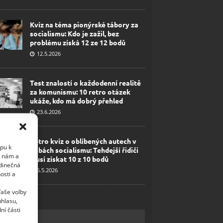
Kvíz na téma pionýrské tábory za
socialismu: Kdo je zažil, bez
problému získá 12 ze 12 bodů
12.5.2026
Test znalostí o každodenní realitě
za komunismu: 10 retro otázek
ukáže, kdo má dobrý přehled
23.6.2026
Retro kvíz o oblíbených autech v
upu k
dobách socialismu: Tehdejší řidiči
i nám a
musí získat 10 z 10 bodů
edinečná
6.5.2026
osti a
Vaše volby
uhlasu,
ní části