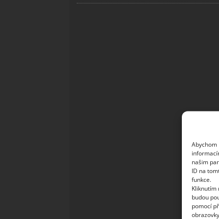
Abychom p
informací
našim par
ID na tom
funkce.
Kliknutím
budou pou
pomocí př
obrazovky