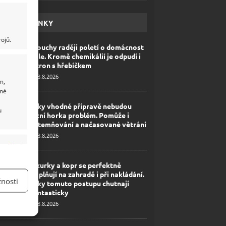
HAVÉ NOVINKY
ojů.
Mouchy raději poletí o domácnost
dále. Kromě chemikálií je odpudí i
citron s hřebíčkem
8.8.2026
m,
ané
Díky vhodné přípravě nebudou
u
letní horka problém. Pomůže i
zatemňování a načasované větrání
8.8.2026
y aktivní
Okurky a kopr se perfektně
doplňují na zahradě i při nakládání.
nosti
Díky tomuto postupu chutnají
fantasticky
8.8.2026