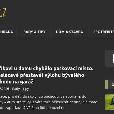
AHRADA
RADY A TIPY
DŮM A STAVBA
SPOTŘEBIT
říkovi u domu chybělo parkovací místo.
alézavě přestavěl výlohu bývalého
hodu na garáž
O
7.2026
Rady a tipy
áce, pro děti do školy, do obchodu, za sportem, do
dy – auto určitě využíváte také několikrát denně, ale máte
kde zaparkovat? Většina lidí bohužel ne.