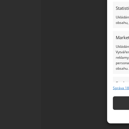
Statist
Ukládání
obsahu, 
Market
Ukládání
Vytvářen
reklamy,
persona
obsahu.
Funkc
Správa 18
Přiřazov
Identifi
Použív
základ