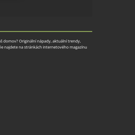
y aktivní
Váš domov? Originální nápady, aktuální trendy,
rafie najdete na stránkách internetového magazínu