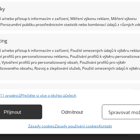
iky
Ž
 a/nebo přístup k informacím v zařízení, Měření výkonu reklam, Měření výkonu
Porozumění publiku prostřednictvím statistik nebo kombinací údajů z různých zdr
ing
 a/nebo přístup k informacím v zařízení, Použití omezených údajů k výběru rekla
í profilů pro personalizovanou reklamu, Používání profilů k výběru personalizov
 Vytváření profilů pro personalizovaný obsah, Používání profilů pro výběr
lizovaného obsahu, Rozvoj a zlepšování služeb, Použití omezených údajů k výběr
e
Vžd
11 prodejců
Přečtěte si více o těchto účelech
ání a kombinování údajů z jiných zdrojů údajů, Propojení různých zařízení,
kace zařízení na základě automaticky přenášených informací.
Spravovat mož
Příjmout
Odmítnout
ání přesných údajů o zeměpisné poloze, Identifikace zařízení na
Zásady cookies
Zásady používání cookies
Kontakt
ě aktivně vyžádaných informací.