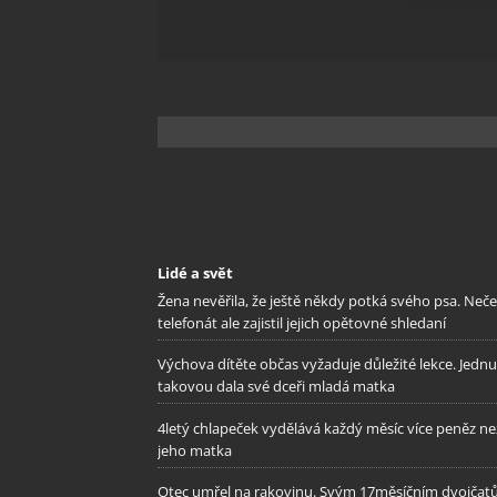
Zajišt
odstra
Ukládá
Lidé a svět
Žena nevěřila, že ještě někdy potká svého psa. Neč
telefonát ale zajistil jejich opětovné shledaní
Výchova dítěte občas vyžaduje důležité lekce. Jednu
takovou dala své dceři mladá matka
4letý chlapeček vydělává každý měsíc více peněz ne
jeho matka
Otec umřel na rakovinu. Svým 17měsíčním dvojča