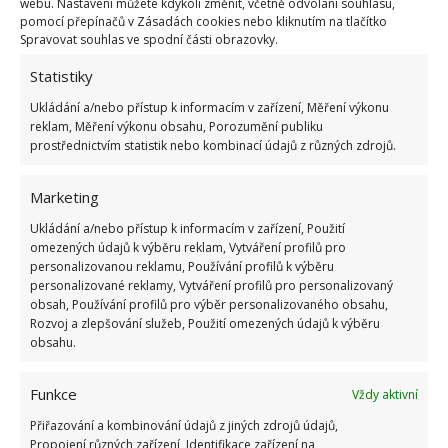
webu. Nastavení můžete kdykoli změnit, včetně odvolání souhlasu,
bodů
pomocí přepínačů v Zásadách cookies nebo kliknutím na tlačítko
Spravovat souhlas ve spodní části obrazovky.
6.5.2026
Statistiky
Ukládání a/nebo přístup k informacím v zařízení, Měření výkonu
reklam, Měření výkonu obsahu, Porozumění publiku
prostřednictvím statistik nebo kombinací údajů z různých zdrojů.
ŽHAVÉ NOVINKY
Marketing
Za tablety do myčky už v obchodě ani korunu.
Ukládání a/nebo přístup k informacím v zařízení, Použití
Vyrobit si je doma zvládne každý a téměř
omezených údajů k výběru reklam, Vytváření profilů pro
zadarmo
personalizovanou reklamu, Používání profilů k výběru
9.8.2026
personalizované reklamy, Vytváření profilů pro personalizovaný
obsah, Používání profilů pro výběr personalizovaného obsahu,
Rozvoj a zlepšování služeb, Použití omezených údajů k výběru
Kdo vyhazuje kávovou sedlinu do koše, dělá
obsahu.
velkou chybu. Odpuzuje totiž škůdce a
rostlinám dodává živiny
Funkce
Vždy aktivní
9.8.2026
Přiřazování a kombinování údajů z jiných zdrojů údajů,
Propojení různých zařízení, Identifikace zařízení na