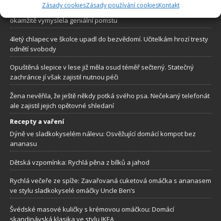
Zásady cookies
Zásady používání cookies
Kontakt
Ženich se vykašlal na svou vlastní svatbu. Zhrzená nevěsta
okamžitě vymyslela geniální pomstu
4letý chlapec ve školce upadl do bezvědomí. Učitelkám hrozí tresty
odnětí svobody
Opuštěná slepice v lese již měla osud téměř sečtený. Statečný
zachránce jí však zajistil nutnou péči
Žena nevěřila, že ještě někdy potká svého psa. Nečekaný telefonát
ale zajistil jejich opětovné shledaní
Recepty a vaření
Dýně ve sladkokyselém nálevu: Osvěžující domácí kompot bez
ananasu
Dětská vzpomínka: Rychlá pěna z bílků a jahod
Rychlá večeře ze spíže: Zavařovaná cuketová omáčka s ananasem
ve stylu sladkokyselé omáčky Uncle Ben’s
Švédské masové kuličky s krémovou omáčkou: Domácí
skandinávská klasika ve stylu IKEA