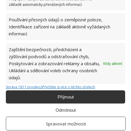
Kapsle do pračky většina lidí používá špatně.
základě automaticky přenášených informací.
Pro okamžité zlepšení praní je potřeba zakročit
9.8.2026
Používání přesných údajů o zeměpisné poloze,
Identifikace zařízení na základě aktivně vyžádaných
informací.
Zajištění bezpečnosti, předcházení a
zjišťování podvodů a odstraňování chyb,
Poskytování a zobrazování reklamy a obsahu,
Vždy aktivní
Ukládání a sdělování voleb ochrany osobních
O WEBU
údajů.
Sháníte zajímavé tipy jak vylepšit Váš domov? Originální nápady,
Správa 1811 prodejců
Přečtěte si více o těchto účelech
aktuální trendy, praktické rady i inspirativní fotografie najdete na
stránkách internetového magazínu
Bydlimeutulne.cz
.
Příjmout
Odmítnout
Lidé a svět
Zdánlivě obyčejná rodinná fotografie znepokojila internet. Zkuste
Spravovat možnosti
najít mrazivý detail