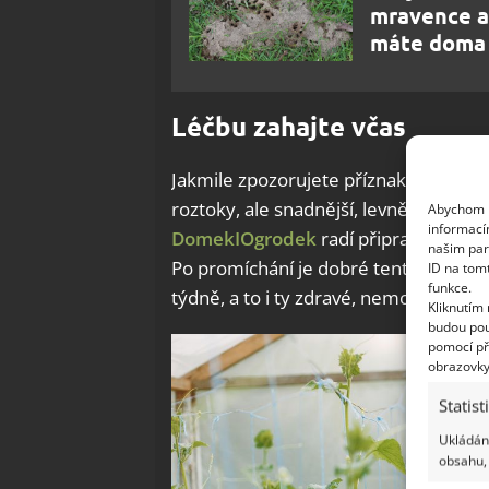
mravence a 
máte doma
Léčbu zahajte včas
Jakmile zpozorujete příznaky, přejdět
roztoky, ale snadnější, levnější a stejn
Abychom p
informací
DomekIOgrodek
radí připravit ho
v p
našim par
Po promíchání je dobré tento koncentr
ID na tom
funkce.
týdně, a to i ty zdravé, nemoc se na ně
Kliknutím
budou pou
pomocí př
obrazovky
Statist
Ukládání
obsahu, 