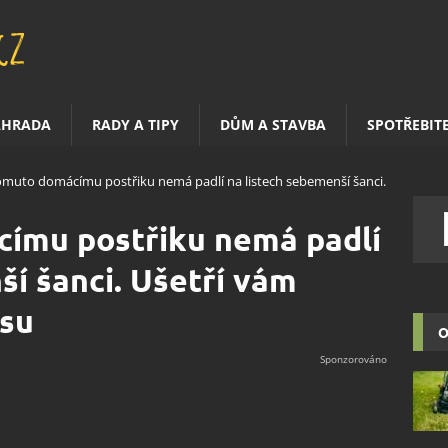
AHRADA
RADY A TIPY
DŮM A STAVBA
SPOTŘEBIT
tomuto domácímu postřiku nemá padlí na listech sebemenší šanci.
címu postřiku nemá padlí
ší šanci. Ušetří vám
asu
O