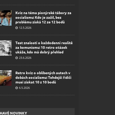
Kvíz na téma pionýrské tábory za
socialismu: Kdo je zažil, bez
problému získá 12 ze 12 bodů
12.5.2026
Test znalostí o každodenní realitě
za komunismu: 10 retro otázek
ukáže, kdo má dobrý přehled
23.6.2026
Retro kvíz o oblíbených autech v
dobách socialismu: Tehdejší řidiči
musí získat 10 z 10 bodů
6.5.2026
HAVÉ NOVINKY