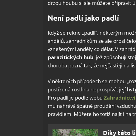
drzou houbu si ale můžete připravit ú
Není padlí jako padlí
Když se řekne „padlí“, některým mož
andělů, zahradníkům se ale orosí čelo.
vznešenými anděly co dělat. V zahrád
parazitických hub
, jež způsobují st
choroba pozná tak, že nejčastěji na li
V některých případech se mohou „rozl
postižená rostlina neprospívá, její
lis
Pro padlí je podle webu
Zahradnictví
mu nahrává špatné proudění vzduchu. 
pravidlem. Můžete ho totiž najít i na t
Díky této l