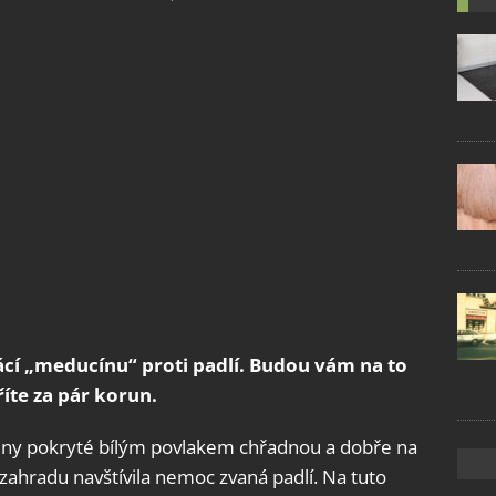
cí „meducínu“ proti padlí. Budou vám na to
říte za pár korun.
liny pokryté bílým povlakem chřadnou a dobře na
zahradu navštívila nemoc zvaná padlí. Na tuto