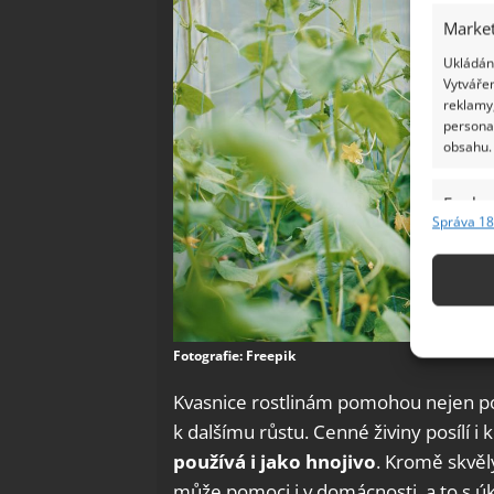
Market
Ukládání
Vytvářen
reklamy,
persona
obsahu.
Funkc
Správa 18
Přiřazov
Identifi
Použív
základ
Fotografie: Freepik
Kvasnice rostlinám pomohou nejen poraz
Zajišt
odstra
k dalšímu růstu. Cenné živiny posílí
Ukládá
používá i jako hnojivo
. Kromě skvěl
může pomoci i v domácnosti, a to s úk