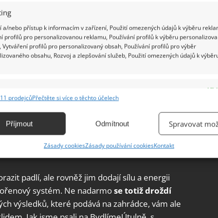
ing
 a/nebo přístup k informacím v zařízení, Použití omezených údajů k výběru rekla
í profilů pro personalizovanou reklamu, Používání profilů k výběru personalizov
 Vytváření profilů pro personalizovaný obsah, Používání profilů pro výběr
lizovaného obsahu, Rozvoj a zlepšování služeb, Použití omezených údajů k výběr
e
Vžd
11 prodejců
Přečtěte si více o těchto účelech
ání a kombinování údajů z jiných zdrojů údajů, Propojení různých zařízení,
kace zařízení na základě automaticky přenášených informací.
Spravovat mož
Příjmout
Odmítnout
ání přesných údajů o zeměpisné poloze, Identifikace zařízení na
Zásady cookies
Zásady používání cookies
Kontakt
ě aktivně vyžádaných informací.
it padlí, ale rovněž jim dodají sílu a energii
ění bezpečnosti, předcházení a zjišťování podvodů a
ňování chyb, Poskytování a zobrazování reklamy a obsahu,
 i kořenový systém. Ne nadarmo
se totiž droždí
Vžd
ní a sdělování voleb ochrany osobních údajů.
ých výsledků, které podává na zahrádce, vám ale
lidem. Jak jsme psali na BydlímeÚtulně, s