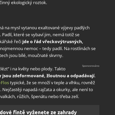
činný ekologický roztok.
ná na mysl vytanou exaltované výjevy padlých
 Padlí, které se vybaví jim, nemá totiž se
kářské řeči
jde o řád vřeckovýtrusných,
ejnojmennou nemoc – tedy padlí. Na rostlinách se
stech jsou bílé, moučnaté skvrny.
ézt“ i na květy nebo plody. Takto
ty jsou zdeformované, žloutnou a odpadávají
.
-Flos
typické, že se množí v teple a vlhku, rovněž
Nejčastěji napadá rajčata a okurky, ale není to
rvalkách, růžích, špenátu nebo třeba zelí.
idové fintě vyženete ze zahrady