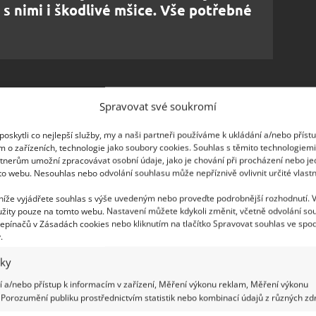
s nimi i škodlivé mšice. Vše potřebné
Spravovat své soukromí
e rovnou k léčbě. Na padlí se prodávají komerční
ě účinný je i postřik z mléka a droždí. Portál
oskytli co nejlepší služby, my a naši partneři používáme k ukládání a/nebo příst
m o zařízeních, technologie jako soubory cookies. Souhlas s těmito technologiem
oměru jedna kostka droždí na půl litru mléka
.
tnerům umožní zpracovávat osobní údaje, jako je chování při procházení nebo j
át zředit kyblíkem vody. Rostliny stříkejte jednou
to webu. Nesouhlas nebo odvolání souhlasu může nepříznivě ovlivnit určité vlastn
 tak nerozšíří.
 níže vyjádřete souhlas s výše uvedeným nebo proveďte podrobnější rozhodnutí. 
žity pouze na tomto webu. Nastavení můžete kdykoli změnit, včetně odvolání so
epínačů v Zásadách cookies nebo kliknutím na tlačítko Spravovat souhlas ve spod
.
iky
 a/nebo přístup k informacím v zařízení, Měření výkonu reklam, Měření výkonu
Porozumění publiku prostřednictvím statistik nebo kombinací údajů z různých zdr