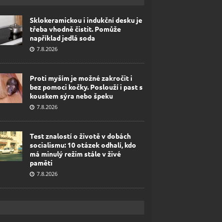
Sklokeramickou i indukční desku je
třeba vhodně čistit. Pomůže
například jedlá soda
7.8.2026
Proti myším je možné zakročit i
bez pomoci kočky. Poslouží i past s
kouskem sýra nebo špeku
7.8.2026
Test znalostí o životě v dobách
socialismu: 10 otázek odhalí, kdo
má minulý režim stále v živé
paměti
7.8.2026