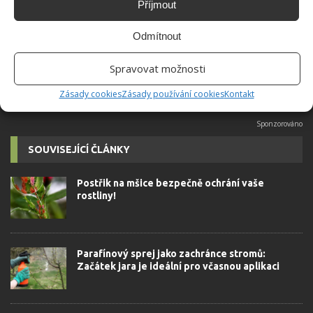
Příjmout
univerzity, který je již od malička
velkým kutilem. V podstatě vše, co je
možné najít v j...
[Více o autorovi]
Odmítnout
Spravovat možnosti
Zásady cookies
Zásady používání cookies
Kontakt
SOUVISEJÍCÍ ČLÁNKY
Postřik na mšice bezpečně ochrání vaše
rostliny!
Parafínový sprej jako zachránce stromů:
Začátek jara je ideální pro včasnou aplikaci