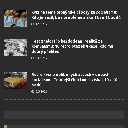
Kvíz na téma pionýrské tábory za socialismu:
Kdo je zažil, bez problému získá 12 ze 12 bodů
12.5.2026
Test znalostí o každodenní realitě za
komunismu: 10 retro otázek ukáže, kdo má
dobrý přehled
23.6.2026
Retro kvíz o oblíbených autech v dobách
socialismu: Tehdejší řidiči musí získat 10 z 10
bodů
6.5.2026