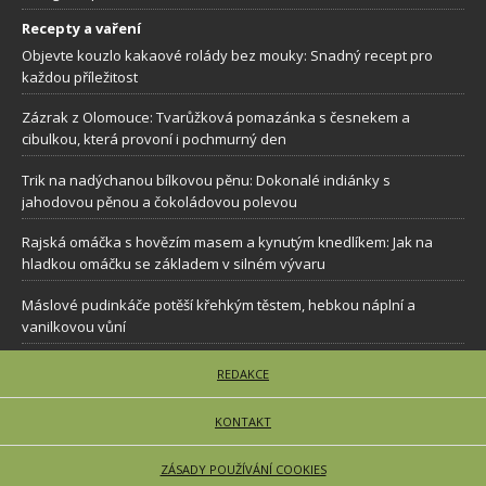
Recepty a vaření
Objevte kouzlo kakaové rolády bez mouky: Snadný recept pro
každou příležitost
Zázrak z Olomouce: Tvarůžková pomazánka s česnekem a
cibulkou, která provoní i pochmurný den
Trik na nadýchanou bílkovou pěnu: Dokonalé indiánky s
jahodovou pěnou a čokoládovou polevou
Rajská omáčka s hovězím masem a kynutým knedlíkem: Jak na
hladkou omáčku se základem v silném vývaru
Máslové pudinkáče potěší křehkým těstem, hebkou náplní a
vanilkovou vůní
REDAKCE
KONTAKT
ZÁSADY POUŽÍVÁNÍ COOKIES