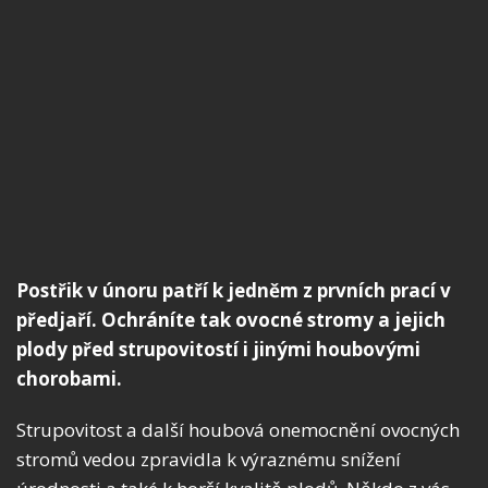
Postřik v únoru patří k jedněm z prvních prací v
předjaří. Ochráníte tak ovocné stromy a jejich
plody před strupovitostí i jinými houbovými
chorobami.
Strupovitost a další houbová onemocnění ovocných
stromů vedou zpravidla k výraznému snížení