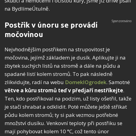
škůdci a nemocemi i očistou kůry, jsme již dříve psali
na BydlímeÚtulně.
Postřik v únoru se provádí
močovinou
Nejvhodnějším postřikem na strupovitost je
močovina, jejímž základem je dusík. Aplikujte ji na
zbytek suchých listů na stromě a dále na půdu a
spadané listí kolem stromů. To pak následně
zlikvidujte, radí na webu
DomekIOgrodek
. Samotné
větve a kůru stromů teď v předjaří nestříkejte
.
Ten, kdo postřikoval na podzim, už listy ošetřil, takže
je stačí shrabat a odklidit. Poté můžete ještě stříkat
půdu kolem stromů; ty si pak vezmou potřebné
množství dusíku. Venkovní teploty při postřiku se
mají pohybovat kolem 10 °C, což tento únor