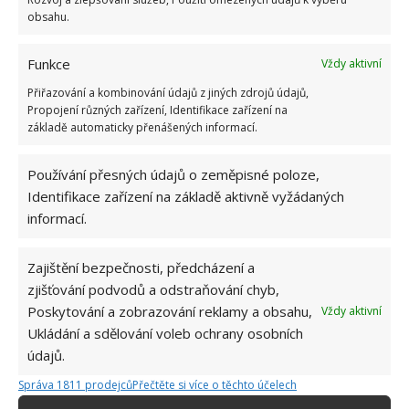
obsahu.
Funkce
Vždy aktivní
Přiřazování a kombinování údajů z jiných zdrojů údajů,
Propojení různých zařízení, Identifikace zařízení na
základě automaticky přenášených informací.
Používání přesných údajů o zeměpisné poloze,
Identifikace zařízení na základě aktivně vyžádaných
informací.
MOČOVINA
POSTŘIK
Zajištění bezpečnosti, předcházení a
Přidejte svůj názor
zjišťování podvodů a odstraňování chyb,
KOMENTOVAT
Poskytování a zobrazování reklamy a obsahu,
Vždy aktivní
Ukládání a sdělování voleb ochrany osobních
údajů.
Jiří Kolář
Správa 1811 prodejců
Přečtěte si více o těchto účelech
Absolvent České zemědělské