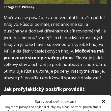
Fotografie: Pixabay
Močovina se považuje za univerzální listové a půdní
hnojivo. Působí pomaleji než amonné soli a
dusičnany a dodává dřevinám dusík rovnoměrně. Je
jedním z nejpoužívanějších chemických dusíkatých
hnojiv a je také hlavní surovinou při výrobě hnojiva
NPK a dalších vícesložkových hnojiv.
Močovina má
pro ovocné stromy značný přínos
. Zlepšuje jejich
celkový stav a ochrání je proti houbovým chorobám.
Stimuluje růst a uvolňuje pupeny. Nezbytné však je,
abyste při postřiku dodržovali správné dávkování.
Jak profylaktický postřik provádět
Močovinu můžete zakoupit ve formě granulí nebo
Spravovat své soukromí
vodného roztoku, píší na webu
FertilizerGranulator
.
Abychom poskytli co nejlepší služby, my a naši partneři používáme k