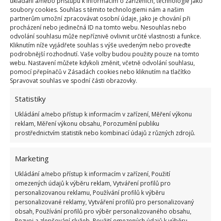
ukládání a/nebo přístupu k informacím o zařízeních, technologie jako
Profylaktický postřik v únoru se provádí 5–7%
soubory cookies. Souhlas s těmito technologiemi nám a našim
roztokem močoviny. To znamená, že na každý litr
partnerům umožní zpracovávat osobní údaje, jako je chování při
procházení nebo jedinečná ID na tomto webu. Nesouhlas nebo
vody použijete 50–70 gramů močoviny; tj. na 10 litrů
odvolání souhlasu může nepříznivě ovlivnit určité vlastnosti a funkce.
dáte půl až tři čtvrtě kilogramu močoviny.
Kliknutím níže vyjádřete souhlas s výše uvedeným nebo proveďte
podrobnější rozhodnutí. Vaše volby budou použity pouze na tomto
Postřikujte v zamračených dnech, kdy není
webu. Nastavení můžete kdykoli změnit, včetně odvolání souhlasu,
větrno a neprší
. Účinnou profylaxí zabráníte tomu,
pomocí přepínačů v Zásadách cookies nebo kliknutím na tlačítko
Spravovat souhlas ve spodní části obrazovky.
aby se na vašich stromech v květnu objevila
Statistiky
nebezpečná strupovitost. Při práci s močovinou
použijte ochranné brýle a rukavice, popřípadě
Ukládání a/nebo přístup k informacím v zařízení, Měření výkonu
reklam, Měření výkonu obsahu, Porozumění publiku
roušku.
prostřednictvím statistik nebo kombinací údajů z různých zdrojů.
Marketing
Ukládání a/nebo přístup k informacím v zařízení, Použití
omezených údajů k výběru reklam, Vytváření profilů pro
personalizovanou reklamu, Používání profilů k výběru
personalizované reklamy, Vytváření profilů pro personalizovaný
obsah, Používání profilů pro výběr personalizovaného obsahu,
Rozvoj a zlepšování služeb, Použití omezených údajů k výběru