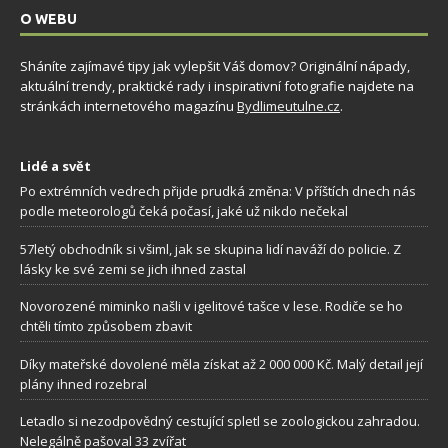
O WEBU
Sháníte zajímavé tipy jak vylepšit Váš domov? Originální nápady,
aktuální trendy, praktické rady i inspirativní fotografie najdete na
stránkách internetového magazínu
Bydlimeutulne.cz
.
Lidé a svět
Po extrémních vedrech přijde prudká změna: V příštích dnech nás
podle meteorologů čeká počasí, jaké už nikdo nečekal
57letý obchodník si všiml, jak se skupina lidí naváží do policie. Z
lásky ke své zemi se jich ihned zastal
Novorozené miminko našli v igelitové tašce v lese. Rodiče se ho
chtěli tímto způsobem zbavit
Díky mateřské dovolené měla získat až 2 000 000 Kč. Malý detail její
plány ihned rozebral
Letadlo si nezodpovědný cestující spletl se zoologickou zahradou.
Nelegálně pašoval 33 zvířat