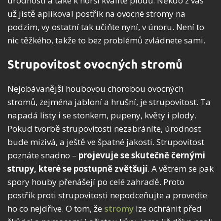
úrodnosti a také k horší kvalitě plodů. Někdo z vás
už jistě aplikoval postřik na ovocné stromy na
podzim, vy ostatní tak učiňte nyní, v únoru. Není to
nic těžkého, takže to bez problémů zvládnete sami.
Strupovitost ovocných stromů
Nejobávanější houbovou chorobou ovocných
stromů, zejména jabloní a hrušní, je strupovitost. Ta
napadá listy i se stonkem, pupeny, květy i plody.
Pokud tvorbě strupovitosti nezabráníte, úrodnost
bude mizivá, a ještě ve špatné jakosti. Strupovitost
poznáte snadno –
projevuje se skutečně černými
strupy, které se postupně zvětšují
. A větrem se pak
spory houby přenášejí po celé zahradě. Proto
postřik proti strupovitosti nepodceňujte a proveďte
ho co nejdříve. O tom, že
stromy
lze ochránit před