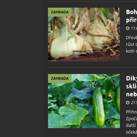
Boh
ZAHRADA
pří
17.
Dřevě
růst 
kotli
Dík
ZAHRADA
skl
neb
27.
Přihn
Zpočá
další
očeká