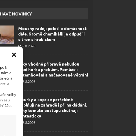
HAVÉ NOVINKY
Mouchy raději poletí o domácnost
dále. Kromě chemikálií je odpudí i
citron s hřebíčkem
8.8.2026
Díky vhodné přípravě nebudou
upu k
letní horka problém. Pomůže i
i nám a
zatemňování a načasované větrání
edinečná
8.8.2026
osti a
Vaše volby
Okurky a kopr se perfektně
uhlasu,
doplňují na zahradě i při nakládání.
ní části
Díky tomuto postupu chutnají
fantasticky
8.8.2026