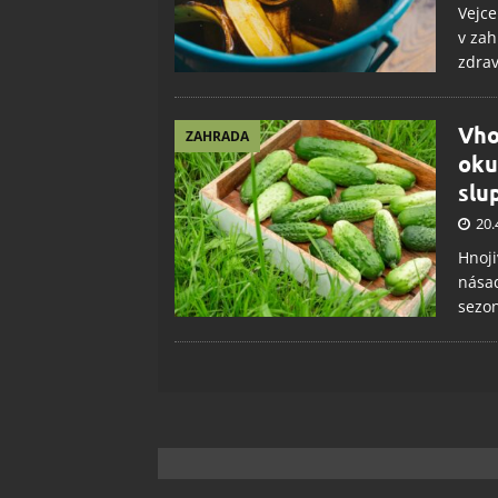
Vejce
v zah
zdrav
Vho
ZAHRADA
oku
slu
20.
Hnoji
násad
sezo