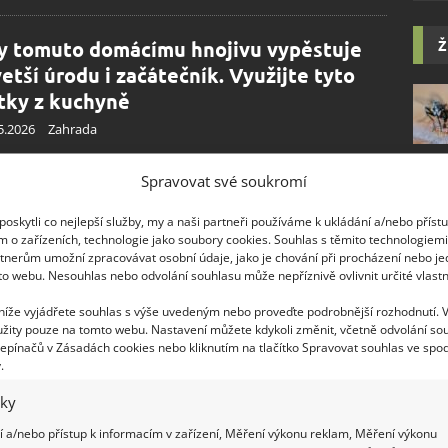
Ž
y tomuto domácímu hnojivu vypěstuje
vetší úrodu i začátečník. Využijte tyto
tky z kuchyně
5.2026
Zahrada
 okurek má být co nejvyšší. Každý zahrádkář si přeje, aby
Spravovat své soukromí
iny hodně kvetly a násada plodů trvala až do konce léta.
to ale jistou péči. Jistě chcete po celé léto sklízet plné
oskytli co nejlepší služby, my a naši partneři používáme k ukládání a/nebo příst
y
m o zařízeních, technologie jako soubory cookies. Souhlas s těmito technologiem
tnerům umožní zpracovávat osobní údaje, jako je chování při procházení nebo j
to webu. Nesouhlas nebo odvolání souhlasu může nepříznivě ovlivnit určité vlastn
o přírodní hnojivo z lesa vám zajistí
 níže vyjádřete souhlas s výše uvedeným nebo proveďte podrobnější rozhodnutí. 
atou úrodu zeleniny bez sebemenší
žity pouze na tomto webu. Nastavení můžete kdykoli změnit, včetně odvolání so
mahy
epínačů v Zásadách cookies nebo kliknutím na tlačítko Spravovat souhlas ve spod
.
5.2026
Zahrada
iky
t z bohaté úrody zeleniny je vždy obrovská, pokud se
odaří získat chutné a šťavnaté plodiny. Abyste něčeho
 a/nebo přístup k informacím v zařízení, Měření výkonu reklam, Měření výkonu
ého docílili, zkuste použít toto domácí hnojivo. Pěstování