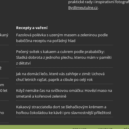
praktické rady i inspirativní fotog
Bydlimeutulne.cz
.
Recepty a vaření
ekaný
Fazolová polévka s uzeným masem a zeleninou podle
babiččina receptu na pořádný hlad
Pečený svítek s kakaem a cukrem podle prababičky:
Sladká dobrota z jednoho plechu, kterou mám v paměti
z dětství
ž
Jak na domácí lečo, které vás zahřeje v zimě: Uchová
chuť letních rajčat, paprik a cibule po celý rok
tům
0 let
Když nemáte čas na svíčkovou omáčku: Hovězí maso na
smetaně a kořenové zelenině
Kakaový stracciatella dort se šlehačkovým krémem a
 ho
hořkou čokoládou ke kávě i pro slavnostnější příležitost