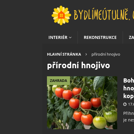
INTERIÉR
REKONSTRUKCE
Z
HLAVNÍ STRÁNKA
přírodní hnojivo
přírodní hnojivo
Boh
ZAHRADA
hnoj
kop
17.
Přihn
je ne