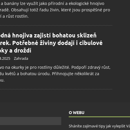
 a banány lze využít jako přírodní a ekologické hnojivo
radě. Obsahují totiž řadu živin, které jsou prospěšné pro
í a růst rostlin.
dná hnojiva zajistí bohatou sklizeň
rek. Potřebné živiny dodají i cibulové
pky a droždí
4.2025
Zahrada
vo na okurky je pro rostliny důležité. Podpoří zdravý růst,
u květů a bohatou úrodu. Přihnojujte několikrát za
nu.
O WEBU
Sháníte zajímavé tipy jak vylepšit 