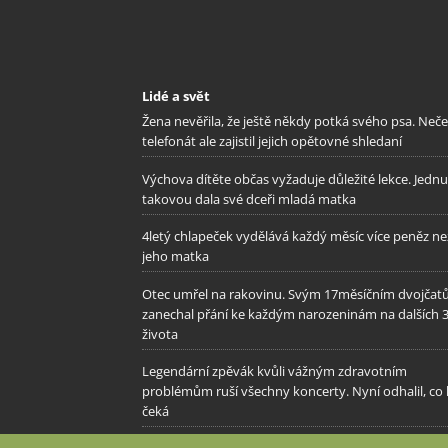
Lidé a svět
Žena nevěřila, že ještě někdy potká svého psa. Neč
telefonát ale zajistil jejich opětovné shledaní
Výchova dítěte občas vyžaduje důležité lekce. Jednu
takovou dala své dceři mladá matka
4letý chlapeček vydělává každý měsíc více peněz ne
jeho matka
Otec umřel na rakovinu. Svým 17měsíčním dvojča
zanechal přání ke každým narozeninám na dalších 3
života
Legendární zpěvák kvůli vážným zdravotním
problémům ruší všechny koncerty. Nyní odhalil, co
čeká