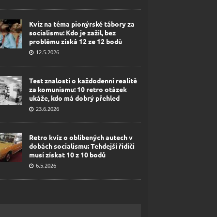
Kvíz na téma pionýrské tábory za
socialismu: Kdo je zažil, bez
problému získá 12 ze 12 bodů
12.5.2026
Test znalostí o každodenní realitě
za komunismu: 10 retro otázek
ukáže, kdo má dobrý přehled
23.6.2026
Retro kvíz o oblíbených autech v
dobách socialismu: Tehdejší řidiči
musí získat 10 z 10 bodů
6.5.2026