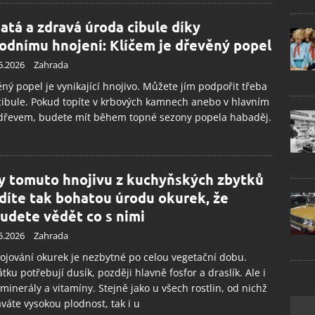
atá a zdravá úroda cibule díky
rodnímu hnojení: Klíčem je dřevěný popel
6.2026
Zahrada
ný popel je vynikající hnojivo. Můžete jím podpořit třeba
cibule. Pokud topíte v krbových kamnech anebo v hlavním
 dřevem, budete mít během topné sezony popela habaděj.
y tomuto hnojivu z kuchyňských zbytků
idíte tak bohatou úrodu okurek, že
udete vědět co s nimi
5.2026
Zahrada
ojování okurek je nezbytné po celou vegetační dobu.
tku potřebují dusík, později hlavně fosfor a draslík. Ale i
 minerály a vitamíny. Stejně jako u všech rostlin, od nichž
váte vysokou plodnost, tak i u