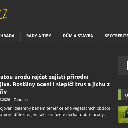
AHRADA
RADY A TIPY
DŮM A STAVBA
SPOTŘEBIT
atou úrodu rajčat zajistí přírodní
iva. Rostliny ocení i slepičí trus a jíchu z
řiv
O
6.2026
Zahrada
ojování zeleniny během téměř celého vegetačních období
smírně důležité. Jen tak se můžete dočkat dobré úrody.