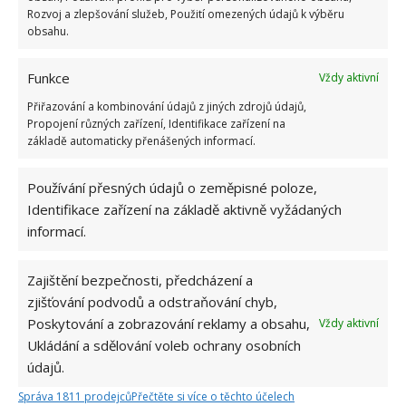
Rozvoj a zlepšování služeb, Použití omezených údajů k výběru
obsahu.
Funkce
Vždy aktivní
Přiřazování a kombinování údajů z jiných zdrojů údajů,
Propojení různých zařízení, Identifikace zařízení na
základě automaticky přenášených informací.
Používání přesných údajů o zeměpisné poloze,
CIBULE
DŘEVĚNÝ POPEL
PŘÍRODNÍ HNOJIVO
Identifikace zařízení na základě aktivně vyžádaných
informací.
Přidejte svůj názor
Zajištění bezpečnosti, předcházení a
KOMENTOVAT
zjišťování podvodů a odstraňování chyb,
Poskytování a zobrazování reklamy a obsahu,
Vždy aktivní
Ukládání a sdělování voleb ochrany osobních
Hana Musilová
údajů.
Do redakce Bydlimeutulne.cz se
Správa 1811 prodejců
Přečtěte si více o těchto účelech
přidala během svých studií a práce