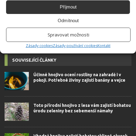
redaktorky ji tak nadchla, že se
Příjmout
rozhodla zůstat. Její v...
[Více o
autorovi]
Odmítnout
Spravovat možnosti
Zásady cookies
Zásady používání cookies
Kontakt
SOUVISEJÍCÍ ČLÁNKY
Účinné hnojivo ocení rostliny na zahradě i v
pokoji. Potřebné živiny zajistí banány a vejce
Toto přírodní hnojivo z lesa vám zajistí bohatou
úrodu zeleniny bez sebemenší námahy