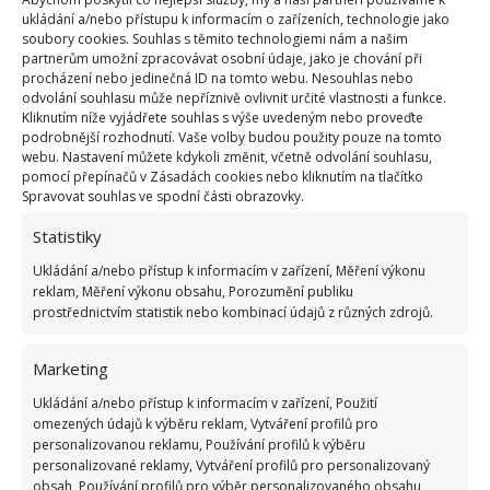
jehličnany, rododendrony, azalky, vřesy a vřesovce,
ukládání a/nebo přístupu k informacím o zařízeních, technologie jako
borůvky, pomněnky a konvalinky, lilie, hortenzie,
soubory cookies. Souhlas s těmito technologiemi nám a našim
partnerům umožní zpracovávat osobní údaje, jako je chování při
chryzantémy, chrpy a z keřů třeba vilíny a zimolezy.
procházení nebo jedinečná ID na tomto webu. Nesouhlas nebo
Dřevěný popel má totiž pH až 12
, kdežto
odvolání souhlasu může nepříznivě ovlivnit určité vlastnosti a funkce.
Kliknutím níže vyjádřete souhlas s výše uvedeným nebo proveďte
kyselomilné rostliny potřebují půdní chemickou
podrobnější rozhodnutí. Vaše volby budou použity pouze na tomto
reakci nižší než 6,5. Na BydlímeÚtulně jsme také
webu. Nastavení můžete kdykoli změnit, včetně odvolání souhlasu,
pomocí přepínačů v Zásadách cookies nebo kliknutím na tlačítko
napsali, jak, čím a kdy byste měli
přihnojovat
Spravovat souhlas ve spodní části obrazovky.
česnek
.
Statistiky
Zdroje:
TheGuardian
,
TheSpruce
Ukládání a/nebo přístup k informacím v zařízení, Měření výkonu
reklam, Měření výkonu obsahu, Porozumění publiku
prostřednictvím statistik nebo kombinací údajů z různých zdrojů.
Marketing
Ukládání a/nebo přístup k informacím v zařízení, Použití
omezených údajů k výběru reklam, Vytváření profilů pro
personalizovanou reklamu, Používání profilů k výběru
personalizované reklamy, Vytváření profilů pro personalizovaný
obsah, Používání profilů pro výběr personalizovaného obsahu,