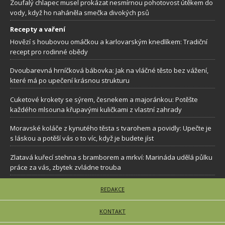
Zoufalý chlapec musel prokázat nesmírnou pohotovost útěkem do
vody, když ho naháněla smečka divokých psů
Recepty a vaření
Hovězí s houbovou omáčkou a karlovarským knedlíkem: Tradiční
recept pro rodinné obědy
Dvoubarevná hrníčková bábovka: Jak na vláčné těsto bez vážení,
které má po upečení krásnou strukturu
Cuketové krokety se sýrem, česnekem a majoránkou: Potěšte
každého mlsouna křupavými kuličkami z vlastní zahrady
Moravské koláče z kynutého těsta s tvarohem a povidly: Upečte je
s láskou a potěší vás o to víc, když je budete jíst
Zlatavá kuřecí stehna s bramborem a mrkví: Marináda udělá půlku
práce za vás, zbytek zvládne trouba
REDAKCE
KONTAKT