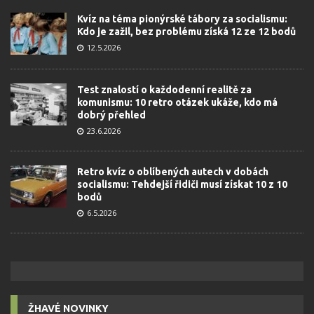
Kvíz na téma pionýrské tábory za socialismu:
Kdo je zažil, bez problému získá 12 ze 12 bodů
12.5.2026
Test znalostí o každodenní realitě za
komunismu: 10 retro otázek ukáže, kdo má
dobrý přehled
23.6.2026
Retro kvíz o oblíbených autech v dobách
socialismu: Tehdejší řidiči musí získat 10 z 10
bodů
6.5.2026
ŽHAVÉ NOVINKY