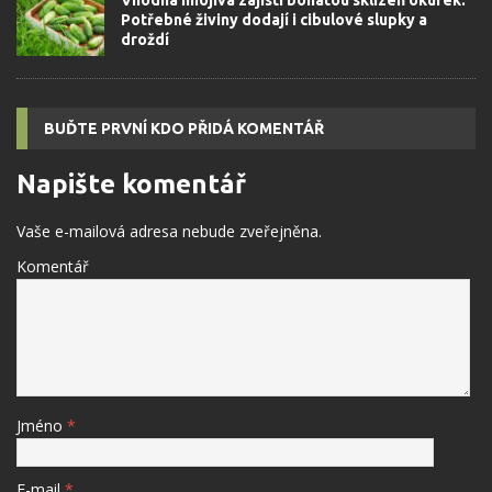
Vhodná hnojiva zajistí bohatou sklizeň okurek.
Potřebné živiny dodají i cibulové slupky a
droždí
BUĎTE PRVNÍ KDO PŘIDÁ KOMENTÁŘ
Napište komentář
Vaše e-mailová adresa nebude zveřejněna.
Komentář
Jméno
*
E-mail
*