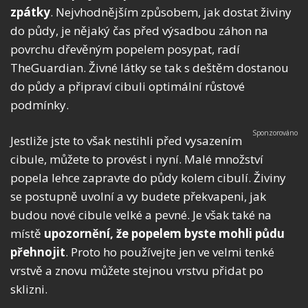
zpátky
. Nejvhodnějším způsobem, jak dostat živiny
do půdy, je nějaký čas před výsadbou záhon na
povrchu dřevěným popelem posypat, radí
TheGuardian. Živné látky se tak s deštěm dostanou
do půdy a připraví cibuli optimální růstové
podmínky.
Jestliže jste to však nestihli před vysazením
cibule, můžete to provést i nyní. Malé množství
popela lehce zapravte do půdy kolem cibulí. Živiny
se postupně uvolní a vy budete překvapeni, jak
budou nové cibule velké a pevné. Je však také na
místě
upozornění, že popelem byste mohli půdu
přehnojit
. Proto ho používejte jen ve velmi tenké
vrstvě a znovu můžete stejnou vrstvu přidat po
sklizni.