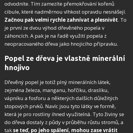
odvodníte. Tím zamezíte přemokřování kořenů
cibule, které nadměrnou vlhkost opravdu nesnášejí.
Začnou pak velmi rychle zahnívat a plesnivět
. To
je první ze dvou výhod dřevěného popela v
záhoncích. A pak je na řadě využití popela z
neopracovaného dřeva jako hnojicího přípravku.
Popel ze dřeva je vlastně minerální
hnojivo
Dřevěný popel je totiž plný minerálních látek,
zejména železa, manganu, hořčíku, draslíku,
vápníku a fosforu a některých dalších důležitých
stopových prvků. Navíc jsou tyto látky ve formě,
která je pro rostliny ihned využitelná. Tyto živiny se
do dřeva dostaly z půdy v průběhu růstu stromů, a
tak
se teď, po jeho spálení, mohou zase vrátit