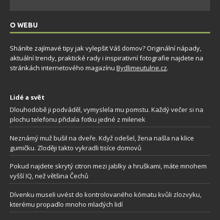
O WEBU
Sháníte zajímavé tipy jak vylepšit Váš domov? Originální nápady,
aktuální trendy, praktické rady i inspirativní fotografie najdete na
stránkách internetového magazínu
Bydlimeutulne.cz
.
Lidé a svět
Dlouhodobě ji podváděl, vymyslela mu pomstu. Každý večer si na
plochu telefonu přidala fotku jedné z milenek
Neznámý muž bušil na dveře. Když odešel, žena našla na klice
gumičku. Zloději takto vykradli tisíce domovů
Pokud najdete skrytý citron mezi jablky a hruškami, máte mnohem
vyšší IQ, než většina Čechů
Dívenku museli uvést do kontrolovaného kómatu kvůli zlozvyku,
kterému propadlo mnoho mladých lidí