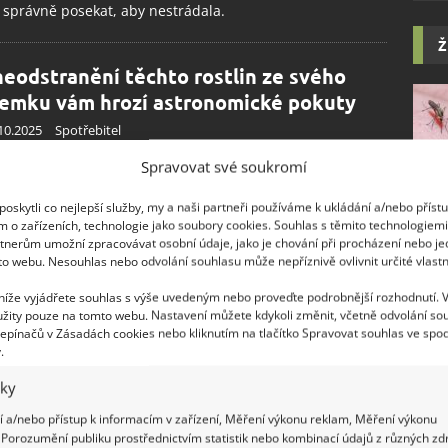
 správně posekat, aby nestrádala.
Ž
neodstranění těchto rostlin ze svého
emku vám hrozí astronomické pokuty
10.2025
Spotřebitel
vník velkolepý a řadu dalších invazivních nepůvodních
Spravovat své soukromí
lů musí majitelé pozemků účinně likvidovat. Jinak jim
 velmi vysoké pokuty. Bolševník velkolepý (Heracleum
oskytli co nejlepší služby, my a naši partneři používáme k ukládání a/nebo příst
m o zařízeních, technologie jako soubory cookies. Souhlas s těmito technologiem
gazzianum) je zařazen mezi plevelné invazivní rostliny,
tnerům umožní zpracovávat osobní údaje, jako je chování při procházení nebo j
 ohrožují jak životní prostředí, tak
to webu. Nesouhlas nebo odvolání souhlasu může nepříznivě ovlivnit určité vlastn
 níže vyjádřete souhlas s výše uvedeným nebo proveďte podrobnější rozhodnutí. 
ekanou trávu už nikdy nevyhazujte do
žity pouze na tomto webu. Nastavení můžete kdykoli změnit, včetně odvolání so
epínačů v Zásadách cookies nebo kliknutím na tlačítko Spravovat souhlas ve spod
elnice. Využijte ji jako hnojivo a kvalitní
.
post,
iky
9.2025
Zahrada
 a/nebo přístup k informacím v zařízení, Měření výkonu reklam, Měření výkonu
šti obvykle nerostou jen houby, ale v létě také trávník.
Porozumění publiku prostřednictvím statistik nebo kombinací údajů z různých zdr
te jeho sekání jako otročinu a využijte získaný materiál