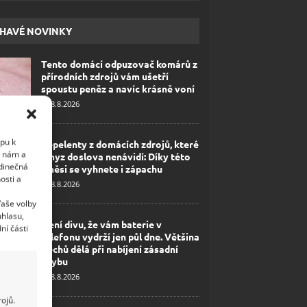
HAVÉ NOVINKY
Tento domácí odpuzovač komárů z
přírodních zdrojů vám ušetří
spoustu peněz a navíc krásně voní
8.8.2026
upu k
Repelenty z domácích zdrojů, které
i nám a
hmyz doslova nenávidí: Díky této
edinečná
směsi se vyhnete i zápachu
osti a
8.8.2026
Vaše volby
uhlasu,
Není divu, že vám baterie v
ní části
telefonu vydrží jen půl dne. Většina
Čechů dělá při nabíjení zásadní
chybu
8.8.2026
ojů.