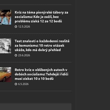
Kvíz na téma pionýrské tábory za
socialismu: Kdo je zažil, bez
problému získá 12 ze 12 bodů
12.5.2026
Test znalostí o každodenní realitě
za komunismu: 10 retro otázek
ukáže, kdo má dobrý přehled
23.6.2026
Retro kvíz o oblíbených autech v
dobách socialismu: Tehdejší řidiči
musí získat 10 z 10 bodů
6.5.2026