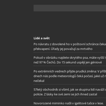
Lidé a svět
Po návratu z dovolené ho v poštovní schránce čeka
překvapení. Úřady jej považují za mrtvého
Pokud v obrázku najdete skrytého psa, máte vyšší 
než 97 % Čechů. Do 15 sekund uspějí jen géniové
Po extrémních vedrech přijde prudká změna: V příš
dnech nás podle meteorologů čeká počasí, jaké už 
nečekal
57letý obchodník si všiml, jak se skupina lidí naváží
policie. Z lásky ke své zemi se jich ihned zastal
Novorozené miminko našli v igelitové tašce v lese.