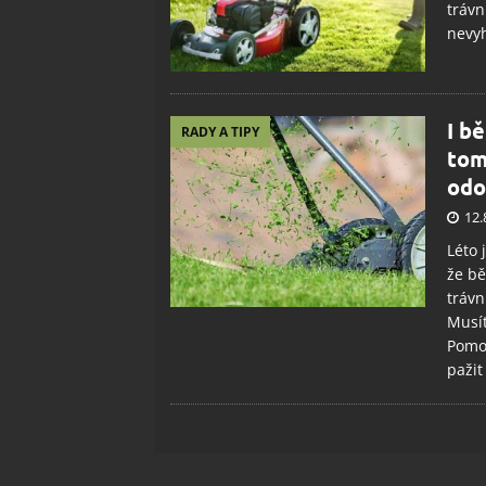
trávn
nevy
I b
RADY A TIPY
tom
odo
12.
Léto 
že bě
trávn
Musít
Pomoc
pažit