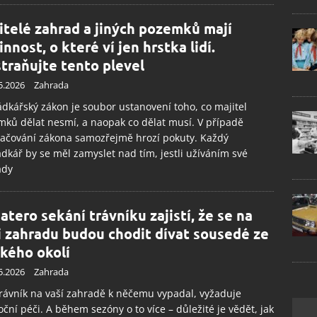
itelé zahrad a jiných pozemků mají
nnost, o které ví jen hrstka lidí.
traňujte tento plevel
5.2026
Zahrada
dkářský zákon je soubor ustanovení toho, co majitel
ků dělat nesmí, a naopak co dělat musí. V případě
ačování zákona samozřejmě hrozí pokuty. Každý
dkář by se měl zamyslet nad tím, jestli užíváním své
ady
atero sekání trávníku zajistí, že se na
i zahradu budou chodit dívat sousedé ze
okého okolí
5.2026
Zahrada
rávník na vaší zahradě k něčemu vypadal, vyžaduje
oční péči. A během sezóny o to více – důležité je vědět, jak