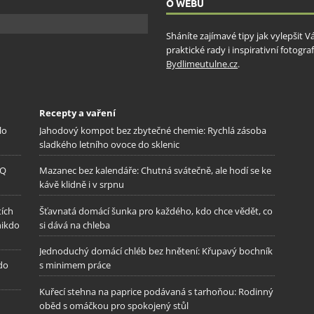
O WEBU
Sháníte zajímavé tipy jak vylepšit 
praktické rady i inspirativní fotog
Bydlimeutulne.cz
.
Recepty a vaření
lo
Jahodový kompot bez zbytečné chemie: Rychlá zásoba
sladkého letního ovoce do sklenic
IQ
Mazanec bez kalendáře: Chutná svátečně, ale hodí se ke
kávě klidně i v srpnu
tích
Šťavnatá domácí šunka pro každého, kdo chce vědět, co
nikdo
si dává na chleba
Jednoduchý domácí chléb bez hnětení: Křupavý bochník
 do
s minimem práce
Kuřecí stehna na paprice podávaná s tarhoňou: Rodinný
oběd s omáčkou pro spokojený stůl