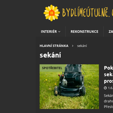
INTERIÉR
REKONSTRUKCE
Z
HLAVNÍ STRÁNKA
sekání
sekání
Pok
SPOTŘEBITEL
sek
pro
1.6
Sekán
draho
Přest