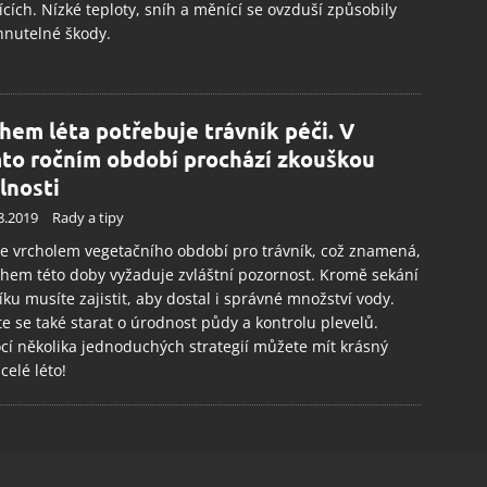
ících. Nízké teploty, sníh a měnící se ovzduší způsobily
hnutelné škody.
ěhem léta potřebuje trávník péči. V
to ročním období prochází zkouškou
lnosti
8.2019
Rady a tipy
je vrcholem vegetačního období pro trávník, což znamená,
hem této doby vyžaduje zvláštní pozornost. Kromě sekání
íku musíte zajistit, aby dostal i správné množství vody.
e se také starat o úrodnost půdy a kontrolu plevelů.
í několika jednoduchých strategií můžete mít krásný
 celé léto!