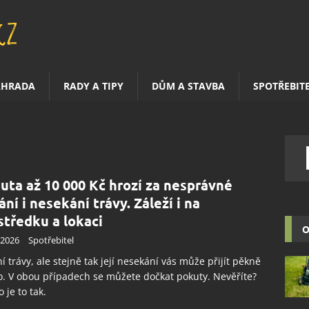
AHRADA
RADY A TIPY
DŮM A STAVBA
SPOTŘEBIT
uta až 10 000 Kč hrozí za nesprávné
ání i nesekání trávy. Záleží i na
středku a lokaci
O
.2026
Spotřebitel
í trávy, ale stejně tak její nesekání vás může přijít pěkně
. V obou případech se můžete dočkat pokuty. Nevěříte?
o je to tak.