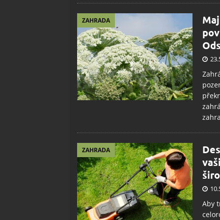
Maj
ZAHRADA
povi
Ods
23.
Zahrá
pozem
překr
zahrá
zahr
Des
ZAHRADA
vaš
šir
10.
Aby t
celor