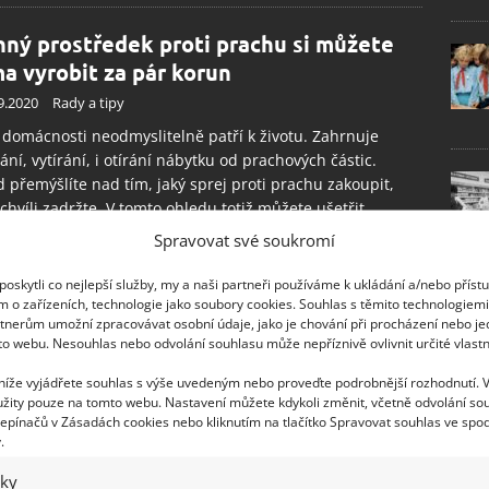
nný prostředek proti prachu si můžete
a vyrobit za pár korun
9.2020
Rady a tipy
 domácnosti neodmyslitelně patří k životu. Zahrnuje
ání, vytírání, i otírání nábytku od prachových částic.
 přemýšlíte nad tím, jaký sprej proti prachu zakoupit,
 chvíli zadržte. V tomto ohledu totiž můžete ušetřit
ou tu korunu navíc. Přinášíme vám velice jednoduchý a
Spravovat své soukromí
ě účinný recept na sprej domácí, který očistí povrch
ku stejně dobře, jako kupované produkty.
oskytli co nejlepší služby, my a naši partneři používáme k ukládání a/nebo příst
m o zařízeních, technologie jako soubory cookies. Souhlas s těmito technologiem
tnerům umožní zpracovávat osobní údaje, jako je chování při procházení nebo j
to webu. Nesouhlas nebo odvolání souhlasu může nepříznivě ovlivnit určité vlastn
 níže vyjádřete souhlas s výše uvedeným nebo proveďte podrobnější rozhodnutí. 
žity pouze na tomto webu. Nastavení můžete kdykoli změnit, včetně odvolání so
epínačů v Zásadách cookies nebo kliknutím na tlačítko Spravovat souhlas ve spod
.
iky