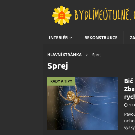
INTERIÉR
REKONSTRUKCE
Z
HLAVNÍ STRÁNKA
Sprej
Sprej
Bič
RADY A TIPY
Zba
ryc
17.
Pavou
nohou
vysky