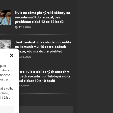
Kvíz na téma pionýrské tábory za
socialismu: Kdo je zažil, bez
problému získá 12 ze 12 bodů
12.5.2026
Test znalostí o každodenní realitě
za komunismu: 10 retro otázek
ukáže, kdo má dobrý přehled
23.6.2026
upu k
i nám a
Retro kvíz o oblíbených autech v
edinečná
dobách socialismu: Tehdejší řidiči
osti a
musí získat 10 z 10 bodů
6.5.2026
Vaše volby
uhlasu,
ní části