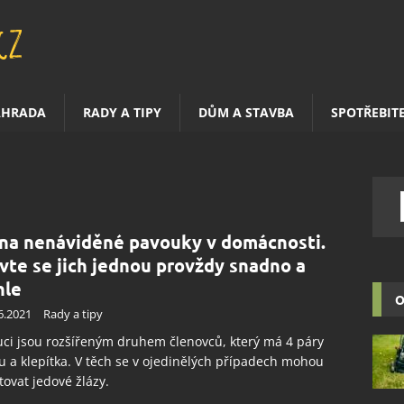
AHRADA
RADY A TIPY
DŮM A STAVBA
SPOTŘEBIT
 na nenáviděné pavouky v domácnosti.
vte se jich jednou provždy snadno a
hle
O
6.2021
Rady a tipy
ci jsou rozšířeným druhem členovců, který má 4 páry
 a klepítka. V těch se v ojedinělých případech mohou
tovat jedové žlázy.