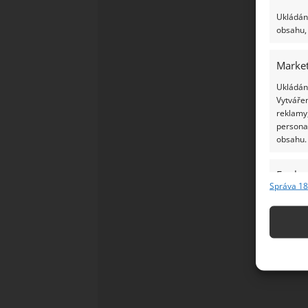
Ukládání
obsahu, 
Market
Ukládání
Vytvářen
reklamy,
persona
obsahu.
Funkc
Správa 18
Přiřazov
Identifi
Použív
základ
Zajišt