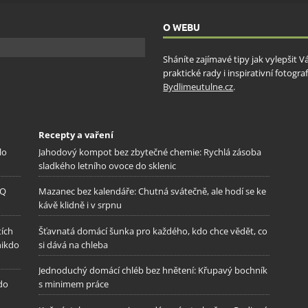
ňování chyb, Poskytování a zobrazování reklamy a obsahu,
Vžd
ní a sdělování voleb ochrany osobních údajů.
O WEBU
Sháníte zajímavé tipy jak vylepšit 
praktické rady i inspirativní fotog
Bydlimeutulne.cz
.
Recepty a vaření
lo
Jahodový kompot bez zbytečné chemie: Rychlá zásoba
sladkého letního ovoce do sklenic
IQ
Mazanec bez kalendáře: Chutná svátečně, ale hodí se ke
kávě klidně i v srpnu
tích
Šťavnatá domácí šunka pro každého, kdo chce vědět, co
nikdo
si dává na chleba
Jednoduchý domácí chléb bez hnětení: Křupavý bochník
 do
s minimem práce