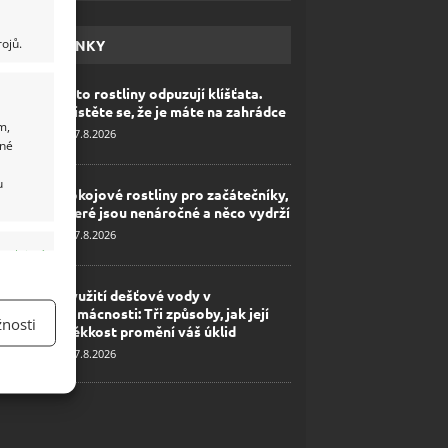
ojů.
HAVÉ NOVINKY
Tyto rostliny odpuzují klíšťata.
Ujistěte se, že je máte na zahrádce
m,
7.8.2026
ané
u
Pokojové rostliny pro začátečníky,
které jsou nenáročné a něco vydrží
7.8.2026
y aktivní
Využití dešťové vody v
domácnosti: Tři způsoby, jak její
nosti
měkkost promění váš úklid
7.8.2026