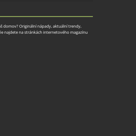
y aktivní
Váš domov? Originální nápady, aktuální trendy,
rafie najdete na stránkách internetového magazínu