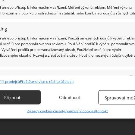
 a/nebo přístup k informacím v zařízení, Měření výkonu reklam, Měření výkonu
Porozumění publiku prostřednictvím statistik nebo kombinací údajů z různých zdr
Ž
ing
 a/nebo přístup k informacím v zařízení, Použití omezených údajů k výběru rekla
í profilů pro personalizovanou reklamu, Používání profilů k výběru personalizov
 Vytváření profilů pro personalizovaný obsah, Používání profilů pro výběr
lizovaného obsahu, Rozvoj a zlepšování služeb, Použití omezených údajů k výběr
e
Vžd
11 prodejců
Přečtěte si více o těchto účelech
ání a kombinování údajů z jiných zdrojů údajů, Propojení různých zařízení,
kace zařízení na základě automaticky přenášených informací.
Spravovat mož
Příjmout
Odmítnout
ání přesných údajů o zeměpisné poloze, Identifikace zařízení na
Zásady cookies
Zásady používání cookies
Kontakt
ě aktivně vyžádaných informací.
ění bezpečnosti, předcházení a zjišťování podvodů a