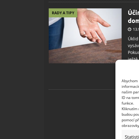
Úči
RADY A TIPY
dom
13.
Úklid
vysáv
Pokud
ještě
nějak
hlavn
nábyt
Abychom p
informací
našim par
ID na tom
funkce.
Kliknutím
budou pou
pomocí př
obrazovky
Statist