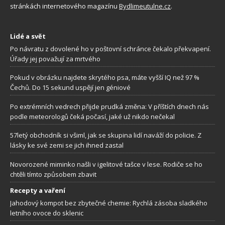
stránkách internetového magazínu
Bydlimeutulne.cz
.
Lidé a svět
Po návratu z dovolené ho v poštovní schránce čekalo překvapení.
Úřady jej považují za mrtvého
Pokud v obrázku najdete skrytého psa, máte vyšší IQ než 97 %
Čechů. Do 15 sekund uspějí jen géniové
Po extrémních vedrech přijde prudká změna: V příštích dnech nás
podle meteorologů čeká počasí, jaké už nikdo nečekal
57letý obchodník si všiml, jak se skupina lidí naváží do policie. Z
lásky ke své zemi se jich ihned zastal
Novorozené miminko našli v igelitové tašce v lese. Rodiče se ho
chtěli tímto způsobem zbavit
Recepty a vaření
Jahodový kompot bez zbytečné chemie: Rychlá zásoba sladkého
letního ovoce do sklenic