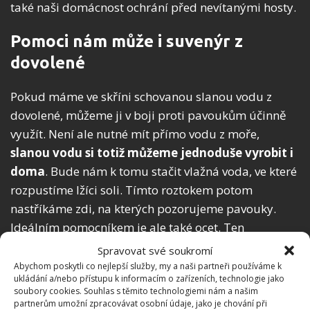
také naši domácnost ochrání před nevítanými hosty.
Pomoci nám může i suvenýr z
dovolené
Pokud máme ve skříni schovanou slanou vodu z
dovolené, můžeme ji v boji proti pavoukům účinně
využít. Není ale nutné mít přímo vodu z moře,
slanou vodu si totiž můžeme jednoduše vyrobit i
doma
. Bude nám k tomu stačit vlažná voda, ve které
rozpustíme lžíci soli. Tímto roztokem potom
nastříkáme zdi, na kterých pozorujeme pavouky.
Ideálním pomocníkem je ale také ocet. Ten
smícháme s vodou a tímto roztokem v rozprašovači
Spravovat své soukromí
postříkáme rohy každého pokoje.
Abychom poskytli co nejlepší služby, my a naši partneři používáme k
ukládání a/nebo přístupu k informacím o zařízeních, technologie jako
soubory cookies. Souhlas s těmito technologiemi nám a našim
partnerům umožní zpracovávat osobní údaje, jako je chování při