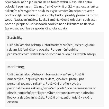
procházení nebo jedinečná ID na tomto webu. Nesouhlas nebo
odvolání souhlasu může nepříznivě ovlivnit určité vlastnosti a funkce.
Kliknutím níže vyjádřete souhlas s výše uvedeným nebo proveďte
podrobnější rozhodnutí. Vaše volby budou použity pouze na tomto
webu. Nastavení můžete kdykoli změnit, včetně odvolání souhlasu,
pomocí přepínačů v Zásadách cookies nebo kliknutím na tlačítko
Spravovat souhlas ve spodní části obrazovky.
Statistiky
Ukládání a/nebo přístup k informacím v zařízení, Měření výkonu
reklam, Měření výkonu obsahu, Porozumění publiku
prostřednictvím statistik nebo kombinací údajů z různých zdrojů.
Fotografie: Pexels
Marketing
Další velmi aromatickou vůní, která pavouky přímo
Ukládání a/nebo přístup k informacím v zařízení, Použití
omezených údajů k výběru reklam, Vytváření profilů pro
odpuzuje, je vůně citrusů. Na to můžeme použít
personalizovanou reklamu, Používání profilů k výběru
éterický olej nebo přímo slupky z jednotlivých druhů
personalizované reklamy, Vytváření profilů pro personalizovaný
ovoce. Mohou nám posloužit
grepy, pomeranče,
obsah, Používání profilů pro výběr personalizovaného obsahu,
Rozvoj a zlepšování služeb, Použití omezených údajů k výběru
ale největší efekt budou mít citróny
. Jednoduše
obsahu.
stačí vzít slupku z citronu a potřít s ní podlahu, rámy