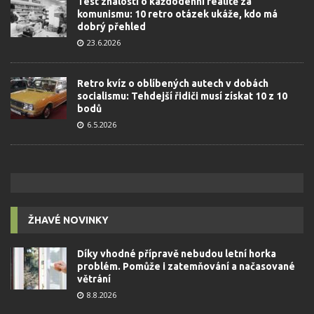
Test znalostí o každodenní realitě za
komunismu: 10 retro otázek ukáže, kdo má
dobrý přehled
23.6.2026
Retro kvíz o oblíbených autech v dobách
socialismu: Tehdejší řidiči musí získat 10 z 10
bodů
6.5.2026
ŽHAVÉ NOVINKY
Díky vhodné přípravě nebudou letní horka
problém. Pomůže i zatemňování a načasované
větrání
8.8.2026