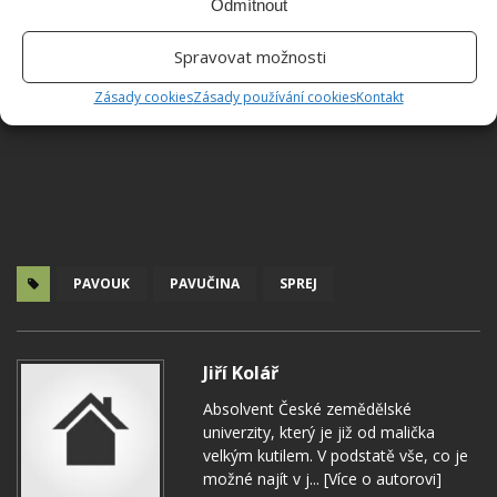
Odmítnout
Spravovat možnosti
Zásady cookies
Zásady používání cookies
Kontakt
PAVOUK
PAVUČINA
SPREJ
Jiří Kolář
Absolvent České zemědělské
univerzity, který je již od malička
velkým kutilem. V podstatě vše, co je
možné najít v j...
[Více o autorovi]