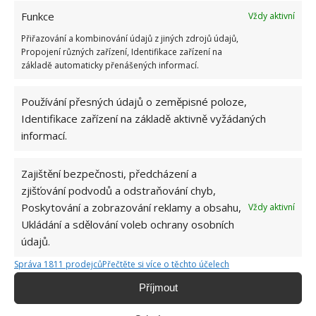
oken a dveří. Můžeme je ale také použít na leštění
Funkce
Vždy aktivní
nábytku. Odpudí to nejen pavouky, ale také
Přiřazování a kombinování údajů z jiných zdrojů údajů,
nepříjemné komáry.
Propojení různých zařízení, Identifikace zařízení na
základě automaticky přenášených informací.
Využít ale můžeme i kokosový olej. Ten stačí smíchat
s vodou v poměru 1 díl oleje a 2 díly vody. Takto
Používání přesných údajů o zeměpisné poloze,
Identifikace zařízení na základě aktivně vyžádaných
připraveným roztokem nastříkáme povrch
y, kde
informací.
najdeme pavouka nebo kde si myslíme, že by se
pavouk mohl vyskytovat.
Zajištění bezpečnosti, předcházení a
zjišťování podvodů a odstraňování chyb,
Zdroj:
Countryliving
Poskytování a zobrazování reklamy a obsahu,
Vždy aktivní
Ukládání a sdělování voleb ochrany osobních
údajů.
Správa 1811 prodejců
Přečtěte si více o těchto účelech
Příjmout