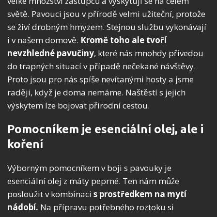
velké množství zástupců a vyskytují se na celém
světě.
Pavouci jsou v přírodě velmi užiteční, protože
se živí drobným hmyzem. Stejnou službu vykonávají
i v našem domově.
Kromě toho ale tvoří
nevzhledné pavučiny
, které nás mnohdy přivedou
do trapných situací v případě nečekané návštěvy.
Proto jsou pro nás spíše nevítanými hosty a jsme
raději, když je doma nemáme. Naštěstí s jejich
výskytem lze bojovat přírodní cestou.
Pomocníkem je esenciální olej, ale i
koření
Výborným pomocníkem v boji s pavouky je
esenciální olej z máty peprné. Ten nám může
posloužit v kombinaci
s prostředkem na mytí
nádobí.
Na přípravu potřebného roztoku si