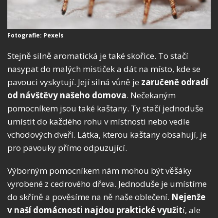
Fotografie: Pexels
Stejně silně aromatická je také skořice. To stačí
nasypat do malých mističek a dát na místo, kde se
pavouci vyskytují. Její silná vůně je
zaručeně odradí
od návštěvy našeho domova
. Nečekaným
pomocníkem jsou také kaštany. Ty stačí jednoduše
umístit do každého rohu v místnosti nebo vedle
vchodových dveří. Látka, kterou kaštany obsahují, je
pro pavouky přímo odpuzující.
Výborným pomocníkem nám mohou být věšáky
vyrobené z cedrového dřeva. Jednoduše je umístíme
do skříně a pověsíme na ně naše oblečení.
Nejenže
v naší domácnosti najdou praktické využit
í, ale