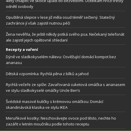
4letý chlapec ve školce upadl do bezvědomí. Učitelkám hrozí tresty
odnětí svobody
Opuštěná slepice v lese již měla osud téměř sečtený. Statečný
zachránce jí však zajistil nutnou péči
Žena nevěřila, že ještě někdy potká svého psa. Nečekaný telefonát
ale zajistil jejich opětovné shledaní
Recepty a vaření
Dýně ve sladkokyselém nálevu: Osvěžující domácí kompot bez
ananasu
Dětská vzpomínka: Rychlá pěna z bílků a jahod
Rychlá večeře ze spíže: Zavařovaná cuketová omáčka s ananasem
ve stylu sladkokyselé omáčky Uncle Ben’s
Švédské masové kuličky s krémovou omáčkou: Domácí
skandinávská klasika ve stylu IKEA
Meruňkové kostky: Neschovávejte ovoce pod těsto, nechte ho
zazářit v letním moučníku podle tohoto receptu