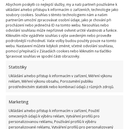
Abychom poskytli co nejlepší služby, my a naši partneři používáme k
ukládání a/nebo přístupu k informacím o zařízeních, technologie jako
soubory cookies. Souhlas s těmito technologiemi nám a našim
partnerům umožní zpracovávat osobní údaje, jako je chování při
procházení nebo jedinečná ID na tomto webu. Nesouhlas nebo
odvolání souhlasu může nepříznivě ovlivnit určité vlastnosti a funkce.
Kliknutím níže vyjádřete souhlas s výše uvedeným nebo proveďte
podrobnější rozhodnutí. Vaše volby budou použity pouze na tomto
webu. Nastavení můžete kdykoli změnit, včetně odvolání souhlasu,
pomocí přepínačů v Zásadách cookies nebo kliknutím na tlačítko
Spravovat souhlas ve spodní části obrazovky.
Statistiky
Ukládání a/nebo přístup k informacím v zařízení, Měření výkonu
reklam, Měření výkonu obsahu, Porozumění publiku
prostřednictvím statistik nebo kombinací údajů z různých zdrojů.
Marketing
Ukládání a/nebo přístup k informacím v zařízení, Použití
omezených údajů k výběru reklam, Vytváření profilů pro
personalizovanou reklamu, Používání profilů k výběru
Zdroj:
Positive Vibration
personalizované reklamy, Vytváření profilů pro personalizovaný