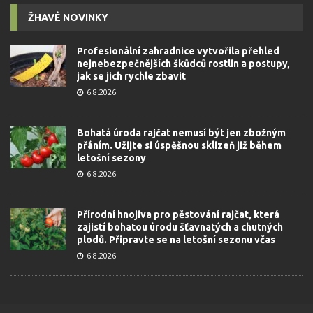
ŽHAVÉ NOVINKY
Profesionální zahradnice vytvořila přehled
nejnebezpečnějších škůdců rostlin a postupy,
jak se jich rychle zbavit
6.8.2026
Bohatá úroda rajčat nemusí být jen zbožným
přáním. Užijte si úspěšnou sklizeň již během
letošní sezony
6.8.2026
Přírodní hnojiva pro pěstování rajčat, která
zajistí bohatou úrodu šťavnatých a chutných
plodů. Připravte se na letošní sezonu včas
6.8.2026