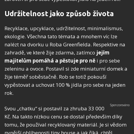
Udržitelnost jako způsob života
Recyklace, upcyklace, udržitelnost, minimalismus,
ekologie. Všechna tato témata a mnohem víc lze
nalézt na dvorku u Roba Greenfielda. Respektive na
zahradě, ve které žije zdarma, zatímco
jejím
majitelům pomáhá a pěstuje pro ně
i pro sebe
zeleninu a ovoce. Postavil si zde miniaturní domek a
žije téměř soběstačně. Rob se totiž pokouší
vypěstovat a uchovat 100 % jídla pro sebe na jeden
rok.
Svou „chatku“ si postavil za zhruba 33 000
Kč. Na takto nízkou cenu se dostal především díky
tomu, že používal recyklovaný materiál. Je si vědom
nynější oblíbenosti tiny house a jak říká, chtěl