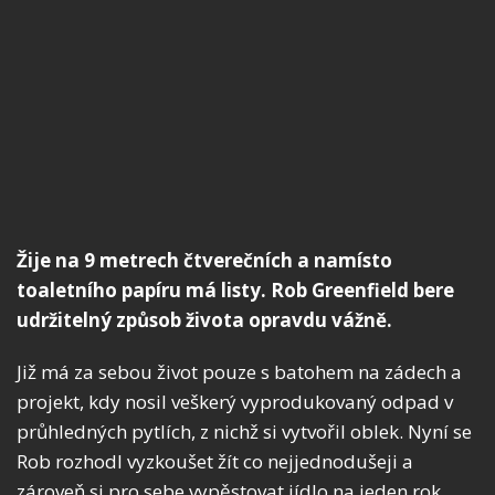
Žije na 9 metrech čtverečních a namísto
toaletního papíru má listy. Rob Greenfield bere
udržitelný způsob života opravdu vážně.
Již má za sebou život pouze s batohem na zádech a
projekt, kdy nosil veškerý vyprodukovaný odpad v
průhledných pytlích, z nichž si vytvořil oblek. Nyní se
Rob rozhodl vyzkoušet žít co nejjednodušeji a
zároveň si pro sebe vypěstovat jídlo na jeden rok.