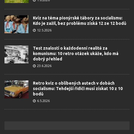
Kvíz na téma pionýrské tábory za socialismu:
Kdo je zažil, bez problému získá 12 ze 12 bodů
12.5.2026
Test znalostí o každodenní realitě za
komunismu: 10 retro otázek ukáže, kdo má
dobrý přehled
23.6.2026
Retro kvíz o oblíbených autech v dobách
socialismu: Tehdejší řidiči musí získat 10 z 10
bodů
6.5.2026