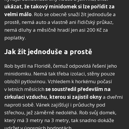
ukázat, že takový minidomek si lze pořídit za
velmi málo
. Rob se obecně snaží žít jednoduše a
prostě, nemá auto a vlastně ani řidičský průkaz,
nemá dluhy a měsíčně hradí jen asi 200 Kč za
poplatky.
Jak žít jednoduše a prostě
Rob bydlí na Floridě, čemuž odpovídá řešení jeho
minidomku. Nemá tak třeba izolaci, stěny pouze
obložil pytlovinou. Vzhledem k horkému počasí
v letních měsících
se soustředil především na
cirkulaci vzduchu, kterou si zajistil okny
a dveřmi
naproti sobě. Vánek zajišťují i průduchy pod
střechou, jež záměrně nedoléhá. Rob svůj domek,
který má 3 metry na 3 metry, tak snadno dokáže
udržet v únosných hodnotách.