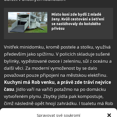
Místo koní zde bydlí 2 mladé
ženy. Kvůli cestování a šetření
se nastěhovaly do koňského
přívěsu
Vnitřek minidomku, kromě postele a stolku, využívá
především jako spižírnu. V policích skladuje sušené
bylinky, vypěstované ovoce i zeleninu, sůl z oceánu a
další věci. Za moderní vymoženost by se dalo
považovat pouze připojení na městskou elektřinu.
Kuchyni má Rob venku, a právě zde tráví nejvíce
času
. Jídlo vaří na vařiči potažmo na po domácku
vytvořeném plynu. Zbytky jídla pak kompostuje,
čímž následně opět hnojí zahrádku. I toaletu má Rob
venkovní a na mytí i pití používá dešťovou vodu.
Spravovat své soukromí