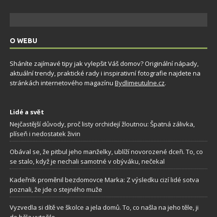
O WEBU
Sháníte zajímavé tipy jak vylepšit Váš domov? Originální nápady,
aktuální trendy, praktické rady i inspirativní fotografie najdete na
stránkách internetového magazínu
Bydlimeutulne.cz
.
Lidé a svět
Nejčastější důvody, proč listy orchidejí žloutnou: Špatná zálivka,
plíseň i nedostatek živin
Obával se, že pitbul jeho manželky, ublíží novorozené dceři. To, co
se stalo, když je nechali samotné v obýváku, nečekal
Kadeřník proměnil bezdomovce Marka: Z výsledku cizí lidé sotva
poznali, že jde o stejného muže
Vyzvedla si dítě ve školce a jela domů. To, co našla na jeho těle, ji