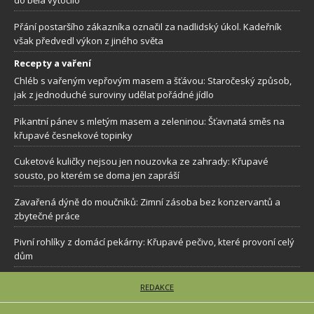
do běla vytočilo
Přání postaršího zákazníka označil za nadlidský úkol. Kadeřník
však předvedl výkon z jiného světa
Recepty a vaření
Chléb s vařeným vepřovým masem a šťávou: Staročeský způsob,
jak z jednoduché suroviny udělat pořádné jídlo
Pikantní pánev s mletým masem a zeleninou: Šťavnatá směs na
křupavé česnekové topinky
Cuketové kuličky nejsou jen nouzovka ze zahrady: Křupavé
sousto, po kterém se doma jen zapráší
Zavařená dýně do moučníků: Zimní zásoba bez konzervantů a
zbytečné práce
Pivní rohlíky z domácí pekárny: Křupavé pečivo, které provoní celý
dům
REDAKCE