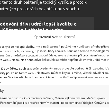
o tento druh bakterií je toxický kyslík, a proto k
avřených prostorách bez přístupu vzduchu.
adování dříví udrží lepší kvalitu a
 Klíčem je i větrání a sucho
Spravovat své soukromí
oskytli co nejlepší služby, my a naši partneři používáme k ukládání a/nebo příst
nosti
m o zařízeních, technologie jako soubory cookies. Souhlas s těmito technologiem
tnerům umožní zpracovávat osobní údaje, jako je chování při procházení nebo j
to webu. Nesouhlas nebo odvolání souhlasu může nepříznivě ovlivnit určité vlastn
ako řídký odpad použije coby hnojivo na zahradě.
 níže vyjádřete souhlas s výše uvedeným nebo proveďte podrobnější rozhodnutí. 
dnější, ale na druhou stranu se
ušetří hromada
žity pouze na tomto webu. Nastavení můžete kdykoli změnit, včetně odvolání so
ení vlastní jímky
, na jejíž uložení konkrétně John
epínačů v Zásadách cookies nebo kliknutím na tlačítko Spravovat souhlas ve spod
.
ísta. Zařízení je navíc zcela šetrné k přírodě, a
íte se odpadu z WC, získáte bioplyn a biomasu k
iky
 to kombinací vajec a banánů, jsme již na
 a/nebo přístup k informacím v zařízení, Měření výkonu reklam, Měření výkonu
Porozumění publiku prostřednictvím statistik nebo kombinací údajů z různých zdr