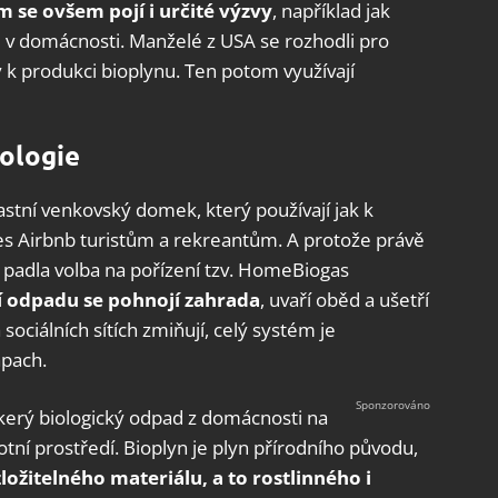
ím se ovšem pojí i určité výzvy
, například jak
e v domácnosti. Manželé z USA se rozhodli pro
y k produkci bioplynu. Ten potom využívají
ologie
astní venkovský domek, který používají jak k
přes Airbnb turistům a rekreantům. A protože právě
m, padla volba na pořízení tzv. HomeBiogas
í odpadu se pohnojí zahrada
, uvaří oběd a ušetří
sociálních sítích zmiňují, celý systém je
ápach.
kerý biologický odpad z domácnosti na
ivotní prostředí. Bioplyn je plyn přírodního původu,
ložitelného materiálu, a to rostlinného i