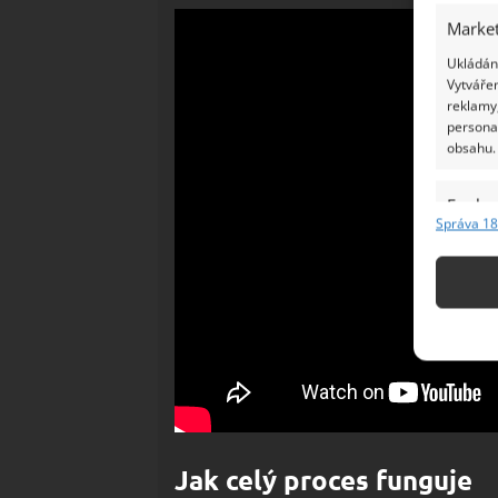
Market
Ukládání
Vytvářen
reklamy,
persona
obsahu.
Funkc
Správa 18
Přiřazov
Identifi
Použív
základ
Zajišt
odstra
Ukládá
Jak celý proces funguje