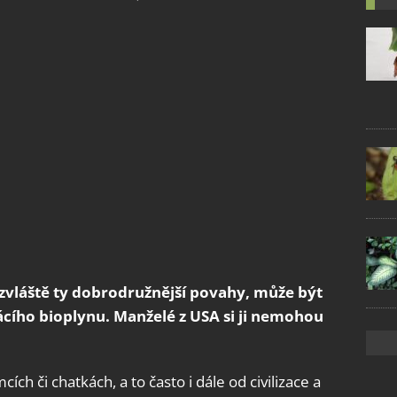
 zvláště ty dobrodružnější povahy, může být
ího bioplynu. Manželé z USA si ji nemohou
ích či chatkách, a to často i dále od civilizace a