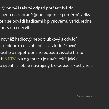
erý pevný i tekutý odpad přečerpává do
 uložen na zahradě (jeho objem je poměrně velký).
ten se odvádí hadicemi k plynovému vařiči. Jedná
moty na energii.
je rovněž hadicový nebo trubkový a odvádí
otu hluboko do záhonů, asi tak do úrovně
oucího a nepotřebného odpadu získáte tímto
web
NDTV
. Na digesteru je navíc ještě jakýsi
u sypat i drobně nakrájený bio odpad z kuchyně a