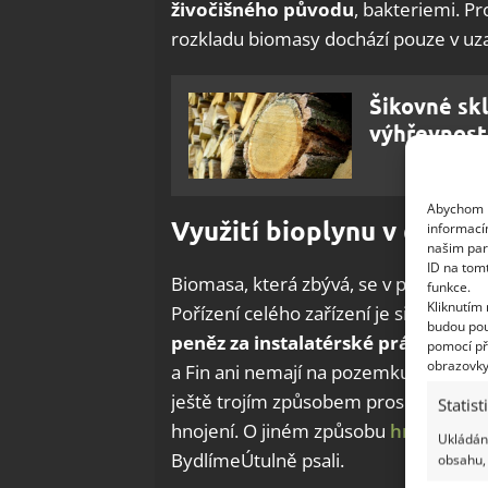
živočišného původu
, bakteriemi. Pr
rozkladu biomasy dochází pouze v uz
Šikovné skl
výhřevnost.
Abychom p
Využití bioplynu v domác
informací
našim par
ID na tom
Biomasa, která zbývá, se v podstatě j
funkce.
Kliknutím
Pořízení celého zařízení je sice nákla
budou pou
peněz za instalatérské práce a zříz
pomocí př
obrazovky
a Fin ani nemají na pozemku dostatek m
ještě trojím způsobem prospívá: zbav
Statist
hnojení. O jiném způsobu
hnojení
, a
Ukládání
BydlímeÚtulně psali.
obsahu, 