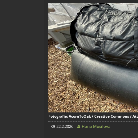
Fotografie: AcornToOak / Creative Commons / Att
22.2.2026
Hana Musilová