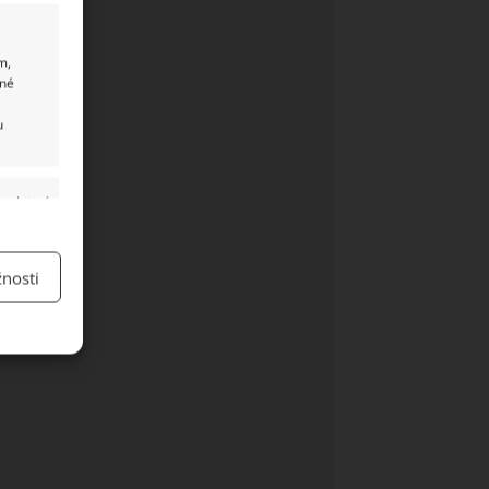
m,
ané
u
y aktivní
nosti
y aktivní