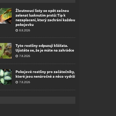
Žloutnoucí listy se opět začnou
zelenat lusknutím prstů: Tip k
nezaplacení, který zachrání každou
pokojovku
8.8.2026
Tyto rostliny odpuzují klíšťata.
Ujistěte se, že je máte na zahrádce
7.8.2026
Pokojové rostliny pro začátečníky,
které jsou nenáročné a něco vydrží
7.8.2026