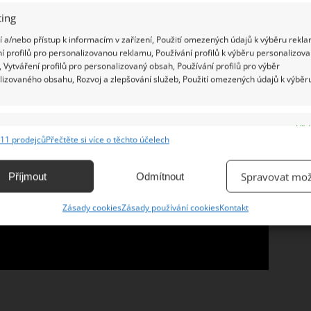
ing
 a/nebo přístup k informacím v zařízení, Použití omezených údajů k výběru rekla
í profilů pro personalizovanou reklamu, Používání profilů k výběru personalizov
 Vytváření profilů pro personalizovaný obsah, Používání profilů pro výběr
lizovaného obsahu, Rozvoj a zlepšování služeb, Použití omezených údajů k výběr
e
Vžd
11 prodejců
Přečtěte si více o těchto účelech
ání a kombinování údajů z jiných zdrojů údajů, Propojení různých zařízení,
kace zařízení na základě automaticky přenášených informací.
Spravovat mož
Příjmout
Odmítnout
ání přesných údajů o zeměpisné poloze, Identifikace zařízení na
Zásady cookies
Zásady používání cookies
Kontakt
ě aktivně vyžádaných informací.
ění bezpečnosti, předcházení a zjišťování podvodů a
ňování chyb, Poskytování a zobrazování reklamy a obsahu,
Vžd
ní a sdělování voleb ochrany osobních údajů.