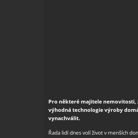
Pro některé majitele nemovitosti,
výhodná technologie výroby domác
vynachválit.
Řada lidí dnes volí život v menších domc