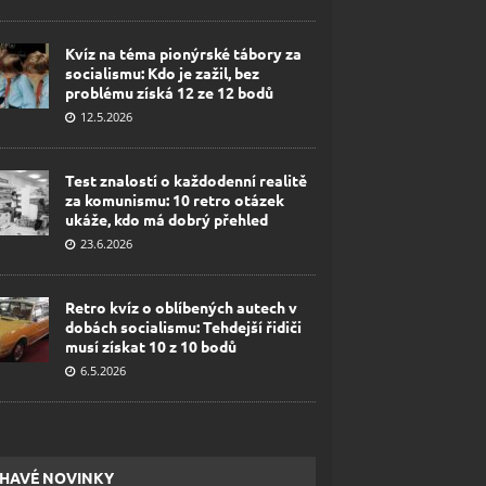
Kvíz na téma pionýrské tábory za
socialismu: Kdo je zažil, bez
problému získá 12 ze 12 bodů
12.5.2026
Test znalostí o každodenní realitě
za komunismu: 10 retro otázek
ukáže, kdo má dobrý přehled
23.6.2026
Retro kvíz o oblíbených autech v
dobách socialismu: Tehdejší řidiči
musí získat 10 z 10 bodů
6.5.2026
HAVÉ NOVINKY