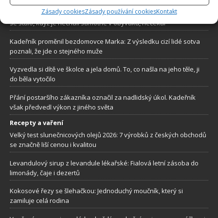
Zásady cookies
Zásady používání cookies
Kontakt
Obával se, že pitbul jeho manželky, ublíží novorozené dceři. To, co
se stalo, když je nechali samotné v obýváku, nečekal
Kadeřník proměnil bezdomovce Marka: Z výsledku cizí lidé sotva
poznali, že jde o stejného muže
Vyzvedla si dítě ve školce a jela domů. To, co našla na jeho těle, ji
do běla vytočilo
Přání postaršího zákazníka označil za nadlidský úkol. Kadeřník
však předvedl výkon z jiného světa
Recepty a vaření
Velký test slunečnicových olejů 2026: 7 výrobků z českých obchodů
se značně liší cenou i kvalitou
Levandulový sirup z levandule lékařské: Fialová letní zásoba do
limonády, čaje i dezertů
Kokosové řezy se šlehačkou: Jednoduchý moučník, který si
zamiluje celá rodina