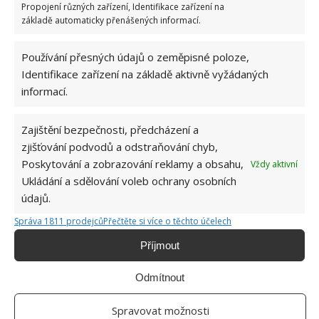
Profesionální zahradnice vytvořila přehled
Propojení různých zařízení, Identifikace zařízení na
nejnebezpečnějších škůdců rostlin a postupy,
základě automaticky přenášených informací.
jak se jich rychle zbavit
6.8.2026
Používání přesných údajů o zeměpisné poloze,
Identifikace zařízení na základě aktivně vyžádaných
informací.
Zajištění bezpečnosti, předcházení a
zjišťování podvodů a odstraňování chyb,
Poskytování a zobrazování reklamy a obsahu,
Vždy aktivní
O WEBU
Ukládání a sdělování voleb ochrany osobních
údajů.
Sháníte zajímavé tipy jak vylepšit Váš domov? Originální nápady,
Správa 1811 prodejců
Přečtěte si více o těchto účelech
aktuální trendy, praktické rady i inspirativní fotografie najdete na
stránkách internetového magazínu
Bydlimeutulne.cz
.
Příjmout
Odmítnout
Lidé a svět
Nejčastější důvody, proč listy orchidejí žloutnou: Špatná zálivka,
Spravovat možnosti
plíseň i nedostatek živin