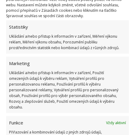
bodů
webu. Nastavení můžete kdykoli změnit, včetně odvolání souhlasu,
6.5.2026
pomocí přepínačů v Zásadách cookies nebo kliknutím na tlačítko
Spravovat souhlas ve spodní části obrazovky.
Statistiky
Ukládání a/nebo přístup k informacím v zařízení, Měření výkonu
reklam, Měření výkonu obsahu, Porozumění publiku
prostřednictvím statistik nebo kombinací údajů z různých zdrojů.
ŽHAVÉ NOVINKY
Marketing
Test znalostí o životě v dobách socialismu: 10
otázek odhalí, kdo má minulý režim stále v živé
Ukládání a/nebo přístup k informacím v zařízení, Použití
paměti
omezených údajů k výběru reklam, Vytváření profilů pro
7.8.2026
personalizovanou reklamu, Používání profilů k výběru
personalizované reklamy, Vytváření profilů pro personalizovaný
obsah, Používání profilů pro výběr personalizovaného obsahu,
Retro kvíz na téma jak vypadala doprava a
Rozvoj a zlepšování služeb, Použití omezených údajů k výběru
silnice za socialismu: Pamětníci získají 10/10
obsahu.
bodů
7.8.2026
Funkce
Vždy aktivní
Přiřazování a kombinování údajů z jiných zdrojů údajů,