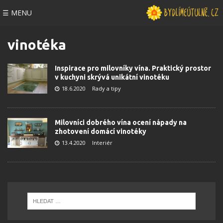
☰ MENU
vinotéka
Inspirace pro milovníky vína. Praktický prostor
v kuchyni skrývá unikátní vinotéku
18.6.2020
Rady a tipy
Milovníci dobrého vína ocení nápady na
zhotovení domácí vinotéky
13.4.2020
Interiér