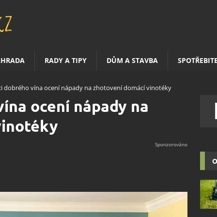
AHRADA
RADY A TIPY
DŮM A STAVBA
SPOTŘEBIT
ci dobrého vína ocení nápady na zhotovení domácí vinotéky
vína ocení nápady na
vinotéky
O