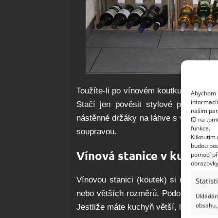
Toužíte-li po vínovém koutku, ale nem
Abychom p
informací
Stačí jen pověsit stylové poličky, d
našim par
nástěnné držáky na láhve s vínem. Pak
ID na tom
funkce.
soupravou.
Kliknutím
budou pou
Vínová stanice v kuchyni
pomocí př
obrazovky
Vínovou stanici (koutek) si můžete d
Statist
nebo větších rozměrů. Podobným způso
Ukládání
obsahu, 
Jestliže máte kuchyň větší, lze vyhradi