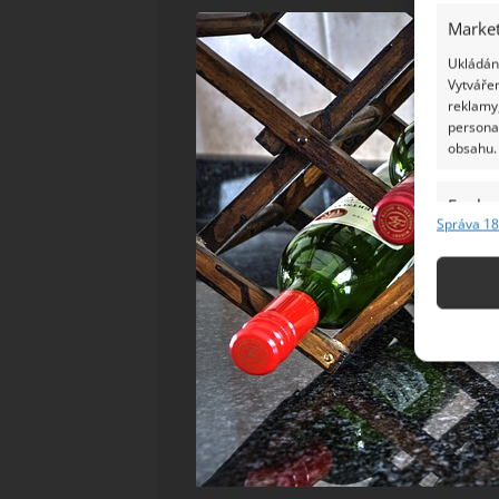
Market
Ukládání
Vytvářen
reklamy,
persona
obsahu.
Funkc
Správa 18
Přiřazov
Identifi
Použív
základ
Zajišt
odstra
Ukládá