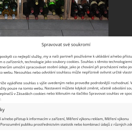
Spravovat své soukromí
áte dost místa, můžete využít volného místo na zdi.
oskytli co nejlepší služby, my a naši partneři používáme k ukládání a/nebo příst
m o zařízeních, technologie jako soubory cookies. Souhlas s těmito technologiem
oplnit o tématické dekorace, držáky na skleničky,
tnerům umožní zpracovávat osobní údaje, jako je chování při procházení nebo j
 lze takový koutek mít třeba i v obýváku za sedací
to webu. Nesouhlas nebo odvolání souhlasu může nepříznivě ovlivnit určité vlastn
 níže vyjádřete souhlas s výše uvedeným nebo proveďte podrobnější rozhodnutí. 
žity pouze na tomto webu. Nastavení můžete kdykoli změnit, včetně odvolání so
epínačů v Zásadách cookies nebo kliknutím na tlačítko Spravovat souhlas ve spod
.
opřát snadno, díky policového regálu. Ať už malých
iky
bem si lidé zařizují i kávové nebo čajové koutky.
 a/nebo přístup k informacím v zařízení, Měření výkonu reklam, Měření výkonu
Porozumění publiku prostřednictvím statistik nebo kombinací údajů z různých zdr
t tomuto účelu prostor zvlášť.