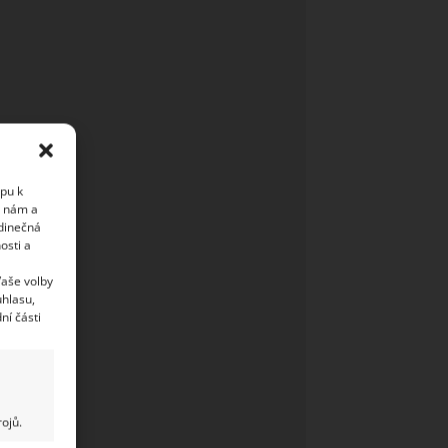
upu k
i nám a
edinečná
osti a
Vaše volby
uhlasu,
ní části
ojů.