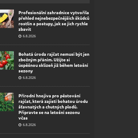
Profesionální zahradnice vytvořila
přehled nejnebezpečnějších škůdců
rostlin a postupy, jak se jich rychle
zbavit
6.8.2026
Bohatá úroda rajčat nemusí být jen
zbožným přáním. Užijte si
úspěšnou sklizeň již během letošní
sezony
6.8.2026
Přírodní hnojiva pro pěstování
rajčat, která zajistí bohatou úrodu
šťavnatých a chutných plodů.
Připravte se na letošní sezonu
včas
6.8.2026