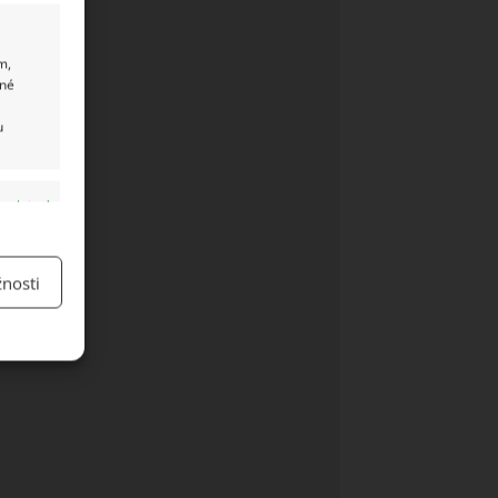
m,
ané
u
y aktivní
nosti
y aktivní