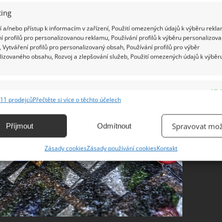
ing
 a/nebo přístup k informacím v zařízení, Použití omezených údajů k výběru rekla
í profilů pro personalizovanou reklamu, Používání profilů k výběru personalizov
 Vytváření profilů pro personalizovaný obsah, Používání profilů pro výběr
lizovaného obsahu, Rozvoj a zlepšování služeb, Použití omezených údajů k výběr
e
Vžd
11 prodejců
Přečtěte si více o těchto účelech
ání a kombinování údajů z jiných zdrojů údajů, Propojení různých zařízení,
kace zařízení na základě automaticky přenášených informací.
Spravovat mož
Příjmout
Odmítnout
ání přesných údajů o zeměpisné poloze, Identifikace zařízení na
Zásady cookies
Zásady používání cookies
Kontakt
ě aktivně vyžádaných informací.
ění bezpečnosti, předcházení a zjišťování podvodů a
ňování chyb, Poskytování a zobrazování reklamy a obsahu,
Vžd
ní a sdělování voleb ochrany osobních údajů.