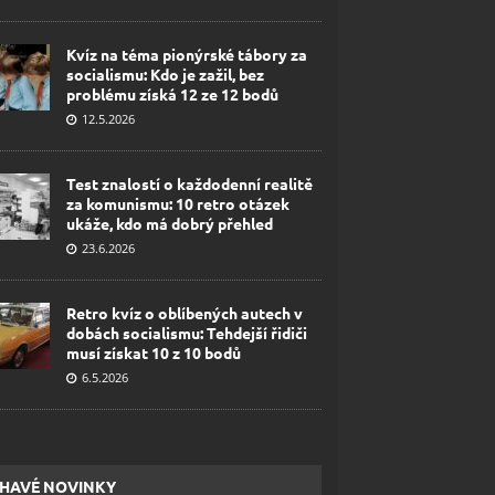
Kvíz na téma pionýrské tábory za
socialismu: Kdo je zažil, bez
problému získá 12 ze 12 bodů
12.5.2026
Test znalostí o každodenní realitě
za komunismu: 10 retro otázek
ukáže, kdo má dobrý přehled
23.6.2026
Retro kvíz o oblíbených autech v
dobách socialismu: Tehdejší řidiči
musí získat 10 z 10 bodů
6.5.2026
HAVÉ NOVINKY